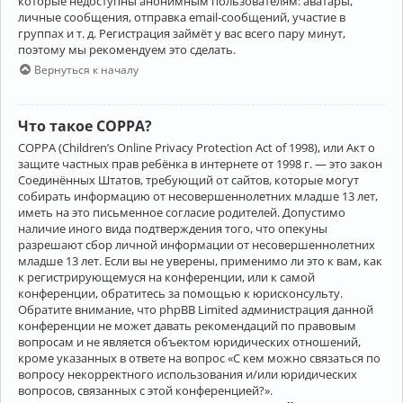
которые недоступны анонимным пользователям: аватары,
личные сообщения, отправка email-сообщений, участие в
группах и т. д. Регистрация займёт у вас всего пару минут,
поэтому мы рекомендуем это сделать.
Вернуться к началу
Что такое COPPA?
COPPA (Children’s Online Privacy Protection Act of 1998), или Акт о
защите частных прав ребёнка в интернете от 1998 г. — это закон
Соединённых Штатов, требующий от сайтов, которые могут
собирать информацию от несовершеннолетних младше 13 лет,
иметь на это письменное согласие родителей. Допустимо
наличие иного вида подтверждения того, что опекуны
разрешают сбор личной информации от несовершеннолетних
младше 13 лет. Если вы не уверены, применимо ли это к вам, как
к регистрирующемуся на конференции, или к самой
конференции, обратитесь за помощью к юрисконсульту.
Обратите внимание, что phpBB Limited администрация данной
конференции не может давать рекомендаций по правовым
вопросам и не является объектом юридических отношений,
кроме указанных в ответе на вопрос «С кем можно связаться по
вопросу некорректного использования и/или юридических
вопросов, связанных с этой конференцией?».