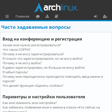
Главная
с
о
аг
о
х
ег
Часто задаваемые вопросы
ы
ру
ру
ку
о
и
Вход на конференцию и регистрация
л
м
зк
м
д
ст
Зачем мне нужно регистрироваться?
к
и
е
р
Что такое COPPA?
и
н
а
Почему я не могу зарегистрироваться?
Я только что зарегистрировался, но не могу войти!
та
ц
Почему я не могу войти?
Я давно зарегистрирован, но больше не могу войти!
ц
и
Я забыл пароль!
и
я
Почему мне периодически приходится повторять ввод имени и
пароля?
я
Что делает функция «Удалить cookies»?
Параметры и настройки пользователя
Как мне изменить мои настройки?
Как избежать появления моего имени в списке «Кто сейчас на
конференции»?