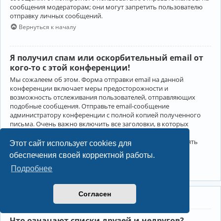
сообщения модераторам; они могут запретить пользователю
отправку личных сообщений.
Вернуться к началу
Я получил спам или оскорбительный email от
кого-то с этой конференции!
Мы сожалеем об этом. Форма отправки email на данной
конференции включает меры предосторожности и
возможность отслеживания пользователей, отправляющих
подобные сообщения. Отправьте email-сообщение
администратору конференции с полной копией полученного
письма. Очень важно включить все заголовки, в которых
содержится детальная информация об отправителе.
Администратор конференции сможет в этом случае принять
Этот сайт использует cookies для
меры.
обеспечения своей корректной работы.
Вернуться к началу
Подробнее
Согласен
Друзья и недруги
Что означают списки друзей и недругов?