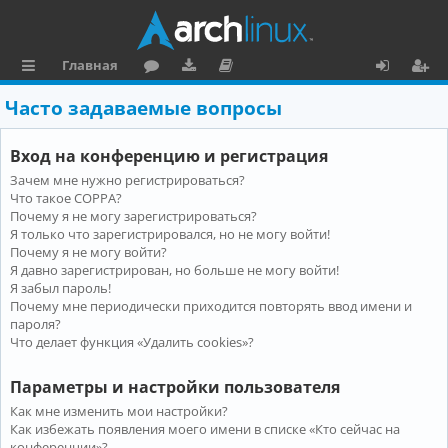
Главная
с
о
аг
о
х
ег
Часто задаваемые вопросы
ы
ру
ру
ку
о
и
Вход на конференцию и регистрация
л
м
зк
м
д
ст
Зачем мне нужно регистрироваться?
к
и
е
р
Что такое COPPA?
и
н
а
Почему я не могу зарегистрироваться?
Я только что зарегистрировался, но не могу войти!
та
ц
Почему я не могу войти?
Я давно зарегистрирован, но больше не могу войти!
ц
и
Я забыл пароль!
и
я
Почему мне периодически приходится повторять ввод имени и
пароля?
я
Что делает функция «Удалить cookies»?
Параметры и настройки пользователя
Как мне изменить мои настройки?
Как избежать появления моего имени в списке «Кто сейчас на
конференции»?