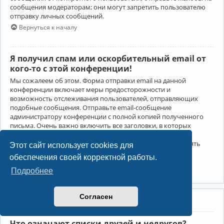
сообщения модераторам; они могут запретить пользователю
отправку личных сообщений.
Вернуться к началу
Я получил спам или оскорбительный email от
кого-то с этой конференции!
Мы сожалеем об этом. Форма отправки email на данной
конференции включает меры предосторожности и
возможность отслеживания пользователей, отправляющих
подобные сообщения. Отправьте email-сообщение
администратору конференции с полной копией полученного
письма. Очень важно включить все заголовки, в которых
содержится детальная информация об отправителе.
Администратор конференции сможет в этом случае принять
Этот сайт использует cookies для
меры.
обеспечения своей корректной работы.
Вернуться к началу
Подробнее
Согласен
Друзья и недруги
Что означают списки друзей и недругов?