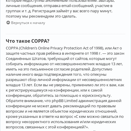
которые недоступны анонимным пользователям: аватары,
личные сообщения, отправка email-сообщений, участие в
группах и т. д. Регистрация займёт у вас всего пару минут,
поэтому мы рекомендуем это сделать.
Вернуться к началу
Что такое COPPA?
COPPA (Children’s Online Privacy Protection Act of 1998), или Акт о
защите частных прав ребёнка в интернете от 1998 г. — это закон
Соединённых Штатов, требующий от сайтов, которые могут
собирать информацию от несовершеннолетних младше 13 лет,
иметь на это письменное согласие родителей. Допустимо
наличие иного вида подтверждения того, что опекуны
разрешают сбор личной информации от несовершеннолетних
младше 13 лет. Если вы не уверены, применимо ли это к вам, как
к регистрирующемуся на конференции, или к самой
конференции, обратитесь за помощью к юрисконсульту.
Обратите внимание, что phpBB Limited администрация данной
конференции не может давать рекомендаций по правовым
вопросам и не является объектом юридических отношений,
кроме указанных в ответе на вопрос «С кем можно связаться по
вопросу некорректного использования и/или юридических
вопросов, связанных с этой конференцией?».