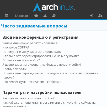
Главная
с
о
аг
о
х
ег
Часто задаваемые вопросы
ы
ру
ру
ку
о
и
Вход на конференцию и регистрация
л
м
зк
м
д
ст
Зачем мне нужно регистрироваться?
к
и
е
р
Что такое COPPA?
и
н
а
Почему я не могу зарегистрироваться?
Я только что зарегистрировался, но не могу войти!
та
ц
Почему я не могу войти?
Я давно зарегистрирован, но больше не могу войти!
ц
и
Я забыл пароль!
и
я
Почему мне периодически приходится повторять ввод имени и
пароля?
я
Что делает функция «Удалить cookies»?
Параметры и настройки пользователя
Как мне изменить мои настройки?
Как избежать появления моего имени в списке «Кто сейчас на
конференции»?