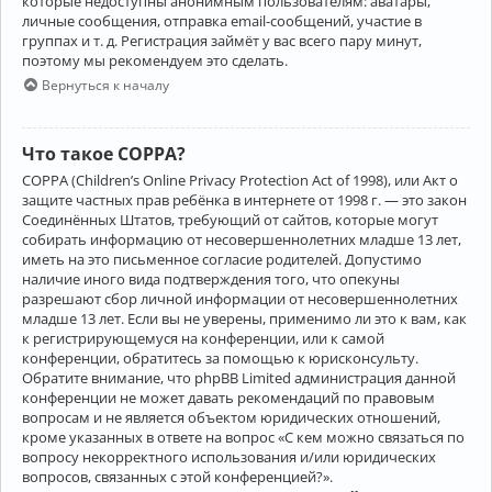
которые недоступны анонимным пользователям: аватары,
личные сообщения, отправка email-сообщений, участие в
группах и т. д. Регистрация займёт у вас всего пару минут,
поэтому мы рекомендуем это сделать.
Вернуться к началу
Что такое COPPA?
COPPA (Children’s Online Privacy Protection Act of 1998), или Акт о
защите частных прав ребёнка в интернете от 1998 г. — это закон
Соединённых Штатов, требующий от сайтов, которые могут
собирать информацию от несовершеннолетних младше 13 лет,
иметь на это письменное согласие родителей. Допустимо
наличие иного вида подтверждения того, что опекуны
разрешают сбор личной информации от несовершеннолетних
младше 13 лет. Если вы не уверены, применимо ли это к вам, как
к регистрирующемуся на конференции, или к самой
конференции, обратитесь за помощью к юрисконсульту.
Обратите внимание, что phpBB Limited администрация данной
конференции не может давать рекомендаций по правовым
вопросам и не является объектом юридических отношений,
кроме указанных в ответе на вопрос «С кем можно связаться по
вопросу некорректного использования и/или юридических
вопросов, связанных с этой конференцией?».