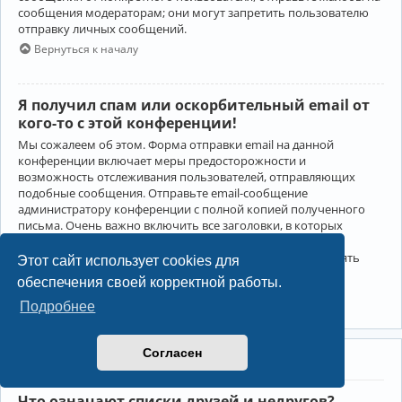
сообщения модераторам; они могут запретить пользователю
отправку личных сообщений.
Вернуться к началу
Я получил спам или оскорбительный email от
кого-то с этой конференции!
Мы сожалеем об этом. Форма отправки email на данной
конференции включает меры предосторожности и
возможность отслеживания пользователей, отправляющих
подобные сообщения. Отправьте email-сообщение
администратору конференции с полной копией полученного
письма. Очень важно включить все заголовки, в которых
содержится детальная информация об отправителе.
Администратор конференции сможет в этом случае принять
Этот сайт использует cookies для
меры.
обеспечения своей корректной работы.
Вернуться к началу
Подробнее
Согласен
Друзья и недруги
Что означают списки друзей и недругов?