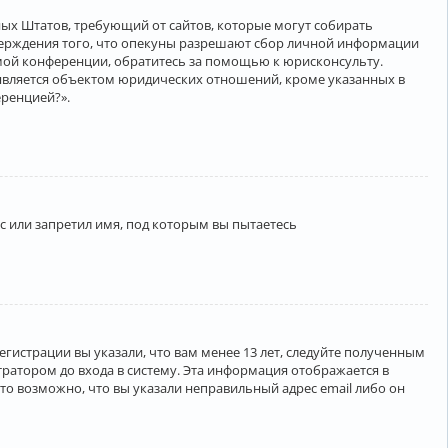
нённых Штатов, требующий от сайтов, которые могут собирать
верждения того, что опекуны разрешают сбор личной информации
амой конференции, обратитесь за помощью к юрисконсульту.
является объектом юридических отношений, кроме указанных в
еренцией?».
 или запретил имя, под которым вы пытаетесь
егистрации вы указали, что вам менее 13 лет, следуйте полученным
ратором до входа в систему. Эта информация отображается в
то возможно, что вы указали неправильный адрес email либо он