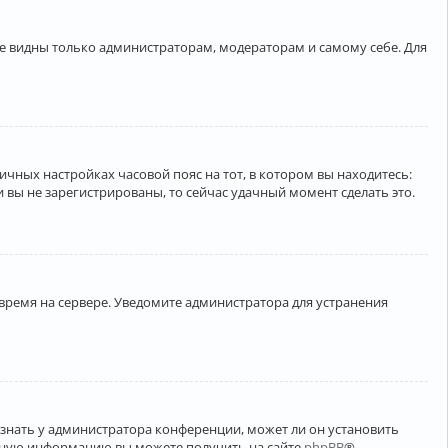
ете видны только администраторам, модераторам и самому себе. Для
личных настройках часовой пояс на тот, в котором вы находитесь:
ли вы не зарегистрированы, то сейчас удачный момент сделать это.
 время на сервере. Уведомите администратора для устранения
узнать у администратора конференции, может ли он установить
ельную информацию вы можете получить на сайте
phpBB
®.