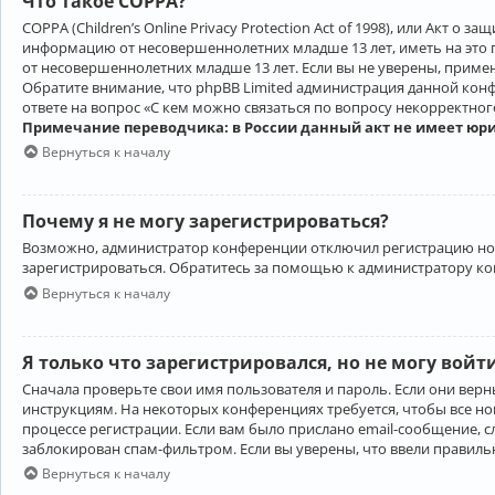
Что такое COPPA?
COPPA (Children’s Online Privacy Protection Act of 1998), или Акт 
информацию от несовершеннолетних младше 13 лет, иметь на это 
от несовершеннолетних младше 13 лет. Если вы не уверены, приме
Обратите внимание, что phpBB Limited администрация данной кон
ответе на вопрос «С кем можно связаться по вопросу некорректно
Примечание переводчика: в России данный акт не имеет юр
Вернуться к началу
Почему я не могу зарегистрироваться?
Возможно, администратор конференции отключил регистрацию новы
зарегистрироваться. Обратитесь за помощью к администратору к
Вернуться к началу
Я только что зарегистрировался, но не могу войт
Сначала проверьте свои имя пользователя и пароль. Если они верн
инструкциям. На некоторых конференциях требуется, чтобы все н
процессе регистрации. Если вам было прислано email-сообщение, с
заблокирован спам-фильтром. Если вы уверены, что ввели правильн
Вернуться к началу