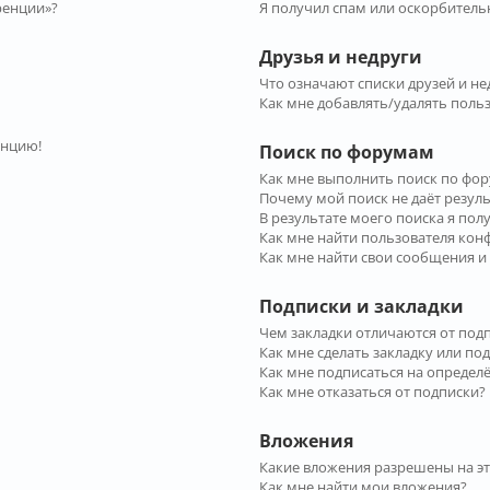
ренции»?
Я получил спам или оскорбительн
Друзья и недруги
Что означают списки друзей и не
Как мне добавлять/удалять польз
енцию!
Поиск по форумам
Как мне выполнить поиск по фо
Почему мой поиск не даёт резул
В результате моего поиска я пол
Как мне найти пользователя ко
Как мне найти свои сообщения и
Подписки и закладки
Чем закладки отличаются от под
Как мне сделать закладку или по
Как мне подписаться на опреде
Как мне отказаться от подписки?
Вложения
Какие вложения разрешены на э
Как мне найти мои вложения?