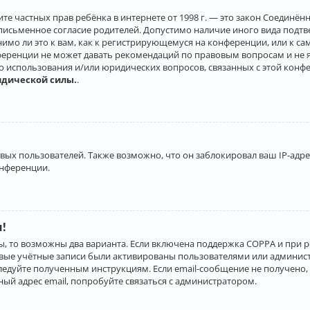
о защите частных прав ребёнка в интернете от 1998 г. — это закон Соеди
письменное согласие родителей. Допустимо наличие иного вида подт
нимо ли это к вам, как к регистрирующемуся на конференции, или к с
ференции не может давать рекомендаций по правовым вопросам и не 
го использования и/или юридических вопросов, связанных с этой конф
идической силы.
.
х пользователей. Также возможно, что он заблокировал ваш IP-адрес
онференции.
и!
ы, то возможны два варианта. Если включена поддержка COPPA и при р
овые учётные записи были активированы пользователями или админист
ледуйте полученным инструкциям. Если email-сообщение не получено, 
ый адрес email, попробуйте связаться с администратором.