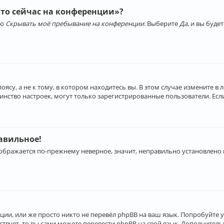
Кто сейчас на конференции»?
ию
Скрывать моё пребывание на конференции
. Выберите
Да
, и вы буд
су, а не к тому, в котором находитесь вы. В этом случае измените в 
льшинство настроек, могут только зарегистрированные пользователи. Ес
равильное!
отображается по-прежнему неверное, значит, неправильно установлено
ии, или же просто никто не перевёл phpBB на ваш язык. Попробуйте 
ествует, то вы сами можете перевести phpBB на свой язык. Дополнит