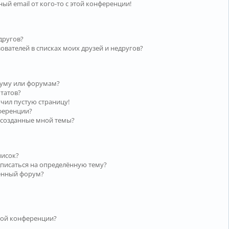
ый email от кого-то с этой конференции!
другов?
ователей в списках моих друзей и недругов?
руму или форумам?
ьтатов?
учил пустую страницу!
нференции?
 созданные мной темы?
писок?
дписаться на определённую тему?
лённый форум?
той конференции?