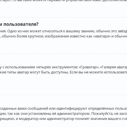
 пользователя?
ия. Одно из них может относиться к вашему званию, обычно это звёзд
, обычно более крупное, изображение известно как «аватара» и обычн
 с использованием четырёх инструментов: «Граватар», «Галерея аватар
акие типы аватар могут быть доступны. Если вы не можете использова
созданных вами сообщений или идентифицируют определённых пользо
и, так как они установлены её администратором. Пожалуйста, не за
прещено, и модератор или администратор понизят значение вашего с