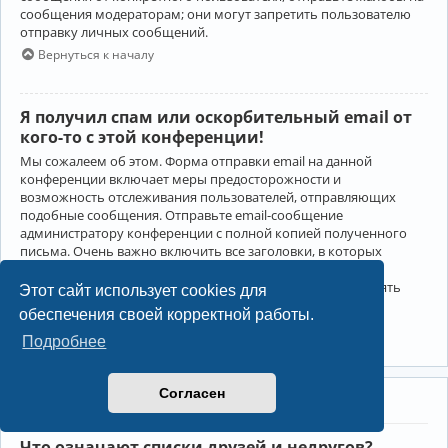
сообщения модераторам; они могут запретить пользователю
отправку личных сообщений.
Вернуться к началу
Я получил спам или оскорбительный email от
кого-то с этой конференции!
Мы сожалеем об этом. Форма отправки email на данной
конференции включает меры предосторожности и
возможность отслеживания пользователей, отправляющих
подобные сообщения. Отправьте email-сообщение
администратору конференции с полной копией полученного
письма. Очень важно включить все заголовки, в которых
содержится детальная информация об отправителе.
Администратор конференции сможет в этом случае принять
Этот сайт использует cookies для
меры.
обеспечения своей корректной работы.
Вернуться к началу
Подробнее
Согласен
Друзья и недруги
Что означают списки друзей и недругов?