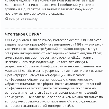
которые недоступны анонимным пользователям: аватары,
личные сообщения, отправка email-сообщений, участие в
группах и т. д. Регистрация займёт у вас всего пару минут,
поэтому мы рекомендуем это сделать.
Вернуться к началу
Что такое COPPA?
COPPA (Children’s Online Privacy Protection Act of 1998), или Акт о
защите частных прав ребёнка в интернете от 1998 г. — это закон
Соединённых Штатов, требующий от сайтов, которые могут
собирать информацию от несовершеннолетних младше 13 лет,
иметь на это письменное согласие родителей. Допустимо
наличие иного вида подтверждения того, что опекуны
разрешают сбор личной информации от несовершеннолетних
младше 13 лет. Если вы не уверены, применимо ли это к вам, как
к регистрирующемуся на конференции, или к самой
конференции, обратитесь за помощью к юрисконсульту.
Обратите внимание, что phpBB Limited администрация данной
конференции не может давать рекомендаций по правовым
вопросам и не является объектом юридических отношений,
кроме указанных в ответе на вопрос «С кем можно связаться по
вопросу некорректного использования и/или юридических
вопросов, связанных с этой конференцией?».