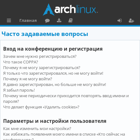
Главная
с
о
аг
о
х
ег
Часто задаваемые вопросы
ы
ру
ру
ку
о
и
Вход на конференцию и регистрация
л
м
зк
м
д
ст
Зачем мне нужно регистрироваться?
к
и
е
р
Что такое COPPA?
и
н
а
Почему я не могу зарегистрироваться?
Я только что зарегистрировался, но не могу войти!
та
ц
Почему я не могу войти?
Я давно зарегистрирован, но больше не могу войти!
ц
и
Я забыл пароль!
и
я
Почему мне периодически приходится повторять ввод имени и
пароля?
я
Что делает функция «Удалить cookies»?
Параметры и настройки пользователя
Как мне изменить мои настройки?
Как избежать появления моего имени в списке «Кто сейчас на
конференции»?