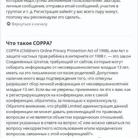
которые недоступны анонимным пользователям: аватары,
личные сообщения, отправка email-сообщений, участие в
группах и т. д. Регистрация займёт у вас всего пару минут,
поэтому мы рекомендуем это сделать.
Вернуться к началу
Что такое COPPA?
COPPA (Children’s Online Privacy Protection Act of 1998), или Акт о
защите частных прав ребёнка в интернете от 1998 г. — это закон
Соединённых Штатов, требующий от сайтов, которые могут
собирать информацию от несовершеннолетних младше 13 лет,
иметь на это письменное согласие родителей. Допустимо
наличие иного вида подтверждения того, что опекуны
разрешают сбор личной информации от несовершеннолетних
младше 13 лет. Если вы не уверены, применимо ли это к вам, как
к регистрирующемуся на конференции, или к самой
конференции, обратитесь за помощью к юрисконсульту.
Обратите внимание, что phpBB Limited администрация данной
конференции не может давать рекомендаций по правовым
вопросам и не является объектом юридических отношений,
кроме указанных в ответе на вопрос «С кем можно связаться по
вопросу некорректного использования и/или юридических
вопросов, связанных с этой конференцией?».