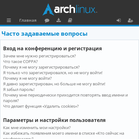
Главная
с
о
аг
о
х
ег
Часто задаваемые вопросы
ы
ру
ру
ку
о
и
Вход на конференцию и регистрация
л
м
зк
м
д
ст
Зачем мне нужно регистрироваться?
к
и
е
р
Что такое COPPA?
и
н
а
Почему я не могу зарегистрироваться?
Я только что зарегистрировался, но не могу войти!
та
ц
Почему я не могу войти?
Я давно зарегистрирован, но больше не могу войти!
ц
и
Я забыл пароль!
и
я
Почему мне периодически приходится повторять ввод имени и
пароля?
я
Что делает функция «Удалить cookies»?
Параметры и настройки пользователя
Как мне изменить мои настройки?
Как избежать появления моего имени в списке «Кто сейчас на
конференции»?