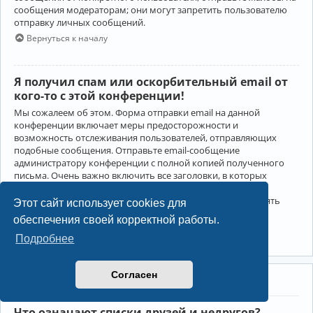
сообщения модераторам; они могут запретить пользователю
отправку личных сообщений.
Вернуться к началу
Я получил спам или оскорбительный email от
кого-то с этой конференции!
Мы сожалеем об этом. Форма отправки email на данной
конференции включает меры предосторожности и
возможность отслеживания пользователей, отправляющих
подобные сообщения. Отправьте email-сообщение
администратору конференции с полной копией полученного
письма. Очень важно включить все заголовки, в которых
содержится детальная информация об отправителе.
Администратор конференции сможет в этом случае принять
Этот сайт использует cookies для
меры.
обеспечения своей корректной работы.
Вернуться к началу
Подробнее
Согласен
Друзья и недруги
Что означают списки друзей и недругов?