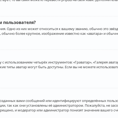
 пользователя?
ия. Одно из них может относиться к вашему званию, обычно это звёзд
, обычно более крупное, изображение известно как «аватара» и обычн
 с использованием четырёх инструментов: «Граватар», «Галерея аватар
акие типы аватар могут быть доступны. Если вы не можете использова
созданных вами сообщений или идентифицируют определённых пользо
и, так как они установлены её администратором. Пожалуйста, не за
прещено, и модератор или администратор понизят значение вашего с