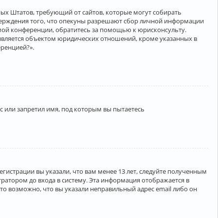
нённых Штатов, требующий от сайтов, которые могут собирать
верждения того, что опекуны разрешают сбор личной информации
амой конференции, обратитесь за помощью к юрисконсульту.
является объектом юридических отношений, кроме указанных в
еренцией?».
 или запретил имя, под которым вы пытаетесь
егистрации вы указали, что вам менее 13 лет, следуйте полученным
ратором до входа в систему. Эта информация отображается в
то возможно, что вы указали неправильный адрес email либо он