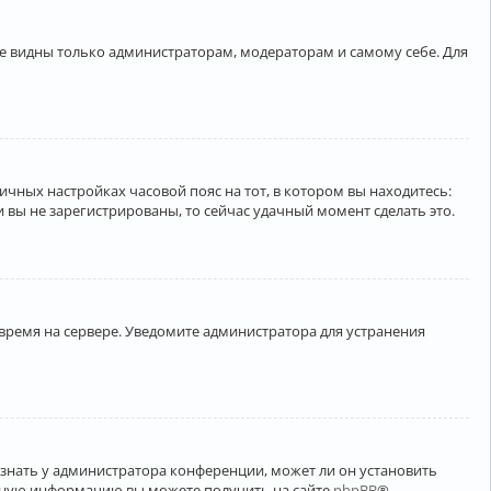
ете видны только администраторам, модераторам и самому себе. Для
личных настройках часовой пояс на тот, в котором вы находитесь:
ли вы не зарегистрированы, то сейчас удачный момент сделать это.
 время на сервере. Уведомите администратора для устранения
узнать у администратора конференции, может ли он установить
ельную информацию вы можете получить на сайте
phpBB
®.