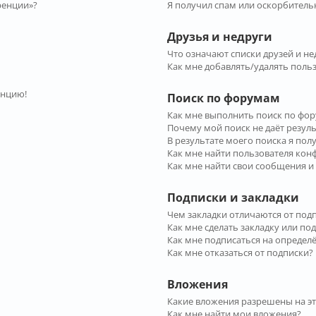
ренции»?
Я получил спам или оскорбительн
Друзья и недруги
Что означают списки друзей и не
Как мне добавлять/удалять польз
енцию!
Поиск по форумам
Как мне выполнить поиск по фо
Почему мой поиск не даёт резул
В результате моего поиска я пол
Как мне найти пользователя ко
Как мне найти свои сообщения и
Подписки и закладки
Чем закладки отличаются от под
Как мне сделать закладку или по
Как мне подписаться на опреде
Как мне отказаться от подписки?
Вложения
Какие вложения разрешены на э
Как мне найти мои вложения?