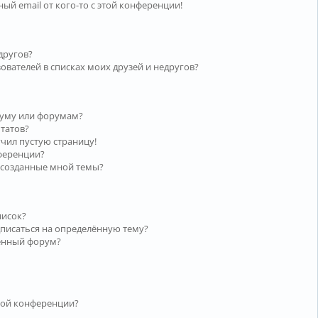
ый email от кого-то с этой конференции!
другов?
ователей в списках моих друзей и недругов?
руму или форумам?
ьтатов?
учил пустую страницу!
нференции?
 созданные мной темы?
писок?
дписаться на определённую тему?
лённый форум?
той конференции?