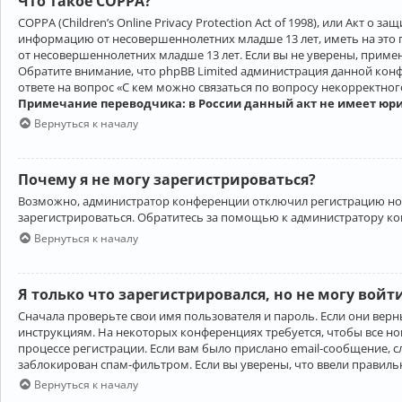
Что такое COPPA?
COPPA (Children’s Online Privacy Protection Act of 1998), или Акт 
информацию от несовершеннолетних младше 13 лет, иметь на это 
от несовершеннолетних младше 13 лет. Если вы не уверены, приме
Обратите внимание, что phpBB Limited администрация данной кон
ответе на вопрос «С кем можно связаться по вопросу некорректно
Примечание переводчика: в России данный акт не имеет юр
Вернуться к началу
Почему я не могу зарегистрироваться?
Возможно, администратор конференции отключил регистрацию новы
зарегистрироваться. Обратитесь за помощью к администратору к
Вернуться к началу
Я только что зарегистрировался, но не могу войт
Сначала проверьте свои имя пользователя и пароль. Если они верн
инструкциям. На некоторых конференциях требуется, чтобы все н
процессе регистрации. Если вам было прислано email-сообщение, с
заблокирован спам-фильтром. Если вы уверены, что ввели правильн
Вернуться к началу