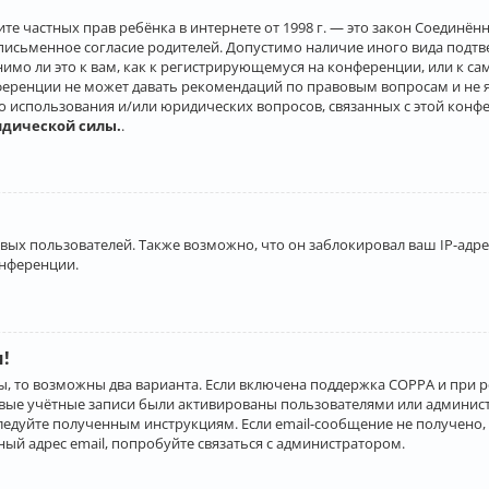
о защите частных прав ребёнка в интернете от 1998 г. — это закон Соеди
письменное согласие родителей. Допустимо наличие иного вида подт
нимо ли это к вам, как к регистрирующемуся на конференции, или к с
ференции не может давать рекомендаций по правовым вопросам и не 
го использования и/или юридических вопросов, связанных с этой конф
идической силы.
.
х пользователей. Также возможно, что он заблокировал ваш IP-адрес
онференции.
и!
ы, то возможны два варианта. Если включена поддержка COPPA и при р
овые учётные записи были активированы пользователями или админист
ледуйте полученным инструкциям. Если email-сообщение не получено, 
ый адрес email, попробуйте связаться с администратором.