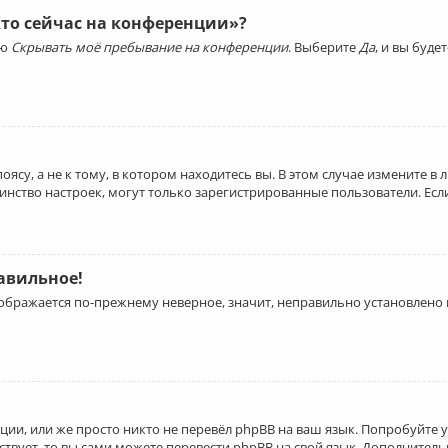
Кто сейчас на конференции»?
ию
Скрывать моё пребывание на конференции
. Выберите
Да
, и вы буд
су, а не к тому, в котором находитесь вы. В этом случае измените в 
льшинство настроек, могут только зарегистрированные пользователи. Ес
равильное!
отображается по-прежнему неверное, значит, неправильно установлено
ии, или же просто никто не перевёл phpBB на ваш язык. Попробуйте 
ествует, то вы сами можете перевести phpBB на свой язык. Дополнит