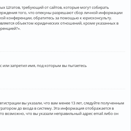
нённых Штатов, требующий от сайтов, которые могут собирать
верждения того, что опекуны разрешают сбор личной информации
амой конференции, обратитесь за помощью к юрисконсульту.
является объектом юридических отношений, кроме указанных в
еренцией?».
 или запретил имя, под которым вы пытаетесь
егистрации вы указали, что вам менее 13 лет, следуйте полученным
ратором до входа в систему. Эта информация отображается в
то возможно, что вы указали неправильный адрес email либо он