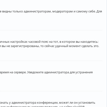
ете видны только администраторам, модераторам и самому себе. Для
личных настройках часовой пояс на тот, в котором вы находитесь:
ли вы не зарегистрированы, то сейчас удачный момент сделать это.
 время на сервере. Уведомите администратора для устранения
узнать у администратора конференции, может ли он установить
ельную информацию вы можете получить на сайте
phpBB
®.