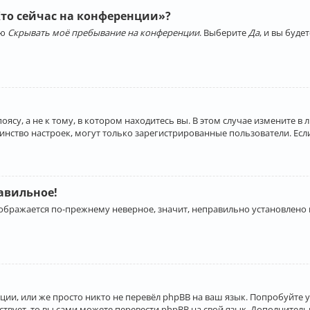
Кто сейчас на конференции»?
ию
Скрывать моё пребывание на конференции
. Выберите
Да
, и вы буд
су, а не к тому, в котором находитесь вы. В этом случае измените в 
льшинство настроек, могут только зарегистрированные пользователи. Ес
равильное!
отображается по-прежнему неверное, значит, неправильно установлено
ии, или же просто никто не перевёл phpBB на ваш язык. Попробуйте 
ествует, то вы сами можете перевести phpBB на свой язык. Дополнит