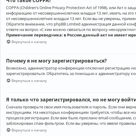
Что такое COPPA?
COPPA (Children’s Online Privacy Protection Act of 1998), или Акт 
информацию от несовершеннолетних младше 13 лет, иметь на это 
от несовершеннолетних младше 13 лет. Если вы не уверены, приме
Обратите внимание, что phpBB Limited администрация данной кон
ответе на вопрос «С кем можно связаться по вопросу некорректно
Примечание переводчика: в России данный акт не имеет юр
Вернуться к началу
Почему я не могу зарегистрироваться?
Возможно, администратор конференции отключил регистрацию новы
зарегистрироваться. Обратитесь за помощью к администратору к
Вернуться к началу
Я только что зарегистрировался, но не могу войт
Сначала проверьте свои имя пользователя и пароль. Если они верн
инструкциям. На некоторых конференциях требуется, чтобы все н
процессе регистрации. Если вам было прислано email-сообщение, с
заблокирован спам-фильтром. Если вы уверены, что ввели правильн
Вернуться к началу