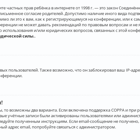
о защите частных прав ребёнка в интернете от 1998 г. — это закон Соеди
письменное согласие родителей. Допустимо наличие иного вида подт
нимо ли это к вам, как к регистрирующемуся на конференции, или к с
ференции не может давать рекомендаций по правовым вопросам и не 
го использования и/или юридических вопросов, связанных с этой конф
идической силы.
.
х пользователей. Также возможно, что он заблокировал ваш IP-адрес
онференции.
и!
ы, то возможны два варианта. Если включена поддержка COPPA и при р
овые учётные записи были активированы пользователями или админист
ледуйте полученным инструкциям. Если email-сообщение не получено, 
ый адрес email, попробуйте связаться с администратором.