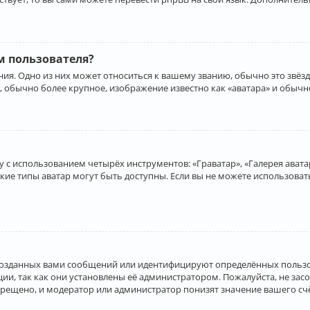
 пользователя?
ия. Одно из них может относиться к вашему званию, обычно это звёзд
, обычно более крупное, изображение известно как «аватара» и обычн
 с использованием четырёх инструментов: «Граватар», «Галерея аватар
акие типы аватар могут быть доступны. Если вы не можете использова
созданных вами сообщений или идентифицируют определённых пользо
и, так как они установлены её администратором. Пожалуйста, не за
прещено, и модератор или администратор понизят значение вашего с