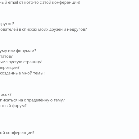
ый email от кого-то с этой конференции!
другов?
ователей в списках моих друзей и недругов?
руму или форумам?
ьтатов?
учил пустую страницу!
нференции?
 созданные мной темы?
писок?
дписаться на определённую тему?
лённый форум?
той конференции?