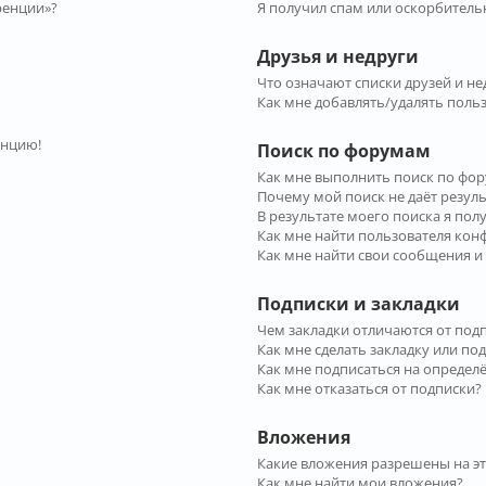
ренции»?
Я получил спам или оскорбительн
Друзья и недруги
Что означают списки друзей и не
Как мне добавлять/удалять польз
енцию!
Поиск по форумам
Как мне выполнить поиск по фо
Почему мой поиск не даёт резул
В результате моего поиска я пол
Как мне найти пользователя ко
Как мне найти свои сообщения и
Подписки и закладки
Чем закладки отличаются от под
Как мне сделать закладку или по
Как мне подписаться на опреде
Как мне отказаться от подписки?
Вложения
Какие вложения разрешены на э
Как мне найти мои вложения?