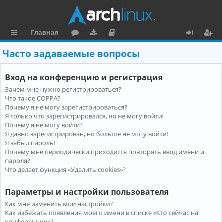
Главная
с
о
аг
о
х
ег
Часто задаваемые вопросы
ы
ру
ру
ку
о
и
Вход на конференцию и регистрация
л
м
зк
м
д
ст
Зачем мне нужно регистрироваться?
к
и
е
р
Что такое COPPA?
и
н
а
Почему я не могу зарегистрироваться?
Я только что зарегистрировался, но не могу войти!
та
ц
Почему я не могу войти?
Я давно зарегистрирован, но больше не могу войти!
ц
и
Я забыл пароль!
и
я
Почему мне периодически приходится повторять ввод имени и
пароля?
я
Что делает функция «Удалить cookies»?
Параметры и настройки пользователя
Как мне изменить мои настройки?
Как избежать появления моего имени в списке «Кто сейчас на
конференции»?