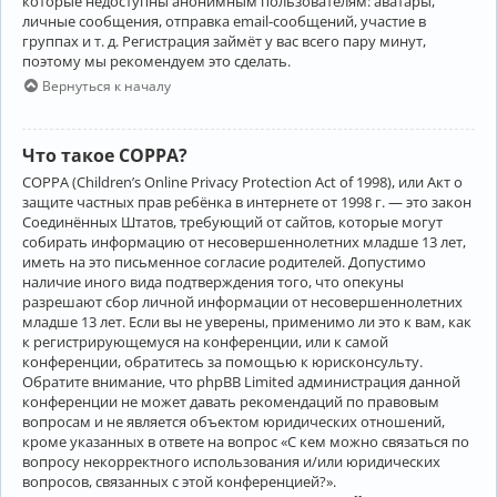
которые недоступны анонимным пользователям: аватары,
личные сообщения, отправка email-сообщений, участие в
группах и т. д. Регистрация займёт у вас всего пару минут,
поэтому мы рекомендуем это сделать.
Вернуться к началу
Что такое COPPA?
COPPA (Children’s Online Privacy Protection Act of 1998), или Акт о
защите частных прав ребёнка в интернете от 1998 г. — это закон
Соединённых Штатов, требующий от сайтов, которые могут
собирать информацию от несовершеннолетних младше 13 лет,
иметь на это письменное согласие родителей. Допустимо
наличие иного вида подтверждения того, что опекуны
разрешают сбор личной информации от несовершеннолетних
младше 13 лет. Если вы не уверены, применимо ли это к вам, как
к регистрирующемуся на конференции, или к самой
конференции, обратитесь за помощью к юрисконсульту.
Обратите внимание, что phpBB Limited администрация данной
конференции не может давать рекомендаций по правовым
вопросам и не является объектом юридических отношений,
кроме указанных в ответе на вопрос «С кем можно связаться по
вопросу некорректного использования и/или юридических
вопросов, связанных с этой конференцией?».