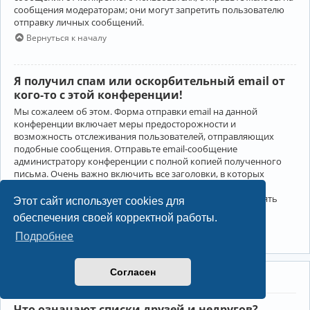
сообщения модераторам; они могут запретить пользователю
отправку личных сообщений.
Вернуться к началу
Я получил спам или оскорбительный email от
кого-то с этой конференции!
Мы сожалеем об этом. Форма отправки email на данной
конференции включает меры предосторожности и
возможность отслеживания пользователей, отправляющих
подобные сообщения. Отправьте email-сообщение
администратору конференции с полной копией полученного
письма. Очень важно включить все заголовки, в которых
содержится детальная информация об отправителе.
Администратор конференции сможет в этом случае принять
Этот сайт использует cookies для
меры.
обеспечения своей корректной работы.
Вернуться к началу
Подробнее
Согласен
Друзья и недруги
Что означают списки друзей и недругов?