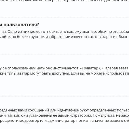
 пользователя?
ия. Одно из них может относиться к вашему званию, обычно это звёзд
, обычно более крупное, изображение известно как «аватара» и обычн
 с использованием четырёх инструментов: «Граватар», «Галерея аватар
акие типы аватар могут быть доступны. Если вы не можете использова
созданных вами сообщений или идентифицируют определённых пользо
и, так как они установлены её администратором. Пожалуйста, не за
прещено, и модератор или администратор понизят значение вашего с