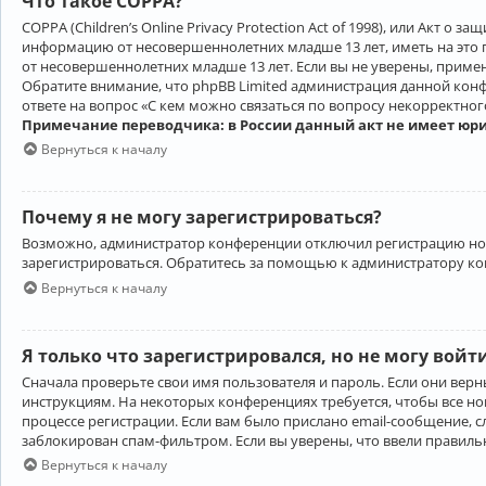
Что такое COPPA?
COPPA (Children’s Online Privacy Protection Act of 1998), или Акт 
информацию от несовершеннолетних младше 13 лет, иметь на это 
от несовершеннолетних младше 13 лет. Если вы не уверены, приме
Обратите внимание, что phpBB Limited администрация данной кон
ответе на вопрос «С кем можно связаться по вопросу некорректно
Примечание переводчика: в России данный акт не имеет юр
Вернуться к началу
Почему я не могу зарегистрироваться?
Возможно, администратор конференции отключил регистрацию новы
зарегистрироваться. Обратитесь за помощью к администратору к
Вернуться к началу
Я только что зарегистрировался, но не могу войт
Сначала проверьте свои имя пользователя и пароль. Если они верн
инструкциям. На некоторых конференциях требуется, чтобы все н
процессе регистрации. Если вам было прислано email-сообщение, с
заблокирован спам-фильтром. Если вы уверены, что ввели правильн
Вернуться к началу