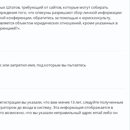
нённых Штатов, требующий от сайтов, которые могут собирать
верждения того, что опекуны разрешают сбор личной информации
амой конференции, обратитесь за помощью к юрисконсульту.
является объектом юридических отношений, кроме указанных в
еренцией?».
 или запретил имя, под которым вы пытаетесь
егистрации вы указали, что вам менее 13 лет, следуйте полученным
ратором до входа в систему. Эта информация отображается в
то возможно, что вы указали неправильный адрес email либо он