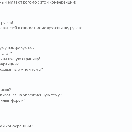
ый email от кого-то с этой конференции!
другов?
ователей в списках моих друзей и недругов?
руму или форумам?
ьтатов?
учил пустую страницу!
нференции?
 созданные мной темы?
писок?
дписаться на определённую тему?
лённый форум?
той конференции?