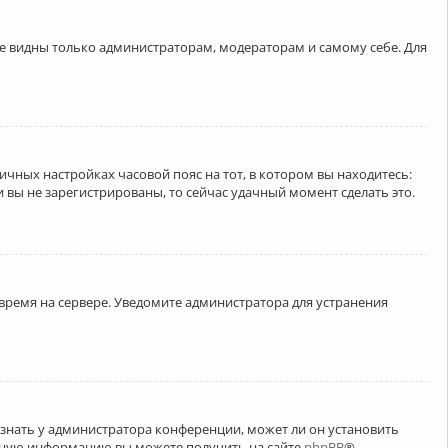
ете видны только администраторам, модераторам и самому себе. Для
личных настройках часовой пояс на тот, в котором вы находитесь:
ли вы не зарегистрированы, то сейчас удачный момент сделать это.
 время на сервере. Уведомите администратора для устранения
узнать у администратора конференции, может ли он установить
ельную информацию вы можете получить на сайте
phpBB
®.