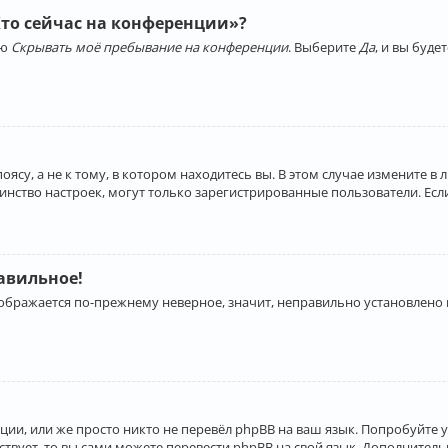
Кто сейчас на конференции»?
ию
Скрывать моё пребывание на конференции
. Выберите
Да
, и вы буд
су, а не к тому, в котором находитесь вы. В этом случае измените в 
льшинство настроек, могут только зарегистрированные пользователи. Ес
равильное!
отображается по-прежнему неверное, значит, неправильно установлено
ии, или же просто никто не перевёл phpBB на ваш язык. Попробуйте 
ествует, то вы сами можете перевести phpBB на свой язык. Дополнит