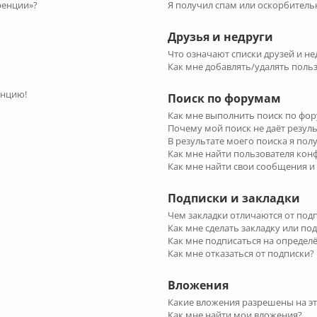
ренции»?
Я получил спам или оскорбительн
Друзья и недруги
Что означают списки друзей и не
Как мне добавлять/удалять польз
енцию!
Поиск по форумам
Как мне выполнить поиск по фо
Почему мой поиск не даёт резул
В результате моего поиска я пол
Как мне найти пользователя ко
Как мне найти свои сообщения и
Подписки и закладки
Чем закладки отличаются от под
Как мне сделать закладку или по
Как мне подписаться на опреде
Как мне отказаться от подписки?
Вложения
Какие вложения разрешены на э
Как мне найти мои вложения?