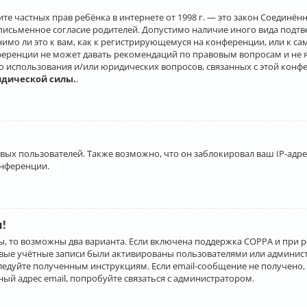
о защите частных прав ребёнка в интернете от 1998 г. — это закон Соеди
письменное согласие родителей. Допустимо наличие иного вида подт
нимо ли это к вам, как к регистрирующемуся на конференции, или к с
ференции не может давать рекомендаций по правовым вопросам и не 
го использования и/или юридических вопросов, связанных с этой конф
идической силы.
.
х пользователей. Также возможно, что он заблокировал ваш IP-адрес
онференции.
и!
ы, то возможны два варианта. Если включена поддержка COPPA и при р
овые учётные записи были активированы пользователями или админист
ледуйте полученным инструкциям. Если email-сообщение не получено, 
ый адрес email, попробуйте связаться с администратором.