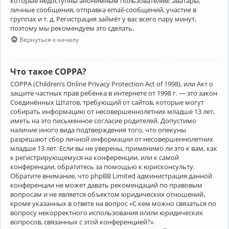
которые недоступны анонимным пользователям: аватары,
личные сообщения, отправка email-сообщений, участие в
группах и т. д. Регистрация займёт у вас всего пару минут,
поэтому мы рекомендуем это сделать.
Вернуться к началу
Что такое COPPA?
COPPA (Children’s Online Privacy Protection Act of 1998), или Акт о
защите частных прав ребёнка в интернете от 1998 г. — это закон
Соединённых Штатов, требующий от сайтов, которые могут
собирать информацию от несовершеннолетних младше 13 лет,
иметь на это письменное согласие родителей. Допустимо
наличие иного вида подтверждения того, что опекуны
разрешают сбор личной информации от несовершеннолетних
младше 13 лет. Если вы не уверены, применимо ли это к вам, как
к регистрирующемуся на конференции, или к самой
конференции, обратитесь за помощью к юрисконсульту.
Обратите внимание, что phpBB Limited администрация данной
конференции не может давать рекомендаций по правовым
вопросам и не является объектом юридических отношений,
кроме указанных в ответе на вопрос «С кем можно связаться по
вопросу некорректного использования и/или юридических
вопросов, связанных с этой конференцией?».