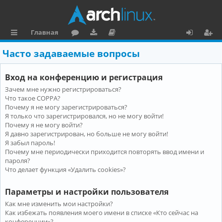
Главная
с
о
аг
о
х
ег
Часто задаваемые вопросы
ы
ру
ру
ку
о
и
Вход на конференцию и регистрация
л
м
зк
м
д
ст
Зачем мне нужно регистрироваться?
к
и
е
р
Что такое COPPA?
и
н
а
Почему я не могу зарегистрироваться?
Я только что зарегистрировался, но не могу войти!
та
ц
Почему я не могу войти?
Я давно зарегистрирован, но больше не могу войти!
ц
и
Я забыл пароль!
и
я
Почему мне периодически приходится повторять ввод имени и
пароля?
я
Что делает функция «Удалить cookies»?
Параметры и настройки пользователя
Как мне изменить мои настройки?
Как избежать появления моего имени в списке «Кто сейчас на
конференции»?