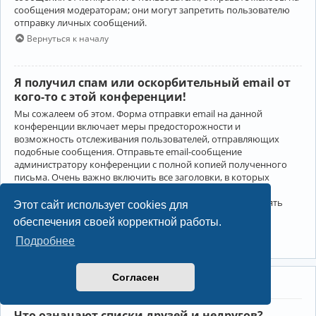
сообщения модераторам; они могут запретить пользователю
отправку личных сообщений.
Вернуться к началу
Я получил спам или оскорбительный email от
кого-то с этой конференции!
Мы сожалеем об этом. Форма отправки email на данной
конференции включает меры предосторожности и
возможность отслеживания пользователей, отправляющих
подобные сообщения. Отправьте email-сообщение
администратору конференции с полной копией полученного
письма. Очень важно включить все заголовки, в которых
содержится детальная информация об отправителе.
Администратор конференции сможет в этом случае принять
Этот сайт использует cookies для
меры.
обеспечения своей корректной работы.
Вернуться к началу
Подробнее
Согласен
Друзья и недруги
Что означают списки друзей и недругов?