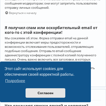
сообщения модераторам; они могут запретить пользователю
отправку личных сообщений.
Вернуться к началу
Я получил спам или оскорбительный email от
кого-то с этой конференции!
Мы сожалеем об этом. Форма отправки email на данной
конференции включает меры предосторожности и
возможность отслеживания пользователей, отправляющих
подобные сообщения. Отправьте email-сообщение
администратору конференции с полной копией полученного
письма. Очень важно включить все заголовки, в которых
содержится детальная информация об отправителе.
Администратор конференции сможет в этом случае принять
Этот сайт использует cookies для
меры.
обеспечения своей корректной работы.
Вернуться к началу
Подробнее
Согласен
Друзья и недруги
Что означают списки друзей и недругов?