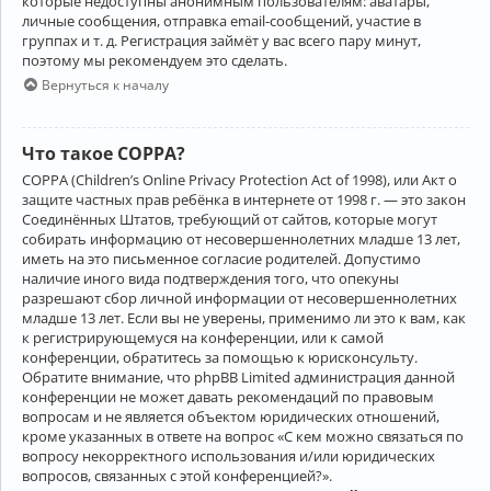
которые недоступны анонимным пользователям: аватары,
личные сообщения, отправка email-сообщений, участие в
группах и т. д. Регистрация займёт у вас всего пару минут,
поэтому мы рекомендуем это сделать.
Вернуться к началу
Что такое COPPA?
COPPA (Children’s Online Privacy Protection Act of 1998), или Акт о
защите частных прав ребёнка в интернете от 1998 г. — это закон
Соединённых Штатов, требующий от сайтов, которые могут
собирать информацию от несовершеннолетних младше 13 лет,
иметь на это письменное согласие родителей. Допустимо
наличие иного вида подтверждения того, что опекуны
разрешают сбор личной информации от несовершеннолетних
младше 13 лет. Если вы не уверены, применимо ли это к вам, как
к регистрирующемуся на конференции, или к самой
конференции, обратитесь за помощью к юрисконсульту.
Обратите внимание, что phpBB Limited администрация данной
конференции не может давать рекомендаций по правовым
вопросам и не является объектом юридических отношений,
кроме указанных в ответе на вопрос «С кем можно связаться по
вопросу некорректного использования и/или юридических
вопросов, связанных с этой конференцией?».