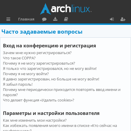
Главная
с
о
аг
о
х
ег
Часто задаваемые вопросы
ы
ру
ру
ку
о
и
Вход на конференцию и регистрация
л
м
зк
м
д
ст
Зачем мне нужно регистрироваться?
к
и
е
р
Что такое COPPA?
и
н
а
Почему я не могу зарегистрироваться?
Я только что зарегистрировался, но не могу войти!
та
ц
Почему я не могу войти?
Я давно зарегистрирован, но больше не могу войти!
ц
и
Я забыл пароль!
и
я
Почему мне периодически приходится повторять ввод имени и
пароля?
я
Что делает функция «Удалить cookies»?
Параметры и настройки пользователя
Как мне изменить мои настройки?
Как избежать появления моего имени в списке «Кто сейчас на
конференции»?