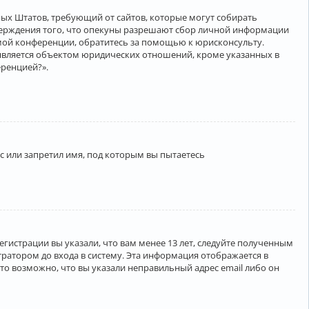
нённых Штатов, требующий от сайтов, которые могут собирать
верждения того, что опекуны разрешают сбор личной информации
амой конференции, обратитесь за помощью к юрисконсульту.
является объектом юридических отношений, кроме указанных в
еренцией?».
 или запретил имя, под которым вы пытаетесь
егистрации вы указали, что вам менее 13 лет, следуйте полученным
ратором до входа в систему. Эта информация отображается в
то возможно, что вы указали неправильный адрес email либо он