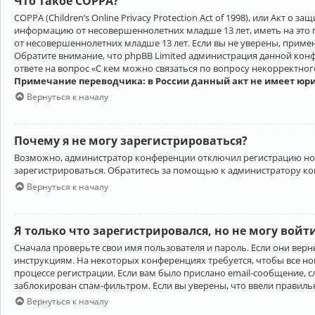
Что такое COPPA?
COPPA (Children’s Online Privacy Protection Act of 1998), или Акт 
информацию от несовершеннолетних младше 13 лет, иметь на это 
от несовершеннолетних младше 13 лет. Если вы не уверены, приме
Обратите внимание, что phpBB Limited администрация данной кон
ответе на вопрос «С кем можно связаться по вопросу некорректно
Примечание переводчика: в России данный акт не имеет юр
Вернуться к началу
Почему я не могу зарегистрироваться?
Возможно, администратор конференции отключил регистрацию новы
зарегистрироваться. Обратитесь за помощью к администратору к
Вернуться к началу
Я только что зарегистрировался, но не могу войт
Сначала проверьте свои имя пользователя и пароль. Если они верн
инструкциям. На некоторых конференциях требуется, чтобы все н
процессе регистрации. Если вам было прислано email-сообщение, с
заблокирован спам-фильтром. Если вы уверены, что ввели правильн
Вернуться к началу