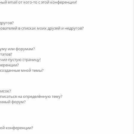
ый email от кого-то с этой конференции!
другов?
ователей в списках моих друзей и недругов?
руму или форумам?
ьтатов?
учил пустую страницу!
нференции?
 созданные мной темы?
писок?
дписаться на определённую тему?
лённый форум?
той конференции?