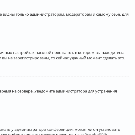
ете видны только администраторам, модераторам и самому себе. Для
личных настройках часовой пояс на тот, в котором вы находитесь:
ли вы не зарегистрированы, то сейчас удачный момент сделать это.
 время на сервере. Уведомите администратора для устранения
узнать у администратора конференции, может ли он установить
ельную информацию вы можете получить на сайте
phpBB
®.