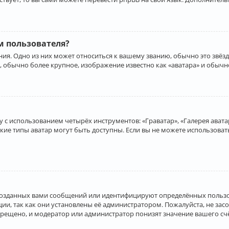
 пользователя?
ия. Одно из них может относиться к вашему званию, обычно это звёзд
, обычно более крупное, изображение известно как «аватара» и обычн
 с использованием четырёх инструментов: «Граватар», «Галерея аватар
акие типы аватар могут быть доступны. Если вы не можете использова
созданных вами сообщений или идентифицируют определённых пользо
и, так как они установлены её администратором. Пожалуйста, не за
прещено, и модератор или администратор понизят значение вашего с