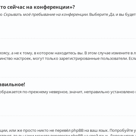
Кто сейчас на конференции»?
ию
Скрывать моё пребывание на конференции
. Выберите
Да
, и вы буд
су, а не к тому, в котором находитесь вы. В этом случае измените в 
льшинство настроек, могут только зарегистрированные пользователи. Ес
равильное!
отображается по-прежнему неверное, значит, неправильно установлено
ии, или же просто никто не перевёл phpBB на ваш язык. Попробуйте 
ествует, то вы сами можете перевести phpBB на свой язык. Дополнит