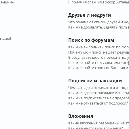
ренции»?
Я получил спам или оскорбительн
Друзья и недруги
Что означают списки друзей и не
Как мне добавлять/удалять польз
енцию!
Поиск по форумам
Как мне выполнить поиск по фо
Почему мой поиск не даёт резул
В результате моего поиска я пол
Как мне найти пользователя ко
Как мне найти свои сообщения и
Подписки и закладки
Чем закладки отличаются от под
Как мне сделать закладку или по
Как мне подписаться на опреде
Как мне отказаться от подписки?
Вложения
Какие вложения разрешены на э
Как мне найти мои вложения?