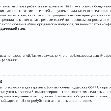
о защите частных прав ребёнка в интернете от 1998 г. — это закон Соеди
письменное согласие родителей. Допустимо наличие иного вида подт
нимо ли это к вам, как к регистрирующемуся на конференции, или к с
ференции не может давать рекомендаций по правовым вопросам и не 
го использования и/или юридических вопросов, связанных с этой конф
идической силы.
.
х пользователей. Также возможно, что он заблокировал ваш IP-адрес
онференции.
и!
ы, то возможны два варианта. Если включена поддержка COPPA и при р
овые учётные записи были активированы пользователями или админист
ледуйте полученным инструкциям. Если email-сообщение не получено, 
ый адрес email, попробуйте связаться с администратором.