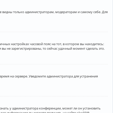
ете видны только администраторам, модераторам и самому себе. Для
личных настройках часовой пояс на тот, в котором вы находитесь:
ли вы не зарегистрированы, то сейчас удачный момент сделать это.
 время на сервере. Уведомите администратора для устранения
узнать у администратора конференции, может ли он установить
ельную информацию вы можете получить на сайте
phpBB
®.