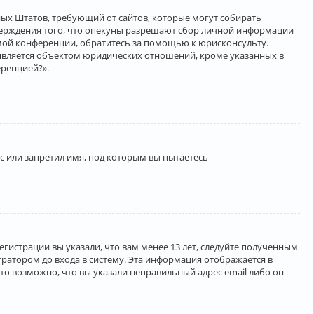
нённых Штатов, требующий от сайтов, которые могут собирать
верждения того, что опекуны разрешают сбор личной информации
амой конференции, обратитесь за помощью к юрисконсульту.
является объектом юридических отношений, кроме указанных в
еренцией?».
 или запретил имя, под которым вы пытаетесь
егистрации вы указали, что вам менее 13 лет, следуйте полученным
ратором до входа в систему. Эта информация отображается в
то возможно, что вы указали неправильный адрес email либо он