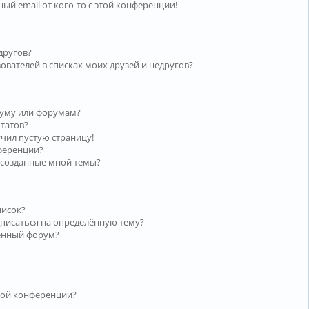
ый email от кого-то с этой конференции!
другов?
ователей в списках моих друзей и недругов?
руму или форумам?
ьтатов?
учил пустую страницу!
нференции?
 созданные мной темы?
писок?
дписаться на определённую тему?
лённый форум?
той конференции?