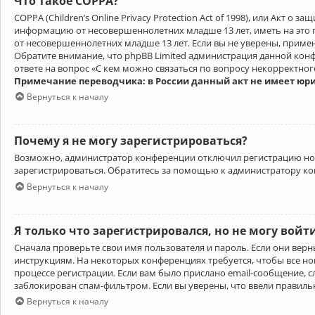
Что такое COPPA?
COPPA (Children’s Online Privacy Protection Act of 1998), или Акт 
информацию от несовершеннолетних младше 13 лет, иметь на это 
от несовершеннолетних младше 13 лет. Если вы не уверены, приме
Обратите внимание, что phpBB Limited администрация данной кон
ответе на вопрос «С кем можно связаться по вопросу некорректно
Примечание переводчика: в России данный акт не имеет юр
Вернуться к началу
Почему я не могу зарегистрироваться?
Возможно, администратор конференции отключил регистрацию новы
зарегистрироваться. Обратитесь за помощью к администратору к
Вернуться к началу
Я только что зарегистрировался, но не могу войт
Сначала проверьте свои имя пользователя и пароль. Если они верн
инструкциям. На некоторых конференциях требуется, чтобы все н
процессе регистрации. Если вам было прислано email-сообщение, с
заблокирован спам-фильтром. Если вы уверены, что ввели правильн
Вернуться к началу