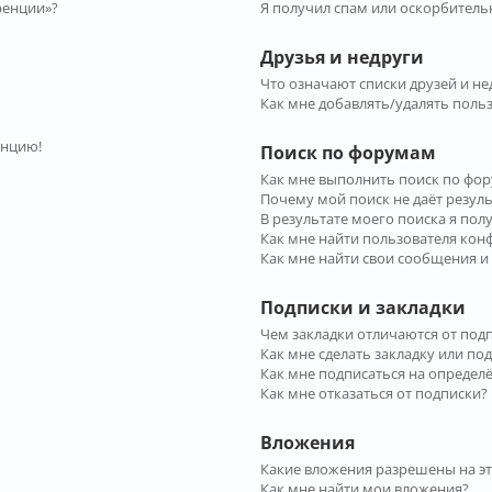
ренции»?
Я получил спам или оскорбительн
Друзья и недруги
Что означают списки друзей и не
Как мне добавлять/удалять польз
енцию!
Поиск по форумам
Как мне выполнить поиск по фо
Почему мой поиск не даёт резул
В результате моего поиска я пол
Как мне найти пользователя ко
Как мне найти свои сообщения и
Подписки и закладки
Чем закладки отличаются от под
Как мне сделать закладку или по
Как мне подписаться на опреде
Как мне отказаться от подписки?
Вложения
Какие вложения разрешены на э
Как мне найти мои вложения?