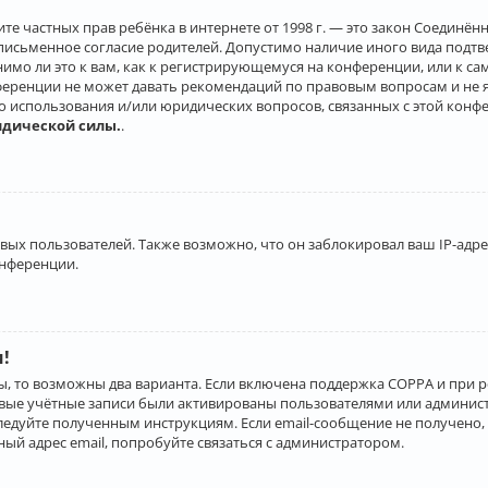
о защите частных прав ребёнка в интернете от 1998 г. — это закон Соеди
письменное согласие родителей. Допустимо наличие иного вида подт
нимо ли это к вам, как к регистрирующемуся на конференции, или к с
ференции не может давать рекомендаций по правовым вопросам и не 
го использования и/или юридических вопросов, связанных с этой конф
идической силы.
.
х пользователей. Также возможно, что он заблокировал ваш IP-адрес
онференции.
и!
ы, то возможны два варианта. Если включена поддержка COPPA и при р
овые учётные записи были активированы пользователями или админист
ледуйте полученным инструкциям. Если email-сообщение не получено, 
ый адрес email, попробуйте связаться с администратором.