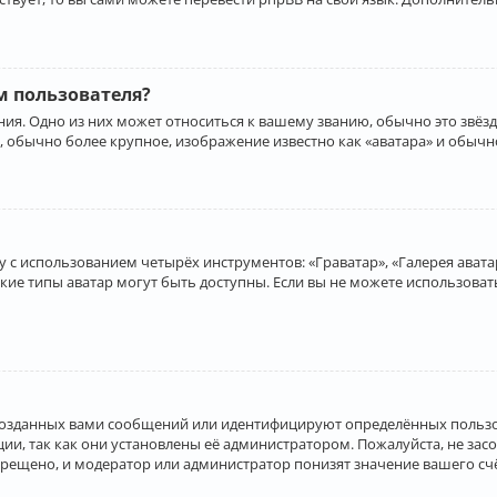
 пользователя?
ия. Одно из них может относиться к вашему званию, обычно это звёзд
, обычно более крупное, изображение известно как «аватара» и обычн
 с использованием четырёх инструментов: «Граватар», «Галерея аватар
акие типы аватар могут быть доступны. Если вы не можете использова
созданных вами сообщений или идентифицируют определённых пользо
и, так как они установлены её администратором. Пожалуйста, не за
прещено, и модератор или администратор понизят значение вашего с