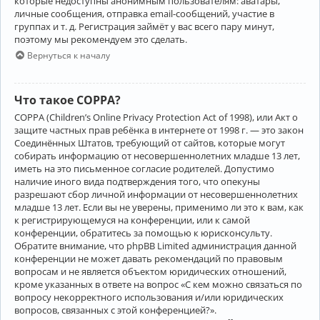
которые недоступны анонимным пользователям: аватары,
личные сообщения, отправка email-сообщений, участие в
группах и т. д. Регистрация займёт у вас всего пару минут,
поэтому мы рекомендуем это сделать.
Вернуться к началу
Что такое COPPA?
COPPA (Children’s Online Privacy Protection Act of 1998), или Акт о
защите частных прав ребёнка в интернете от 1998 г. — это закон
Соединённых Штатов, требующий от сайтов, которые могут
собирать информацию от несовершеннолетних младше 13 лет,
иметь на это письменное согласие родителей. Допустимо
наличие иного вида подтверждения того, что опекуны
разрешают сбор личной информации от несовершеннолетних
младше 13 лет. Если вы не уверены, применимо ли это к вам, как
к регистрирующемуся на конференции, или к самой
конференции, обратитесь за помощью к юрисконсульту.
Обратите внимание, что phpBB Limited администрация данной
конференции не может давать рекомендаций по правовым
вопросам и не является объектом юридических отношений,
кроме указанных в ответе на вопрос «С кем можно связаться по
вопросу некорректного использования и/или юридических
вопросов, связанных с этой конференцией?».