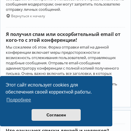
сообщения модераторам; они могут запретить пользователю
отправку личных сообщений.
Вернуться к началу
Я получил спам или оскорбительный email от
кого-то с этой конференции!
Мы сожалеем об этом. Форма отправки email на данной
конференции включает меры предосторожности и
возможность отслеживания пользователей, отправляющих
подобные сообщения. Отправьте email-сообщение
администратору конференции с полной копией полученного
письма. Очень важно включить все заголовки, в которых
содержится детальная информация об отправителе.
Администратор конференции сможет в этом случае принять
Этот сайт использует cookies для
меры.
обеспечения своей корректной работы.
Вернуться к началу
Подробнее
Согласен
Друзья и недруги
Что означают списки друзей и недругов?