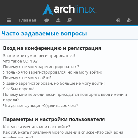
Главная
с
о
аг
о
х
ег
Часто задаваемые вопросы
ы
ру
ру
ку
о
и
Вход на конференцию и регистрация
л
м
зк
м
д
ст
Зачем мне нужно регистрироваться?
к
и
е
р
Что такое COPPA?
и
н
а
Почему я не могу зарегистрироваться?
Я только что зарегистрировался, но не могу войти!
та
ц
Почему я не могу войти?
Я давно зарегистрирован, но больше не могу войти!
ц
и
Я забыл пароль!
и
я
Почему мне периодически приходится повторять ввод имени и
пароля?
я
Что делает функция «Удалить cookies»?
Параметры и настройки пользователя
Как мне изменить мои настройки?
Как избежать появления моего имени в списке «Кто сейчас на
конференции»?