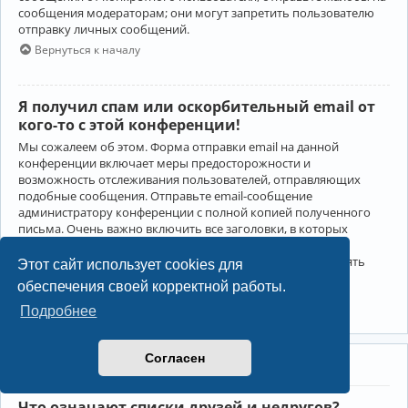
сообщения модераторам; они могут запретить пользователю
отправку личных сообщений.
Вернуться к началу
Я получил спам или оскорбительный email от
кого-то с этой конференции!
Мы сожалеем об этом. Форма отправки email на данной
конференции включает меры предосторожности и
возможность отслеживания пользователей, отправляющих
подобные сообщения. Отправьте email-сообщение
администратору конференции с полной копией полученного
письма. Очень важно включить все заголовки, в которых
содержится детальная информация об отправителе.
Администратор конференции сможет в этом случае принять
Этот сайт использует cookies для
меры.
обеспечения своей корректной работы.
Вернуться к началу
Подробнее
Согласен
Друзья и недруги
Что означают списки друзей и недругов?