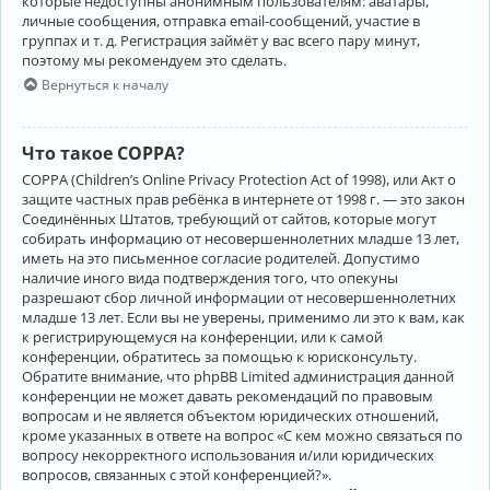
которые недоступны анонимным пользователям: аватары,
личные сообщения, отправка email-сообщений, участие в
группах и т. д. Регистрация займёт у вас всего пару минут,
поэтому мы рекомендуем это сделать.
Вернуться к началу
Что такое COPPA?
COPPA (Children’s Online Privacy Protection Act of 1998), или Акт о
защите частных прав ребёнка в интернете от 1998 г. — это закон
Соединённых Штатов, требующий от сайтов, которые могут
собирать информацию от несовершеннолетних младше 13 лет,
иметь на это письменное согласие родителей. Допустимо
наличие иного вида подтверждения того, что опекуны
разрешают сбор личной информации от несовершеннолетних
младше 13 лет. Если вы не уверены, применимо ли это к вам, как
к регистрирующемуся на конференции, или к самой
конференции, обратитесь за помощью к юрисконсульту.
Обратите внимание, что phpBB Limited администрация данной
конференции не может давать рекомендаций по правовым
вопросам и не является объектом юридических отношений,
кроме указанных в ответе на вопрос «С кем можно связаться по
вопросу некорректного использования и/или юридических
вопросов, связанных с этой конференцией?».