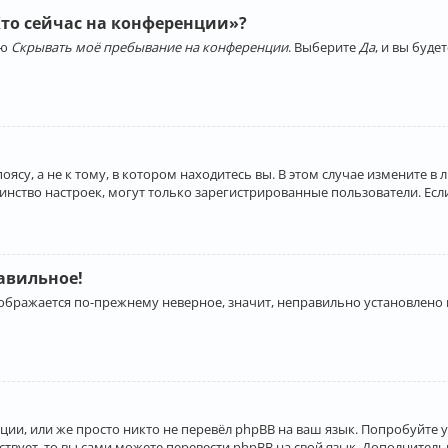
Кто сейчас на конференции»?
ию
Скрывать моё пребывание на конференции
. Выберите
Да
, и вы буд
су, а не к тому, в котором находитесь вы. В этом случае измените в 
льшинство настроек, могут только зарегистрированные пользователи. Ес
равильное!
отображается по-прежнему неверное, значит, неправильно установлено
ии, или же просто никто не перевёл phpBB на ваш язык. Попробуйте 
ествует, то вы сами можете перевести phpBB на свой язык. Дополнит