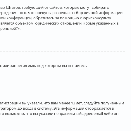
нённых Штатов, требующий от сайтов, которые могут собирать
верждения того, что опекуны разрешают сбор личной информации
амой конференции, обратитесь за помощью к юрисконсульту.
является объектом юридических отношений, кроме указанных в
еренцией?».
 или запретил имя, под которым вы пытаетесь
егистрации вы указали, что вам менее 13 лет, следуйте полученным
ратором до входа в систему. Эта информация отображается в
то возможно, что вы указали неправильный адрес email либо он