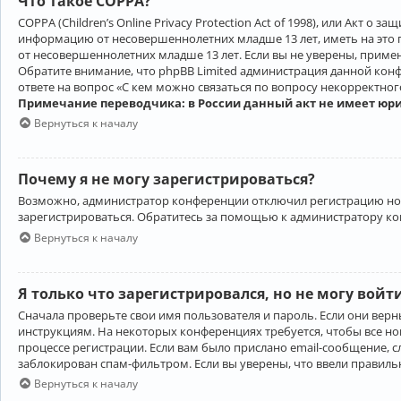
Что такое COPPA?
COPPA (Children’s Online Privacy Protection Act of 1998), или Акт 
информацию от несовершеннолетних младше 13 лет, иметь на это 
от несовершеннолетних младше 13 лет. Если вы не уверены, приме
Обратите внимание, что phpBB Limited администрация данной кон
ответе на вопрос «С кем можно связаться по вопросу некорректно
Примечание переводчика: в России данный акт не имеет юр
Вернуться к началу
Почему я не могу зарегистрироваться?
Возможно, администратор конференции отключил регистрацию новы
зарегистрироваться. Обратитесь за помощью к администратору к
Вернуться к началу
Я только что зарегистрировался, но не могу войт
Сначала проверьте свои имя пользователя и пароль. Если они верн
инструкциям. На некоторых конференциях требуется, чтобы все н
процессе регистрации. Если вам было прислано email-сообщение, с
заблокирован спам-фильтром. Если вы уверены, что ввели правильн
Вернуться к началу