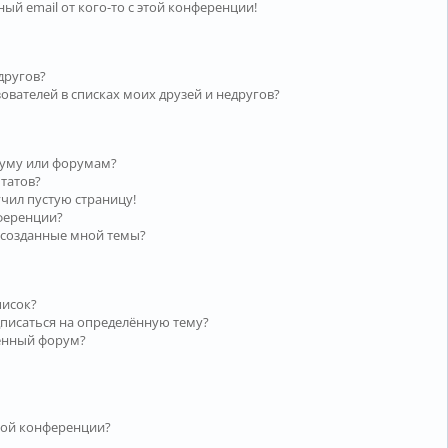
ый email от кого-то с этой конференции!
другов?
ователей в списках моих друзей и недругов?
руму или форумам?
ьтатов?
учил пустую страницу!
нференции?
 созданные мной темы?
писок?
дписаться на определённую тему?
лённый форум?
той конференции?