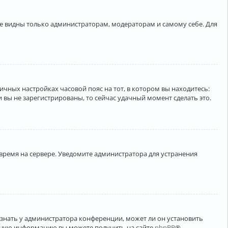
ете видны только администраторам, модераторам и самому себе. Для
личных настройках часовой пояс на тот, в котором вы находитесь:
ли вы не зарегистрированы, то сейчас удачный момент сделать это.
 время на сервере. Уведомите администратора для устранения
узнать у администратора конференции, может ли он установить
ельную информацию вы можете получить на сайте
phpBB
®.