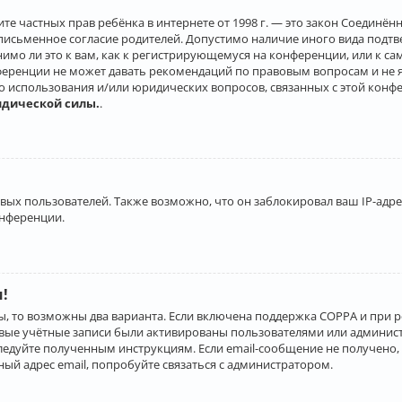
о защите частных прав ребёнка в интернете от 1998 г. — это закон Соеди
письменное согласие родителей. Допустимо наличие иного вида подт
нимо ли это к вам, как к регистрирующемуся на конференции, или к с
ференции не может давать рекомендаций по правовым вопросам и не 
го использования и/или юридических вопросов, связанных с этой конф
идической силы.
.
х пользователей. Также возможно, что он заблокировал ваш IP-адрес
онференции.
и!
ы, то возможны два варианта. Если включена поддержка COPPA и при р
овые учётные записи были активированы пользователями или админист
ледуйте полученным инструкциям. Если email-сообщение не получено, 
ый адрес email, попробуйте связаться с администратором.