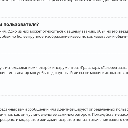
 пользователя?
ия. Одно из них может относиться к вашему званию, обычно это звёзд
, обычно более крупное, изображение известно как «аватара» и обычн
 с использованием четырёх инструментов: «Граватар», «Галерея аватар
акие типы аватар могут быть доступны. Если вы не можете использова
созданных вами сообщений или идентифицируют определённых пользо
и, так как они установлены её администратором. Пожалуйста, не за
прещено, и модератор или администратор понизят значение вашего с