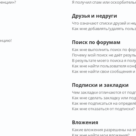
ренции»?
Я получил спам или оскорбительн
Друзья и недруги
Что означают списки друзей и не
Как мне добавлять/удалять польз
енцию!
Поиск по форумам
Как мне выполнить поиск по фо
Почему мой поиск не даёт резул
В результате моего поиска я пол
Как мне найти пользователя ко
Как мне найти свои сообщения и
Подписки и закладки
Чем закладки отличаются от под
Как мне сделать закладку или по
Как мне подписаться на опреде
Как мне отказаться от подписки?
Вложения
Какие вложения разрешены на э
Как мне найти мои вложения?