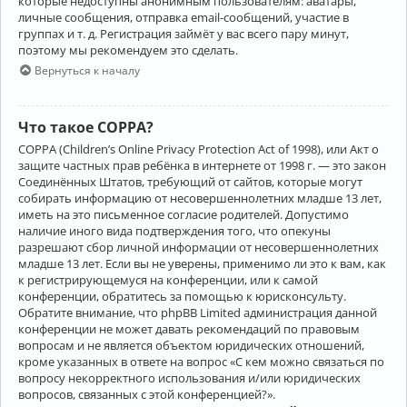
которые недоступны анонимным пользователям: аватары,
личные сообщения, отправка email-сообщений, участие в
группах и т. д. Регистрация займёт у вас всего пару минут,
поэтому мы рекомендуем это сделать.
Вернуться к началу
Что такое COPPA?
COPPA (Children’s Online Privacy Protection Act of 1998), или Акт о
защите частных прав ребёнка в интернете от 1998 г. — это закон
Соединённых Штатов, требующий от сайтов, которые могут
собирать информацию от несовершеннолетних младше 13 лет,
иметь на это письменное согласие родителей. Допустимо
наличие иного вида подтверждения того, что опекуны
разрешают сбор личной информации от несовершеннолетних
младше 13 лет. Если вы не уверены, применимо ли это к вам, как
к регистрирующемуся на конференции, или к самой
конференции, обратитесь за помощью к юрисконсульту.
Обратите внимание, что phpBB Limited администрация данной
конференции не может давать рекомендаций по правовым
вопросам и не является объектом юридических отношений,
кроме указанных в ответе на вопрос «С кем можно связаться по
вопросу некорректного использования и/или юридических
вопросов, связанных с этой конференцией?».