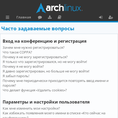
Главная
с
о
аг
о
х
ег
Часто задаваемые вопросы
ы
ру
ру
ку
о
и
Вход на конференцию и регистрация
л
м
зк
м
д
ст
Зачем мне нужно регистрироваться?
к
и
е
р
Что такое COPPA?
и
н
а
Почему я не могу зарегистрироваться?
Я только что зарегистрировался, но не могу войти!
та
ц
Почему я не могу войти?
Я давно зарегистрирован, но больше не могу войти!
ц
и
Я забыл пароль!
и
я
Почему мне периодически приходится повторять ввод имени и
пароля?
я
Что делает функция «Удалить cookies»?
Параметры и настройки пользователя
Как мне изменить мои настройки?
Как избежать появления моего имени в списке «Кто сейчас на
конференции»?