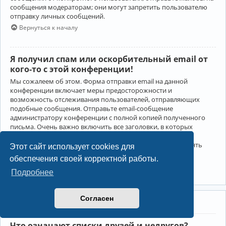
сообщения модераторам; они могут запретить пользователю
отправку личных сообщений.
Вернуться к началу
Я получил спам или оскорбительный email от
кого-то с этой конференции!
Мы сожалеем об этом. Форма отправки email на данной
конференции включает меры предосторожности и
возможность отслеживания пользователей, отправляющих
подобные сообщения. Отправьте email-сообщение
администратору конференции с полной копией полученного
письма. Очень важно включить все заголовки, в которых
содержится детальная информация об отправителе.
Администратор конференции сможет в этом случае принять
Этот сайт использует cookies для
меры.
обеспечения своей корректной работы.
Вернуться к началу
Подробнее
Согласен
Друзья и недруги
Что означают списки друзей и недругов?