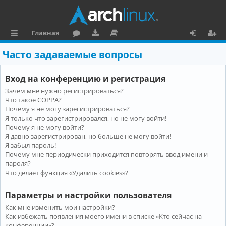
Главная
с
о
аг
о
х
ег
Часто задаваемые вопросы
ы
ру
ру
ку
о
и
Вход на конференцию и регистрация
л
м
зк
м
д
ст
Зачем мне нужно регистрироваться?
к
и
е
р
Что такое COPPA?
и
н
а
Почему я не могу зарегистрироваться?
Я только что зарегистрировался, но не могу войти!
та
ц
Почему я не могу войти?
Я давно зарегистрирован, но больше не могу войти!
ц
и
Я забыл пароль!
и
я
Почему мне периодически приходится повторять ввод имени и
пароля?
я
Что делает функция «Удалить cookies»?
Параметры и настройки пользователя
Как мне изменить мои настройки?
Как избежать появления моего имени в списке «Кто сейчас на
конференции»?