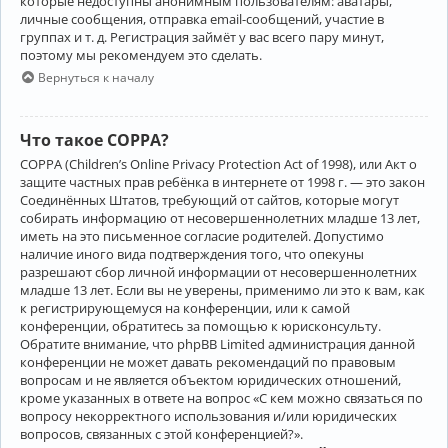
которые недоступны анонимным пользователям: аватары,
личные сообщения, отправка email-сообщений, участие в
группах и т. д. Регистрация займёт у вас всего пару минут,
поэтому мы рекомендуем это сделать.
Вернуться к началу
Что такое COPPA?
COPPA (Children’s Online Privacy Protection Act of 1998), или Акт о
защите частных прав ребёнка в интернете от 1998 г. — это закон
Соединённых Штатов, требующий от сайтов, которые могут
собирать информацию от несовершеннолетних младше 13 лет,
иметь на это письменное согласие родителей. Допустимо
наличие иного вида подтверждения того, что опекуны
разрешают сбор личной информации от несовершеннолетних
младше 13 лет. Если вы не уверены, применимо ли это к вам, как
к регистрирующемуся на конференции, или к самой
конференции, обратитесь за помощью к юрисконсульту.
Обратите внимание, что phpBB Limited администрация данной
конференции не может давать рекомендаций по правовым
вопросам и не является объектом юридических отношений,
кроме указанных в ответе на вопрос «С кем можно связаться по
вопросу некорректного использования и/или юридических
вопросов, связанных с этой конференцией?».