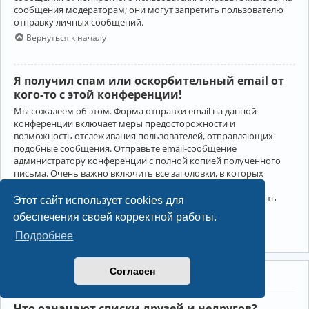
сообщения модераторам; они могут запретить пользователю
отправку личных сообщений.
Вернуться к началу
Я получил спам или оскорбительный email от
кого-то с этой конференции!
Мы сожалеем об этом. Форма отправки email на данной
конференции включает меры предосторожности и
возможность отслеживания пользователей, отправляющих
подобные сообщения. Отправьте email-сообщение
администратору конференции с полной копией полученного
письма. Очень важно включить все заголовки, в которых
содержится детальная информация об отправителе.
Администратор конференции сможет в этом случае принять
Этот сайт использует cookies для
меры.
обеспечения своей корректной работы.
Вернуться к началу
Подробнее
Согласен
Друзья и недруги
Что означают списки друзей и недругов?