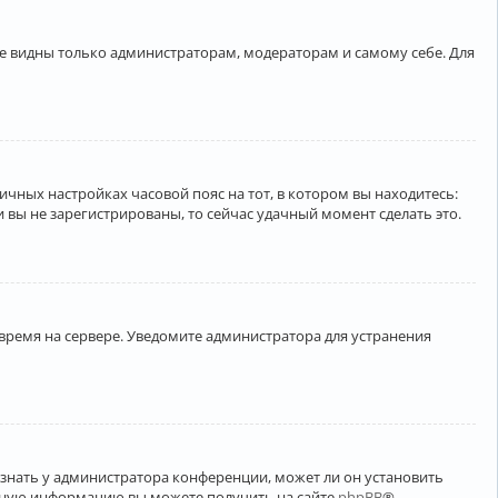
ете видны только администраторам, модераторам и самому себе. Для
личных настройках часовой пояс на тот, в котором вы находитесь:
ли вы не зарегистрированы, то сейчас удачный момент сделать это.
 время на сервере. Уведомите администратора для устранения
узнать у администратора конференции, может ли он установить
ельную информацию вы можете получить на сайте
phpBB
®.