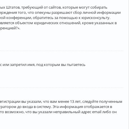
нённых Штатов, требующий от сайтов, которые могут собирать
верждения того, что опекуны разрешают сбор личной информации
амой конференции, обратитесь за помощью к юрисконсульту.
является объектом юридических отношений, кроме указанных в
еренцией?».
 или запретил имя, под которым вы пытаетесь
егистрации вы указали, что вам менее 13 лет, следуйте полученным
ратором до входа в систему. Эта информация отображается в
то возможно, что вы указали неправильный адрес email либо он