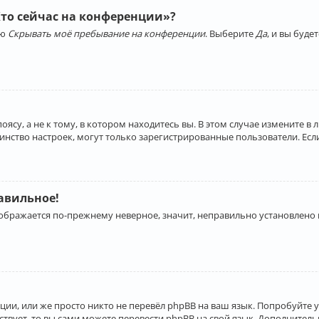
Кто сейчас на конференции»?
ию
Скрывать моё пребывание на конференции
. Выберите
Да
, и вы буд
су, а не к тому, в котором находитесь вы. В этом случае измените в 
льшинство настроек, могут только зарегистрированные пользователи. Ес
равильное!
отображается по-прежнему неверное, значит, неправильно установлено
ии, или же просто никто не перевёл phpBB на ваш язык. Попробуйте 
ествует, то вы сами можете перевести phpBB на свой язык. Дополнит