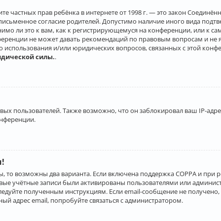
о защите частных прав ребёнка в интернете от 1998 г. — это закон Соеди
письменное согласие родителей. Допустимо наличие иного вида подт
нимо ли это к вам, как к регистрирующемуся на конференции, или к с
ференции не может давать рекомендаций по правовым вопросам и не 
го использования и/или юридических вопросов, связанных с этой конф
идической силы.
.
х пользователей. Также возможно, что он заблокировал ваш IP-адрес
онференции.
и!
ы, то возможны два варианта. Если включена поддержка COPPA и при р
овые учётные записи были активированы пользователями или админист
ледуйте полученным инструкциям. Если email-сообщение не получено, 
ый адрес email, попробуйте связаться с администратором.