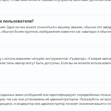
 пользователя?
ия. Одно из них может относиться к вашему званию, обычно это звёзд
, обычно более крупное, изображение известно как «аватара» и обычн
 с использованием четырёх инструментов: «Граватар», «Галерея аватар
акие типы аватар могут быть доступны. Если вы не можете использова
созданных вами сообщений или идентифицируют определённых пользо
и, так как они установлены её администратором. Пожалуйста, не за
прещено, и модератор или администратор понизят значение вашего с