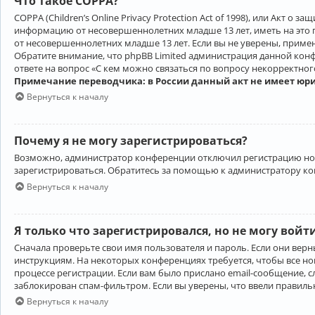
Что такое COPPA?
COPPA (Children’s Online Privacy Protection Act of 1998), или Акт 
информацию от несовершеннолетних младше 13 лет, иметь на это 
от несовершеннолетних младше 13 лет. Если вы не уверены, приме
Обратите внимание, что phpBB Limited администрация данной кон
ответе на вопрос «С кем можно связаться по вопросу некорректно
Примечание переводчика: в России данный акт не имеет юр
Вернуться к началу
Почему я не могу зарегистрироваться?
Возможно, администратор конференции отключил регистрацию новы
зарегистрироваться. Обратитесь за помощью к администратору к
Вернуться к началу
Я только что зарегистрировался, но не могу войт
Сначала проверьте свои имя пользователя и пароль. Если они верн
инструкциям. На некоторых конференциях требуется, чтобы все н
процессе регистрации. Если вам было прислано email-сообщение, с
заблокирован спам-фильтром. Если вы уверены, что ввели правильн
Вернуться к началу