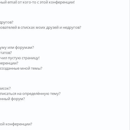
ый email от кого-то с этой конференции!
другов?
ователей в списках моих друзей и недругов?
руму или форумам?
ьтатов?
учил пустую страницу!
нференции?
 созданные мной темы?
писок?
дписаться на определённую тему?
лённый форум?
той конференции?