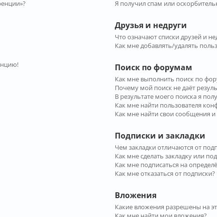
ренции»?
Я получил спам или оскорбительн
Друзья и недруги
Что означают списки друзей и не
Как мне добавлять/удалять польз
енцию!
Поиск по форумам
Как мне выполнить поиск по фо
Почему мой поиск не даёт резул
В результате моего поиска я пол
Как мне найти пользователя ко
Как мне найти свои сообщения и
Подписки и закладки
Чем закладки отличаются от под
Как мне сделать закладку или по
Как мне подписаться на опреде
Как мне отказаться от подписки?
Вложения
Какие вложения разрешены на э
Как мне найти мои вложения?