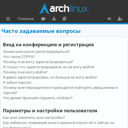
Главная
с
о
аг
о
х
ег
Часто задаваемые вопросы
ы
ру
ру
ку
о
и
Вход на конференцию и регистрация
л
м
зк
м
д
ст
Зачем мне нужно регистрироваться?
к
и
е
р
Что такое COPPA?
и
н
а
Почему я не могу зарегистрироваться?
Я только что зарегистрировался, но не могу войти!
та
ц
Почему я не могу войти?
Я давно зарегистрирован, но больше не могу войти!
ц
и
Я забыл пароль!
и
я
Почему мне периодически приходится повторять ввод имени и
пароля?
я
Что делает функция «Удалить cookies»?
Параметры и настройки пользователя
Как мне изменить мои настройки?
Как избежать появления моего имени в списке «Кто сейчас на
конференции»?