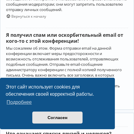
сообщения модераторам; они могут запретить пользователю
отправку личных сообщений.
Вернуться к началу
Я получил спам или оскорбительный email от
кого-то с этой конференции!
Мы сожалеем об этом. Форма отправки email на данной
конференции включает меры предосторожности и
возможность отслеживания пользователей, отправляющих
подобные сообщения. Отправьте email-сообщение
администратору конференции с полной копией полученного
письма. Очень важно включить все заголовки, в которых
содержится детальная информация об отправителе.
Администратор конференции сможет в этом случае принять
Этот сайт использует cookies для
меры.
обеспечения своей корректной работы.
Вернуться к началу
Подробнее
Согласен
Друзья и недруги
Что означают списки друзей и недругов?