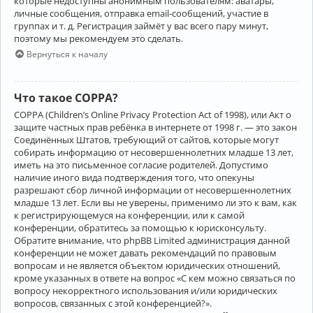
которые недоступны анонимным пользователям: аватары,
личные сообщения, отправка email-сообщений, участие в
группах и т. д. Регистрация займёт у вас всего пару минут,
поэтому мы рекомендуем это сделать.
Вернуться к началу
Что такое COPPA?
COPPA (Children’s Online Privacy Protection Act of 1998), или Акт о
защите частных прав ребёнка в интернете от 1998 г. — это закон
Соединённых Штатов, требующий от сайтов, которые могут
собирать информацию от несовершеннолетних младше 13 лет,
иметь на это письменное согласие родителей. Допустимо
наличие иного вида подтверждения того, что опекуны
разрешают сбор личной информации от несовершеннолетних
младше 13 лет. Если вы не уверены, применимо ли это к вам, как
к регистрирующемуся на конференции, или к самой
конференции, обратитесь за помощью к юрисконсульту.
Обратите внимание, что phpBB Limited администрация данной
конференции не может давать рекомендаций по правовым
вопросам и не является объектом юридических отношений,
кроме указанных в ответе на вопрос «С кем можно связаться по
вопросу некорректного использования и/или юридических
вопросов, связанных с этой конференцией?».