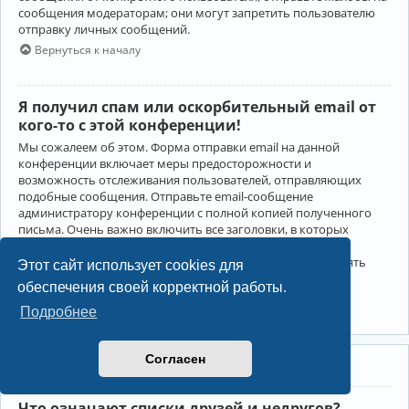
сообщения модераторам; они могут запретить пользователю
отправку личных сообщений.
Вернуться к началу
Я получил спам или оскорбительный email от
кого-то с этой конференции!
Мы сожалеем об этом. Форма отправки email на данной
конференции включает меры предосторожности и
возможность отслеживания пользователей, отправляющих
подобные сообщения. Отправьте email-сообщение
администратору конференции с полной копией полученного
письма. Очень важно включить все заголовки, в которых
содержится детальная информация об отправителе.
Администратор конференции сможет в этом случае принять
Этот сайт использует cookies для
меры.
обеспечения своей корректной работы.
Вернуться к началу
Подробнее
Согласен
Друзья и недруги
Что означают списки друзей и недругов?