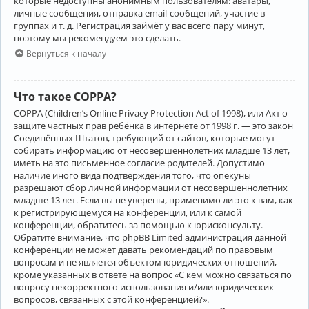
которые недоступны анонимным пользователям: аватары,
личные сообщения, отправка email-сообщений, участие в
группах и т. д. Регистрация займёт у вас всего пару минут,
поэтому мы рекомендуем это сделать.
Вернуться к началу
Что такое COPPA?
COPPA (Children’s Online Privacy Protection Act of 1998), или Акт о
защите частных прав ребёнка в интернете от 1998 г. — это закон
Соединённых Штатов, требующий от сайтов, которые могут
собирать информацию от несовершеннолетних младше 13 лет,
иметь на это письменное согласие родителей. Допустимо
наличие иного вида подтверждения того, что опекуны
разрешают сбор личной информации от несовершеннолетних
младше 13 лет. Если вы не уверены, применимо ли это к вам, как
к регистрирующемуся на конференции, или к самой
конференции, обратитесь за помощью к юрисконсульту.
Обратите внимание, что phpBB Limited администрация данной
конференции не может давать рекомендаций по правовым
вопросам и не является объектом юридических отношений,
кроме указанных в ответе на вопрос «С кем можно связаться по
вопросу некорректного использования и/или юридических
вопросов, связанных с этой конференцией?».