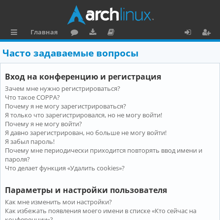
Главная
с
о
аг
о
х
ег
Часто задаваемые вопросы
ы
ру
ру
ку
о
и
Вход на конференцию и регистрация
л
м
зк
м
д
ст
Зачем мне нужно регистрироваться?
к
и
е
р
Что такое COPPA?
и
н
а
Почему я не могу зарегистрироваться?
Я только что зарегистрировался, но не могу войти!
та
ц
Почему я не могу войти?
Я давно зарегистрирован, но больше не могу войти!
ц
и
Я забыл пароль!
и
я
Почему мне периодически приходится повторять ввод имени и
пароля?
я
Что делает функция «Удалить cookies»?
Параметры и настройки пользователя
Как мне изменить мои настройки?
Как избежать появления моего имени в списке «Кто сейчас на
конференции»?