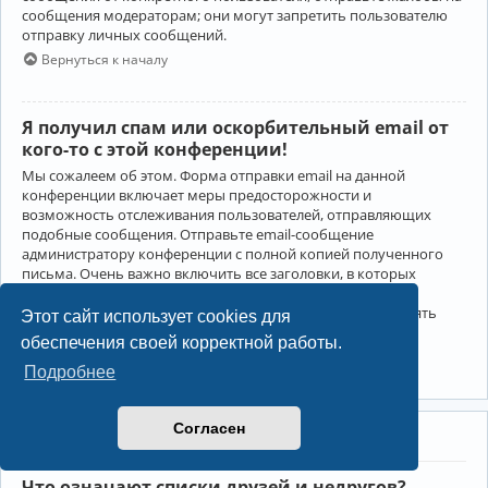
сообщения модераторам; они могут запретить пользователю
отправку личных сообщений.
Вернуться к началу
Я получил спам или оскорбительный email от
кого-то с этой конференции!
Мы сожалеем об этом. Форма отправки email на данной
конференции включает меры предосторожности и
возможность отслеживания пользователей, отправляющих
подобные сообщения. Отправьте email-сообщение
администратору конференции с полной копией полученного
письма. Очень важно включить все заголовки, в которых
содержится детальная информация об отправителе.
Администратор конференции сможет в этом случае принять
Этот сайт использует cookies для
меры.
обеспечения своей корректной работы.
Вернуться к началу
Подробнее
Согласен
Друзья и недруги
Что означают списки друзей и недругов?