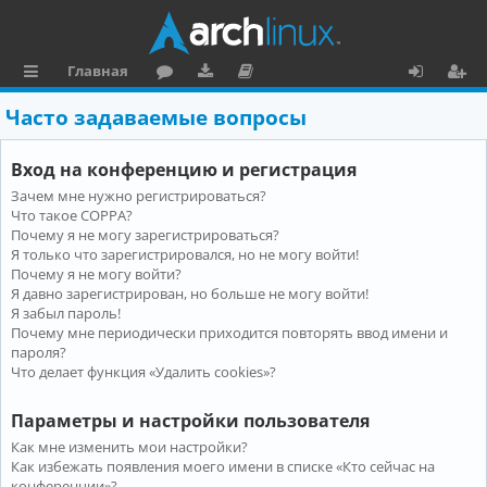
Главная
с
о
аг
о
х
ег
Часто задаваемые вопросы
ы
ру
ру
ку
о
и
Вход на конференцию и регистрация
л
м
зк
м
д
ст
Зачем мне нужно регистрироваться?
к
и
е
р
Что такое COPPA?
и
н
а
Почему я не могу зарегистрироваться?
Я только что зарегистрировался, но не могу войти!
та
ц
Почему я не могу войти?
Я давно зарегистрирован, но больше не могу войти!
ц
и
Я забыл пароль!
и
я
Почему мне периодически приходится повторять ввод имени и
пароля?
я
Что делает функция «Удалить cookies»?
Параметры и настройки пользователя
Как мне изменить мои настройки?
Как избежать появления моего имени в списке «Кто сейчас на
конференции»?