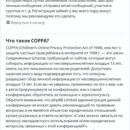
которые недоступны анонимным пользователям: аватары,
личные сообщения, отправка email-сообщений, участие в
группах и т. д. Регистрация займёт у вас всего пару минут,
поэтому мы рекомендуем это сделать.
Вернуться к началу
Что такое COPPA?
COPPA (Children’s Online Privacy Protection Act of 1998), или Акт о
защите частных прав ребёнка в интернете от 1998 г. — это закон
Соединённых Штатов, требующий от сайтов, которые могут
собирать информацию от несовершеннолетних младше 13 лет,
иметь на это письменное согласие родителей. Допустимо
наличие иного вида подтверждения того, что опекуны
разрешают сбор личной информации от несовершеннолетних
младше 13 лет. Если вы не уверены, применимо ли это к вам, как
к регистрирующемуся на конференции, или к самой
конференции, обратитесь за помощью к юрисконсульту.
Обратите внимание, что phpBB Limited администрация данной
конференции не может давать рекомендаций по правовым
вопросам и не является объектом юридических отношений,
кроме указанных в ответе на вопрос «С кем можно связаться по
вопросу некорректного использования и/или юридических
вопросов, связанных с этой конференцией?».