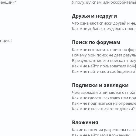
ренции»?
Я получил спам или оскорбительн
Друзья и недруги
Что означают списки друзей и не
Как мне добавлять/удалять польз
енцию!
Поиск по форумам
Как мне выполнить поиск по фо
Почему мой поиск не даёт резул
В результате моего поиска я пол
Как мне найти пользователя ко
Как мне найти свои сообщения и
Подписки и закладки
Чем закладки отличаются от под
Как мне сделать закладку или по
Как мне подписаться на опреде
Как мне отказаться от подписки?
Вложения
Какие вложения разрешены на э
Как мне найти мои вложения?