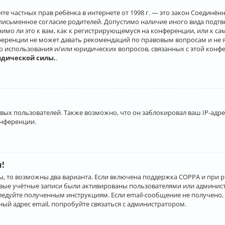
о защите частных прав ребёнка в интернете от 1998 г. — это закон Соеди
письменное согласие родителей. Допустимо наличие иного вида подт
нимо ли это к вам, как к регистрирующемуся на конференции, или к с
ференции не может давать рекомендаций по правовым вопросам и не 
го использования и/или юридических вопросов, связанных с этой конф
идической силы.
.
х пользователей. Также возможно, что он заблокировал ваш IP-адрес
онференции.
и!
ы, то возможны два варианта. Если включена поддержка COPPA и при р
овые учётные записи были активированы пользователями или админист
ледуйте полученным инструкциям. Если email-сообщение не получено, 
ый адрес email, попробуйте связаться с администратором.