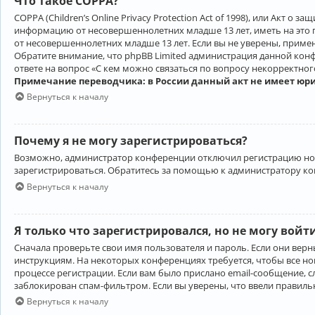
Что такое COPPA?
COPPA (Children’s Online Privacy Protection Act of 1998), или Акт 
информацию от несовершеннолетних младше 13 лет, иметь на это 
от несовершеннолетних младше 13 лет. Если вы не уверены, приме
Обратите внимание, что phpBB Limited администрация данной кон
ответе на вопрос «С кем можно связаться по вопросу некорректно
Примечание переводчика: в России данный акт не имеет юр
Вернуться к началу
Почему я не могу зарегистрироваться?
Возможно, администратор конференции отключил регистрацию новы
зарегистрироваться. Обратитесь за помощью к администратору к
Вернуться к началу
Я только что зарегистрировался, но не могу войт
Сначала проверьте свои имя пользователя и пароль. Если они верн
инструкциям. На некоторых конференциях требуется, чтобы все н
процессе регистрации. Если вам было прислано email-сообщение, с
заблокирован спам-фильтром. Если вы уверены, что ввели правильн
Вернуться к началу