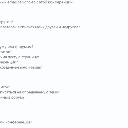
ый email от кого-то с этой конференции!
другов?
ователей в списках моих друзей и недругов?
руму или форумам?
ьтатов?
учил пустую страницу!
нференции?
 созданные мной темы?
писок?
дписаться на определённую тему?
лённый форум?
той конференции?