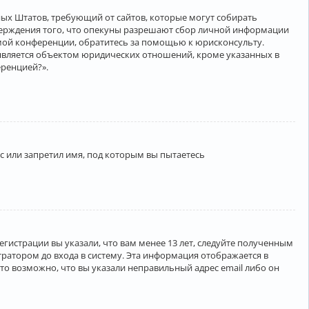
нённых Штатов, требующий от сайтов, которые могут собирать
верждения того, что опекуны разрешают сбор личной информации
амой конференции, обратитесь за помощью к юрисконсульту.
является объектом юридических отношений, кроме указанных в
еренцией?».
 или запретил имя, под которым вы пытаетесь
егистрации вы указали, что вам менее 13 лет, следуйте полученным
ратором до входа в систему. Эта информация отображается в
то возможно, что вы указали неправильный адрес email либо он