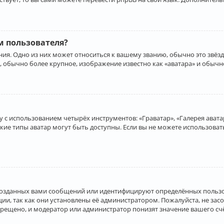
 пользователя?
ия. Одно из них может относиться к вашему званию, обычно это звёзд
, обычно более крупное, изображение известно как «аватара» и обычн
 с использованием четырёх инструментов: «Граватар», «Галерея аватар
акие типы аватар могут быть доступны. Если вы не можете использова
созданных вами сообщений или идентифицируют определённых пользо
и, так как они установлены её администратором. Пожалуйста, не за
прещено, и модератор или администратор понизят значение вашего с