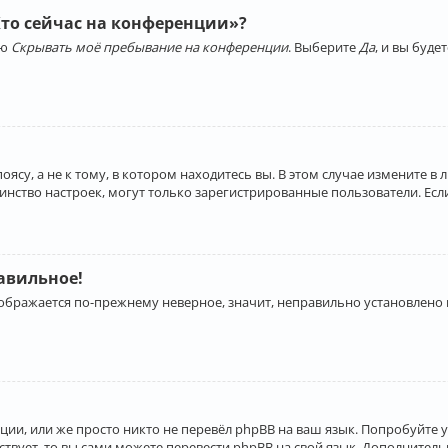
Кто сейчас на конференции»?
ию
Скрывать моё пребывание на конференции
. Выберите
Да
, и вы буд
су, а не к тому, в котором находитесь вы. В этом случае измените в 
льшинство настроек, могут только зарегистрированные пользователи. Ес
равильное!
отображается по-прежнему неверное, значит, неправильно установлено
ии, или же просто никто не перевёл phpBB на ваш язык. Попробуйте 
ествует, то вы сами можете перевести phpBB на свой язык. Дополнит