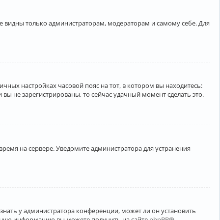
ете видны только администраторам, модераторам и самому себе. Для
личных настройках часовой пояс на тот, в котором вы находитесь:
ли вы не зарегистрированы, то сейчас удачный момент сделать это.
 время на сервере. Уведомите администратора для устранения
узнать у администратора конференции, может ли он установить
ельную информацию вы можете получить на сайте
phpBB
®.