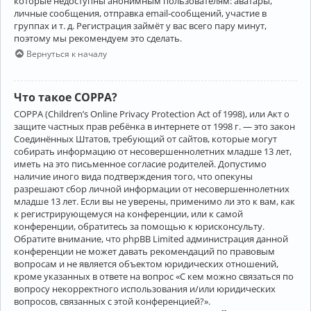
которые недоступны анонимным пользователям: аватары,
личные сообщения, отправка email-сообщений, участие в
группах и т. д. Регистрация займёт у вас всего пару минут,
поэтому мы рекомендуем это сделать.
Вернуться к началу
Что такое COPPA?
COPPA (Children’s Online Privacy Protection Act of 1998), или Акт о
защите частных прав ребёнка в интернете от 1998 г. — это закон
Соединённых Штатов, требующий от сайтов, которые могут
собирать информацию от несовершеннолетних младше 13 лет,
иметь на это письменное согласие родителей. Допустимо
наличие иного вида подтверждения того, что опекуны
разрешают сбор личной информации от несовершеннолетних
младше 13 лет. Если вы не уверены, применимо ли это к вам, как
к регистрирующемуся на конференции, или к самой
конференции, обратитесь за помощью к юрисконсульту.
Обратите внимание, что phpBB Limited администрация данной
конференции не может давать рекомендаций по правовым
вопросам и не является объектом юридических отношений,
кроме указанных в ответе на вопрос «С кем можно связаться по
вопросу некорректного использования и/или юридических
вопросов, связанных с этой конференцией?».