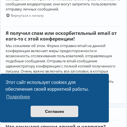
сообщения модераторам; они могут запретить пользователю
отправку личных сообщений.
Вернуться к началу
Я получил спам или оскорбительный email от
кого-то с этой конференции!
Мы сожалеем об этом. Форма отправки email на данной
конференции включает меры предосторожности и
возможность отслеживания пользователей, отправляющих
подобные сообщения. Отправьте email-сообщение
администратору конференции с полной копией полученного
письма. Очень важно включить все заголовки, в которых
содержится детальная информация об отправителе.
Администратор конференции сможет в этом случае принять
Этот сайт использует cookies для
меры.
обеспечения своей корректной работы.
Вернуться к началу
Подробнее
Согласен
Друзья и недруги
Что означают списки друзей и недругов?