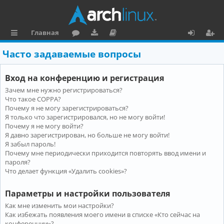
Главная
с
о
аг
о
х
ег
Часто задаваемые вопросы
ы
ру
ру
ку
о
и
Вход на конференцию и регистрация
л
м
зк
м
д
ст
Зачем мне нужно регистрироваться?
к
и
е
р
Что такое COPPA?
и
н
а
Почему я не могу зарегистрироваться?
Я только что зарегистрировался, но не могу войти!
та
ц
Почему я не могу войти?
Я давно зарегистрирован, но больше не могу войти!
ц
и
Я забыл пароль!
и
я
Почему мне периодически приходится повторять ввод имени и
пароля?
я
Что делает функция «Удалить cookies»?
Параметры и настройки пользователя
Как мне изменить мои настройки?
Как избежать появления моего имени в списке «Кто сейчас на
конференции»?