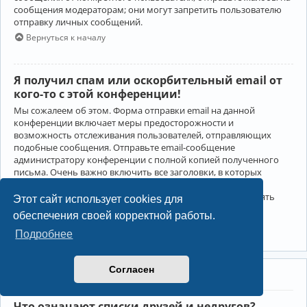
сообщения модераторам; они могут запретить пользователю
отправку личных сообщений.
Вернуться к началу
Я получил спам или оскорбительный email от
кого-то с этой конференции!
Мы сожалеем об этом. Форма отправки email на данной
конференции включает меры предосторожности и
возможность отслеживания пользователей, отправляющих
подобные сообщения. Отправьте email-сообщение
администратору конференции с полной копией полученного
письма. Очень важно включить все заголовки, в которых
содержится детальная информация об отправителе.
Администратор конференции сможет в этом случае принять
Этот сайт использует cookies для
меры.
обеспечения своей корректной работы.
Вернуться к началу
Подробнее
Согласен
Друзья и недруги
Что означают списки друзей и недругов?