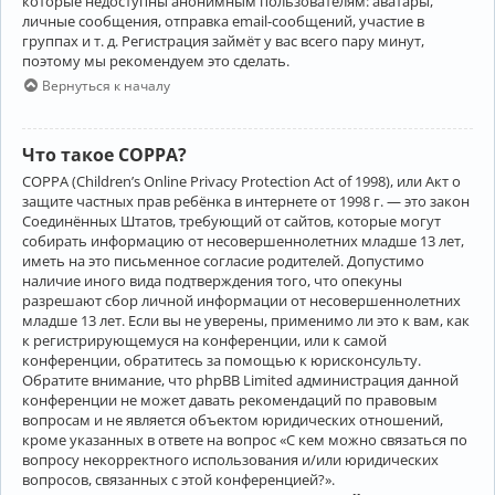
которые недоступны анонимным пользователям: аватары,
личные сообщения, отправка email-сообщений, участие в
группах и т. д. Регистрация займёт у вас всего пару минут,
поэтому мы рекомендуем это сделать.
Вернуться к началу
Что такое COPPA?
COPPA (Children’s Online Privacy Protection Act of 1998), или Акт о
защите частных прав ребёнка в интернете от 1998 г. — это закон
Соединённых Штатов, требующий от сайтов, которые могут
собирать информацию от несовершеннолетних младше 13 лет,
иметь на это письменное согласие родителей. Допустимо
наличие иного вида подтверждения того, что опекуны
разрешают сбор личной информации от несовершеннолетних
младше 13 лет. Если вы не уверены, применимо ли это к вам, как
к регистрирующемуся на конференции, или к самой
конференции, обратитесь за помощью к юрисконсульту.
Обратите внимание, что phpBB Limited администрация данной
конференции не может давать рекомендаций по правовым
вопросам и не является объектом юридических отношений,
кроме указанных в ответе на вопрос «С кем можно связаться по
вопросу некорректного использования и/или юридических
вопросов, связанных с этой конференцией?».