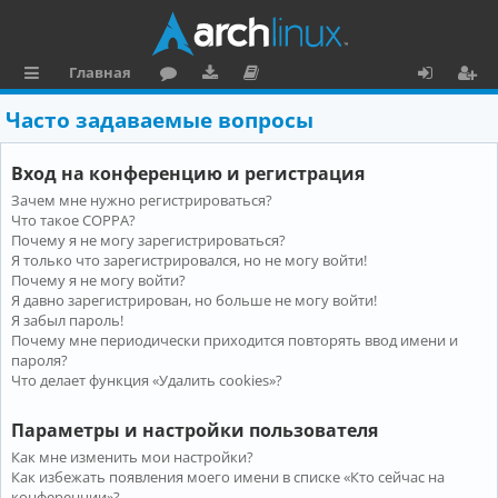
Главная
с
о
аг
о
х
ег
Часто задаваемые вопросы
ы
ру
ру
ку
о
и
Вход на конференцию и регистрация
л
м
зк
м
д
ст
Зачем мне нужно регистрироваться?
к
и
е
р
Что такое COPPA?
и
н
а
Почему я не могу зарегистрироваться?
Я только что зарегистрировался, но не могу войти!
та
ц
Почему я не могу войти?
Я давно зарегистрирован, но больше не могу войти!
ц
и
Я забыл пароль!
и
я
Почему мне периодически приходится повторять ввод имени и
пароля?
я
Что делает функция «Удалить cookies»?
Параметры и настройки пользователя
Как мне изменить мои настройки?
Как избежать появления моего имени в списке «Кто сейчас на
конференции»?