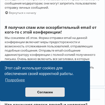
сообщения модераторам; они могут запретить пользователю
отправку личных сообщений.
Вернуться к началу
Я получил спам или оскорбительный email от
кого-то с этой конференции!
Мы сожалеем об этом. Форма отправки email на данной
конференции включает меры предосторожности и
возможность отслеживания пользователей, отправляющих
подобные сообщения. Отправьте email-сообщение
администратору конференции с полной копией полученного
письма. Очень важно включить все заголовки, в которых
содержится детальная информация об отправителе.
Администратор конференции сможет в этом случае принять
Этот сайт использует cookies для
меры.
обеспечения своей корректной работы.
Вернуться к началу
Подробнее
Согласен
Друзья и недруги
Что означают списки друзей и недругов?