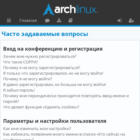
Главная
с
о
аг
о
х
ег
Часто задаваемые вопросы
ы
ру
ру
ку
о
и
Вход на конференцию и регистрация
л
м
зк
м
д
ст
Зачем мне нужно регистрироваться?
к
и
е
р
Что такое COPPA?
и
н
а
Почему я не могу зарегистрироваться?
Я только что зарегистрировался, но не могу войти!
та
ц
Почему я не могу войти?
Я давно зарегистрирован, но больше не могу войти!
ц
и
Я забыл пароль!
и
я
Почему мне периодически приходится повторять ввод имени и
пароля?
я
Что делает функция «Удалить cookies»?
Параметры и настройки пользователя
Как мне изменить мои настройки?
Как избежать появления моего имени в списке «Кто сейчас на
конференции»?