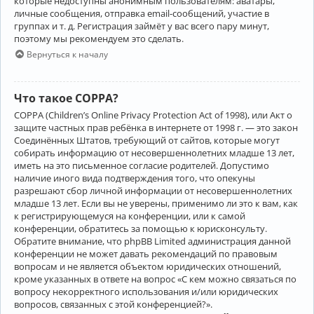
которые недоступны анонимным пользователям: аватары,
личные сообщения, отправка email-сообщений, участие в
группах и т. д. Регистрация займёт у вас всего пару минут,
поэтому мы рекомендуем это сделать.
Вернуться к началу
Что такое COPPA?
COPPA (Children’s Online Privacy Protection Act of 1998), или Акт о
защите частных прав ребёнка в интернете от 1998 г. — это закон
Соединённых Штатов, требующий от сайтов, которые могут
собирать информацию от несовершеннолетних младше 13 лет,
иметь на это письменное согласие родителей. Допустимо
наличие иного вида подтверждения того, что опекуны
разрешают сбор личной информации от несовершеннолетних
младше 13 лет. Если вы не уверены, применимо ли это к вам, как
к регистрирующемуся на конференции, или к самой
конференции, обратитесь за помощью к юрисконсульту.
Обратите внимание, что phpBB Limited администрация данной
конференции не может давать рекомендаций по правовым
вопросам и не является объектом юридических отношений,
кроме указанных в ответе на вопрос «С кем можно связаться по
вопросу некорректного использования и/или юридических
вопросов, связанных с этой конференцией?».