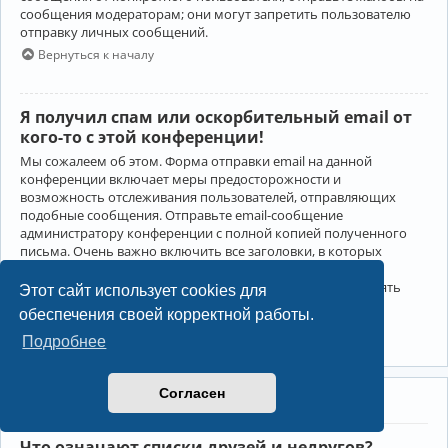
сообщения модераторам; они могут запретить пользователю
отправку личных сообщений.
Вернуться к началу
Я получил спам или оскорбительный email от
кого-то с этой конференции!
Мы сожалеем об этом. Форма отправки email на данной
конференции включает меры предосторожности и
возможность отслеживания пользователей, отправляющих
подобные сообщения. Отправьте email-сообщение
администратору конференции с полной копией полученного
письма. Очень важно включить все заголовки, в которых
содержится детальная информация об отправителе.
Администратор конференции сможет в этом случае принять
Этот сайт использует cookies для
меры.
обеспечения своей корректной работы.
Вернуться к началу
Подробнее
Согласен
Друзья и недруги
Что означают списки друзей и недругов?