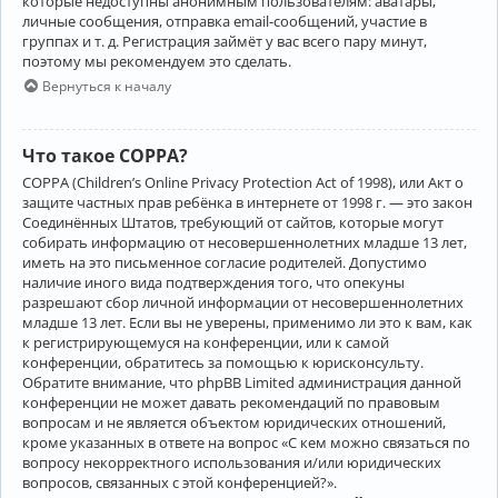
которые недоступны анонимным пользователям: аватары,
личные сообщения, отправка email-сообщений, участие в
группах и т. д. Регистрация займёт у вас всего пару минут,
поэтому мы рекомендуем это сделать.
Вернуться к началу
Что такое COPPA?
COPPA (Children’s Online Privacy Protection Act of 1998), или Акт о
защите частных прав ребёнка в интернете от 1998 г. — это закон
Соединённых Штатов, требующий от сайтов, которые могут
собирать информацию от несовершеннолетних младше 13 лет,
иметь на это письменное согласие родителей. Допустимо
наличие иного вида подтверждения того, что опекуны
разрешают сбор личной информации от несовершеннолетних
младше 13 лет. Если вы не уверены, применимо ли это к вам, как
к регистрирующемуся на конференции, или к самой
конференции, обратитесь за помощью к юрисконсульту.
Обратите внимание, что phpBB Limited администрация данной
конференции не может давать рекомендаций по правовым
вопросам и не является объектом юридических отношений,
кроме указанных в ответе на вопрос «С кем можно связаться по
вопросу некорректного использования и/или юридических
вопросов, связанных с этой конференцией?».