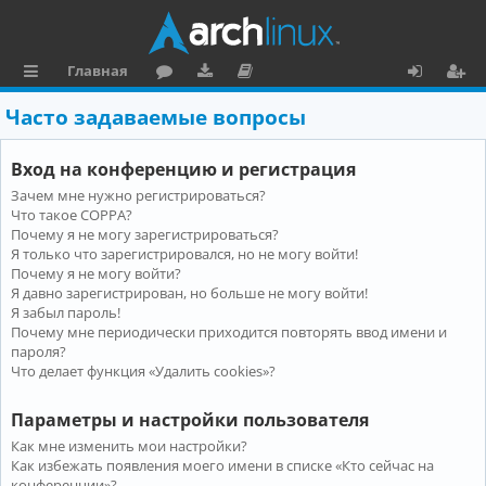
Главная
с
о
аг
о
х
ег
Часто задаваемые вопросы
ы
ру
ру
ку
о
и
Вход на конференцию и регистрация
л
м
зк
м
д
ст
Зачем мне нужно регистрироваться?
к
и
е
р
Что такое COPPA?
и
н
а
Почему я не могу зарегистрироваться?
Я только что зарегистрировался, но не могу войти!
та
ц
Почему я не могу войти?
Я давно зарегистрирован, но больше не могу войти!
ц
и
Я забыл пароль!
и
я
Почему мне периодически приходится повторять ввод имени и
пароля?
я
Что делает функция «Удалить cookies»?
Параметры и настройки пользователя
Как мне изменить мои настройки?
Как избежать появления моего имени в списке «Кто сейчас на
конференции»?