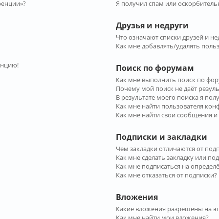
ренции»?
Я получил спам или оскорбительн
Друзья и недруги
Что означают списки друзей и не
Как мне добавлять/удалять польз
енцию!
Поиск по форумам
Как мне выполнить поиск по фо
Почему мой поиск не даёт резул
В результате моего поиска я пол
Как мне найти пользователя ко
Как мне найти свои сообщения и
Подписки и закладки
Чем закладки отличаются от под
Как мне сделать закладку или по
Как мне подписаться на опреде
Как мне отказаться от подписки?
Вложения
Какие вложения разрешены на э
Как мне найти мои вложения?