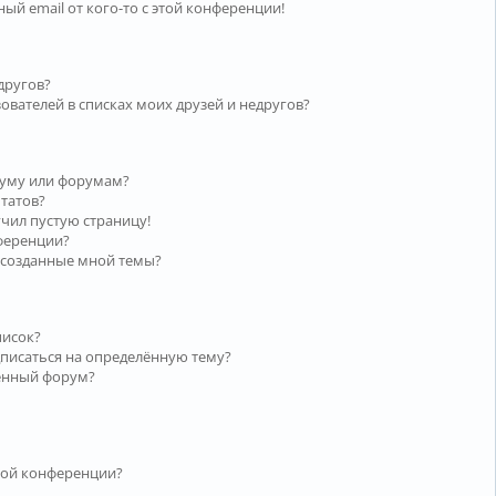
ый email от кого-то с этой конференции!
другов?
ователей в списках моих друзей и недругов?
руму или форумам?
ьтатов?
учил пустую страницу!
нференции?
 созданные мной темы?
писок?
дписаться на определённую тему?
лённый форум?
той конференции?