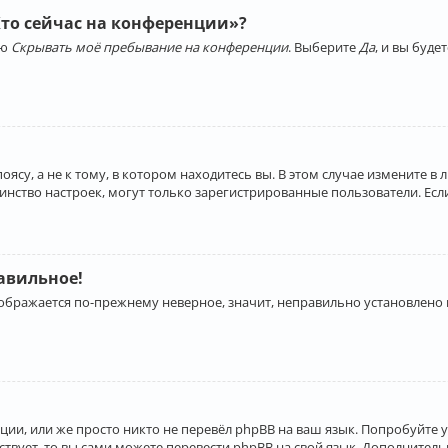
Кто сейчас на конференции»?
ию
Скрывать моё пребывание на конференции
. Выберите
Да
, и вы буд
су, а не к тому, в котором находитесь вы. В этом случае измените в 
льшинство настроек, могут только зарегистрированные пользователи. Ес
равильное!
отображается по-прежнему неверное, значит, неправильно установлено
ии, или же просто никто не перевёл phpBB на ваш язык. Попробуйте 
ествует, то вы сами можете перевести phpBB на свой язык. Дополнит