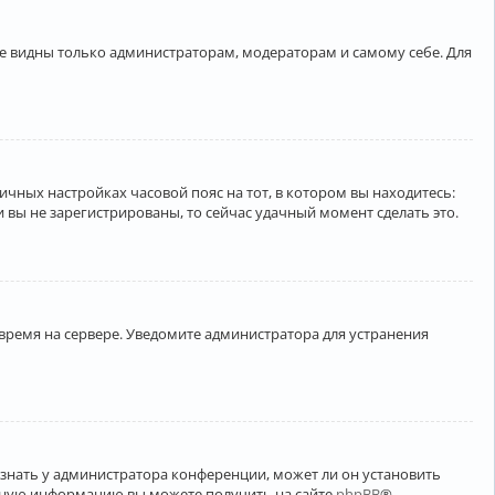
ете видны только администраторам, модераторам и самому себе. Для
личных настройках часовой пояс на тот, в котором вы находитесь:
ли вы не зарегистрированы, то сейчас удачный момент сделать это.
 время на сервере. Уведомите администратора для устранения
узнать у администратора конференции, может ли он установить
ельную информацию вы можете получить на сайте
phpBB
®.