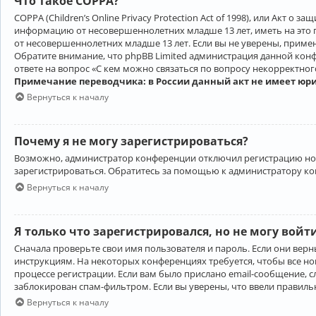
Что такое COPPA?
COPPA (Children’s Online Privacy Protection Act of 1998), или Акт 
информацию от несовершеннолетних младше 13 лет, иметь на это 
от несовершеннолетних младше 13 лет. Если вы не уверены, приме
Обратите внимание, что phpBB Limited администрация данной кон
ответе на вопрос «С кем можно связаться по вопросу некорректно
Примечание переводчика: в России данный акт не имеет юр
Вернуться к началу
Почему я не могу зарегистрироваться?
Возможно, администратор конференции отключил регистрацию новы
зарегистрироваться. Обратитесь за помощью к администратору к
Вернуться к началу
Я только что зарегистрировался, но не могу войт
Сначала проверьте свои имя пользователя и пароль. Если они верн
инструкциям. На некоторых конференциях требуется, чтобы все н
процессе регистрации. Если вам было прислано email-сообщение, с
заблокирован спам-фильтром. Если вы уверены, что ввели правильн
Вернуться к началу