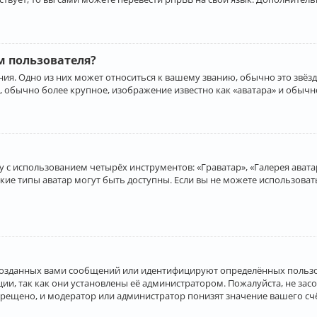
 пользователя?
ия. Одно из них может относиться к вашему званию, обычно это звёзд
, обычно более крупное, изображение известно как «аватара» и обычн
 с использованием четырёх инструментов: «Граватар», «Галерея аватар
акие типы аватар могут быть доступны. Если вы не можете использова
созданных вами сообщений или идентифицируют определённых пользо
и, так как они установлены её администратором. Пожалуйста, не за
прещено, и модератор или администратор понизят значение вашего с