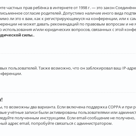
о защите частных прав ребёнка в интернете от 1998 г. — это закон Соеди
письменное согласие родителей. Допустимо наличие иного вида подт
нимо ли это к вам, как к регистрирующемуся на конференции, или к с
ференции не может давать рекомендаций по правовым вопросам и не 
го использования и/или юридических вопросов, связанных с этой конф
идической силы.
.
х пользователей. Также возможно, что он заблокировал ваш IP-адрес
онференции.
и!
ы, то возможны два варианта. Если включена поддержка COPPA и при р
овые учётные записи были активированы пользователями или админист
ледуйте полученным инструкциям. Если email-сообщение не получено, 
ый адрес email, попробуйте связаться с администратором.