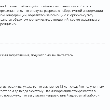
нённых Штатов, требующий от сайтов, которые могут собирать
верждения того, что опекуны разрешают сбор личной информации
амой конференции, обратитесь за помощью к юрисконсульту.
является объектом юридических отношений, кроме указанных в
еренцией?».
 или запретил имя, под которым вы пытаетесь
егистрации вы указали, что вам менее 13 лет, следуйте полученным
ратором до входа в систему. Эта информация отображается в
то возможно, что вы указали неправильный адрес email либо он