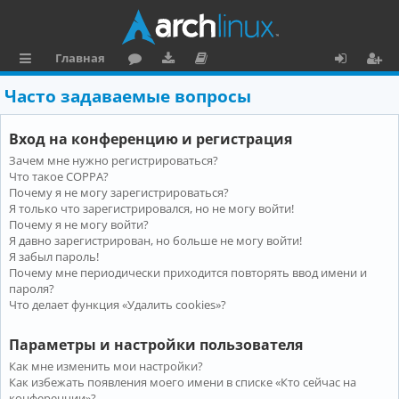
Главная
с
о
аг
о
х
ег
Часто задаваемые вопросы
ы
ру
ру
ку
о
и
Вход на конференцию и регистрация
л
м
зк
м
д
ст
Зачем мне нужно регистрироваться?
к
и
е
р
Что такое COPPA?
и
н
а
Почему я не могу зарегистрироваться?
Я только что зарегистрировался, но не могу войти!
та
ц
Почему я не могу войти?
Я давно зарегистрирован, но больше не могу войти!
ц
и
Я забыл пароль!
и
я
Почему мне периодически приходится повторять ввод имени и
пароля?
я
Что делает функция «Удалить cookies»?
Параметры и настройки пользователя
Как мне изменить мои настройки?
Как избежать появления моего имени в списке «Кто сейчас на
конференции»?