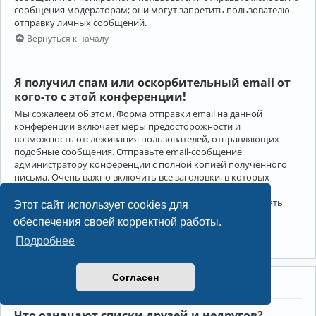
сообщения модераторам; они могут запретить пользователю
отправку личных сообщений.
Вернуться к началу
Я получил спам или оскорбительный email от
кого-то с этой конференции!
Мы сожалеем об этом. Форма отправки email на данной
конференции включает меры предосторожности и
возможность отслеживания пользователей, отправляющих
подобные сообщения. Отправьте email-сообщение
администратору конференции с полной копией полученного
письма. Очень важно включить все заголовки, в которых
содержится детальная информация об отправителе.
Администратор конференции сможет в этом случае принять
Этот сайт использует cookies для
меры.
обеспечения своей корректной работы.
Вернуться к началу
Подробнее
Согласен
Друзья и недруги
Что означают списки друзей и недругов?