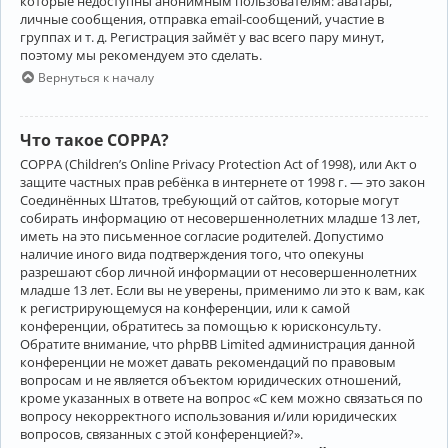
которые недоступны анонимным пользователям: аватары,
личные сообщения, отправка email-сообщений, участие в
группах и т. д. Регистрация займёт у вас всего пару минут,
поэтому мы рекомендуем это сделать.
Вернуться к началу
Что такое COPPA?
COPPA (Children’s Online Privacy Protection Act of 1998), или Акт о
защите частных прав ребёнка в интернете от 1998 г. — это закон
Соединённых Штатов, требующий от сайтов, которые могут
собирать информацию от несовершеннолетних младше 13 лет,
иметь на это письменное согласие родителей. Допустимо
наличие иного вида подтверждения того, что опекуны
разрешают сбор личной информации от несовершеннолетних
младше 13 лет. Если вы не уверены, применимо ли это к вам, как
к регистрирующемуся на конференции, или к самой
конференции, обратитесь за помощью к юрисконсульту.
Обратите внимание, что phpBB Limited администрация данной
конференции не может давать рекомендаций по правовым
вопросам и не является объектом юридических отношений,
кроме указанных в ответе на вопрос «С кем можно связаться по
вопросу некорректного использования и/или юридических
вопросов, связанных с этой конференцией?».