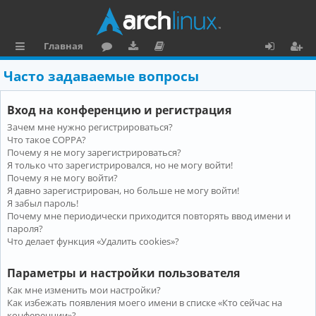
Главная
с
о
аг
о
х
ег
Часто задаваемые вопросы
ы
ру
ру
ку
о
и
Вход на конференцию и регистрация
л
м
зк
м
д
ст
Зачем мне нужно регистрироваться?
к
и
е
р
Что такое COPPA?
и
н
а
Почему я не могу зарегистрироваться?
Я только что зарегистрировался, но не могу войти!
та
ц
Почему я не могу войти?
Я давно зарегистрирован, но больше не могу войти!
ц
и
Я забыл пароль!
и
я
Почему мне периодически приходится повторять ввод имени и
пароля?
я
Что делает функция «Удалить cookies»?
Параметры и настройки пользователя
Как мне изменить мои настройки?
Как избежать появления моего имени в списке «Кто сейчас на
конференции»?