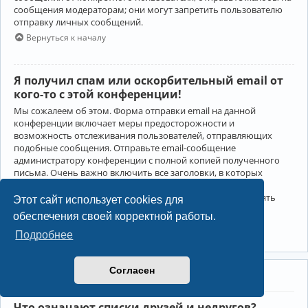
сообщения модераторам; они могут запретить пользователю
отправку личных сообщений.
Вернуться к началу
Я получил спам или оскорбительный email от
кого-то с этой конференции!
Мы сожалеем об этом. Форма отправки email на данной
конференции включает меры предосторожности и
возможность отслеживания пользователей, отправляющих
подобные сообщения. Отправьте email-сообщение
администратору конференции с полной копией полученного
письма. Очень важно включить все заголовки, в которых
содержится детальная информация об отправителе.
Администратор конференции сможет в этом случае принять
Этот сайт использует cookies для
меры.
обеспечения своей корректной работы.
Вернуться к началу
Подробнее
Согласен
Друзья и недруги
Что означают списки друзей и недругов?