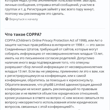
которые недоступны анонимным пользователям: аватары,
личные сообщения, отправка email-сообщений, участие в
группах и т. д. Регистрация займёт у вас всего пару минут,
поэтому мы рекомендуем это сделать.
Вернуться к началу
Что такое COPPA?
COPPA (Children’s Online Privacy Protection Act of 1998), или Акт о
защите частных прав ребёнка в интернете от 1998 г. — это закон
Соединённых Штатов, требующий от сайтов, которые могут
собирать информацию от несовершеннолетних младше 13 лет,
иметь на это письменное согласие родителей. Допустимо
наличие иного вида подтверждения того, что опекуны
разрешают сбор личной информации от несовершеннолетних
младше 13 лет. Если вы не уверены, применимо ли это к вам, как
к регистрирующемуся на конференции, или к самой
конференции, обратитесь за помощью к юрисконсульту.
Обратите внимание, что phpBB Limited администрация данной
конференции не может давать рекомендаций по правовым
вопросам и не является объектом юридических отношений,
кроме указанных в ответе на вопрос «С кем можно связаться по
вопросу некорректного использования и/или юридических
вопросов, связанных с этой конференцией?».