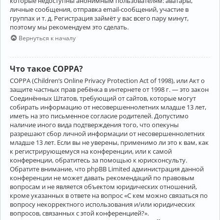
которые недоступны анонимным пользователям: аватары,
личные сообщения, отправка email-сообщений, участие в
группах и т. д. Регистрация займёт у вас всего пару минут,
поэтому мы рекомендуем это сделать.
Вернуться к началу
Что такое COPPA?
COPPA (Children’s Online Privacy Protection Act of 1998), или Акт о
защите частных прав ребёнка в интернете от 1998 г. — это закон
Соединённых Штатов, требующий от сайтов, которые могут
собирать информацию от несовершеннолетних младше 13 лет,
иметь на это письменное согласие родителей. Допустимо
наличие иного вида подтверждения того, что опекуны
разрешают сбор личной информации от несовершеннолетних
младше 13 лет. Если вы не уверены, применимо ли это к вам, как
к регистрирующемуся на конференции, или к самой
конференции, обратитесь за помощью к юрисконсульту.
Обратите внимание, что phpBB Limited администрация данной
конференции не может давать рекомендаций по правовым
вопросам и не является объектом юридических отношений,
кроме указанных в ответе на вопрос «С кем можно связаться по
вопросу некорректного использования и/или юридических
вопросов, связанных с этой конференцией?».