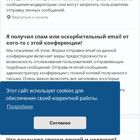
сообщения модераторам; они могут запретить пользователю
отправку личных сообщений.
Вернуться к началу
Я получил спам или оскорбительный email от
кого-то с этой конференции!
Мы сожалеем об этом. Форма отправки email на данной
конференции включает меры предосторожности и
возможность отслеживания пользователей, отправляющих
подобные сообщения. Отправьте email-сообщение
администратору конференции с полной копией полученного
письма. Очень важно включить все заголовки, в которых
содержится детальная информация об отправителе.
Администратор конференции сможет в этом случае принять
Этот сайт использует cookies для
меры.
обеспечения своей корректной работы.
Вернуться к началу
Подробнее
Согласен
Друзья и недруги
Что означают списки друзей и недругов?