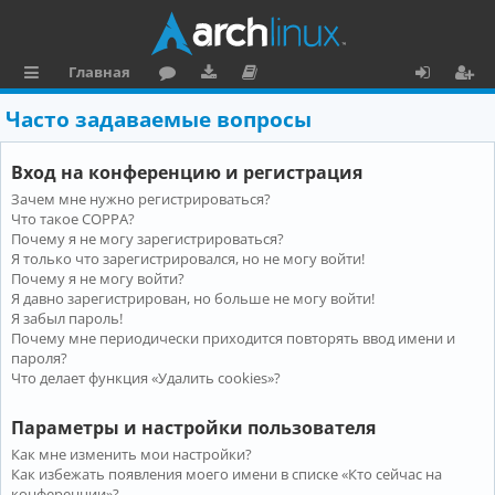
Главная
с
о
аг
о
х
ег
Часто задаваемые вопросы
ы
ру
ру
ку
о
и
Вход на конференцию и регистрация
л
м
зк
м
д
ст
Зачем мне нужно регистрироваться?
к
и
е
р
Что такое COPPA?
и
н
а
Почему я не могу зарегистрироваться?
Я только что зарегистрировался, но не могу войти!
та
ц
Почему я не могу войти?
Я давно зарегистрирован, но больше не могу войти!
ц
и
Я забыл пароль!
и
я
Почему мне периодически приходится повторять ввод имени и
пароля?
я
Что делает функция «Удалить cookies»?
Параметры и настройки пользователя
Как мне изменить мои настройки?
Как избежать появления моего имени в списке «Кто сейчас на
конференции»?