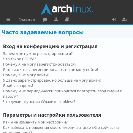
Главная
с
о
аг
о
х
ег
Часто задаваемые вопросы
ы
ру
ру
ку
о
и
Вход на конференцию и регистрация
л
м
зк
м
д
ст
Зачем мне нужно регистрироваться?
к
и
е
р
Что такое COPPA?
и
н
а
Почему я не могу зарегистрироваться?
Я только что зарегистрировался, но не могу войти!
та
ц
Почему я не могу войти?
Я давно зарегистрирован, но больше не могу войти!
ц
и
Я забыл пароль!
и
я
Почему мне периодически приходится повторять ввод имени и
пароля?
я
Что делает функция «Удалить cookies»?
Параметры и настройки пользователя
Как мне изменить мои настройки?
Как избежать появления моего имени в списке «Кто сейчас на
конференции»?