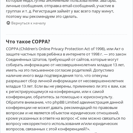
которые недоступны анонимным пользователям: аватары,
личные сообщения, отправка email-сообщений, участие в
группах и т. д. Регистрация займёт у вас всего пару минут,
поэтому мы рекомендуем это сделать.
Вернуться к началу
Что такое COPPA?
COPPA (Children’s Online Privacy Protection Act of 1998), или Акт о
защите частных прав ребёнка в интернете от 1998 г. — это закон
Соединённых Штатов, требующий от сайтов, которые могут
собирать информацию от несовершеннолетних младше 13 лет,
иметь на это письменное согласие родителей. Допустимо
наличие иного вида подтверждения того, что опекуны
разрешают сбор личной информации от несовершеннолетних
младше 13 лет. Если вы не уверены, применимо ли это к вам, как
к регистрирующемуся на конференции, или к самой
конференции, обратитесь за помощью к юрисконсульту.
Обратите внимание, что phpBB Limited администрация данной
конференции не может давать рекомендаций по правовым
вопросам и не является объектом юридических отношений,
кроме указанных в ответе на вопрос «С кем можно связаться по
вопросу некорректного использования и/или юридических
вопросов, связанных с этой конференцией?».