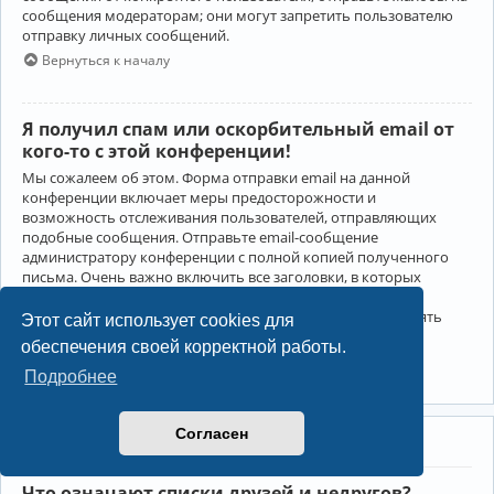
сообщения модераторам; они могут запретить пользователю
отправку личных сообщений.
Вернуться к началу
Я получил спам или оскорбительный email от
кого-то с этой конференции!
Мы сожалеем об этом. Форма отправки email на данной
конференции включает меры предосторожности и
возможность отслеживания пользователей, отправляющих
подобные сообщения. Отправьте email-сообщение
администратору конференции с полной копией полученного
письма. Очень важно включить все заголовки, в которых
содержится детальная информация об отправителе.
Администратор конференции сможет в этом случае принять
Этот сайт использует cookies для
меры.
обеспечения своей корректной работы.
Вернуться к началу
Подробнее
Согласен
Друзья и недруги
Что означают списки друзей и недругов?