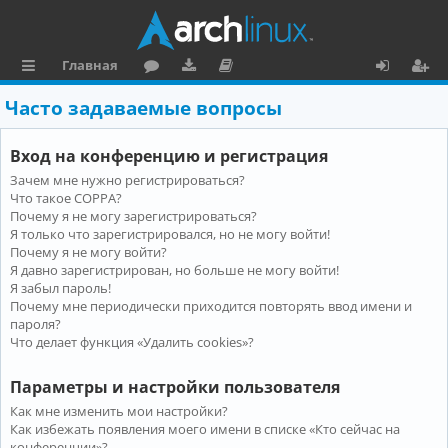
Главная
с
о
аг
о
х
ег
Часто задаваемые вопросы
ы
ру
ру
ку
о
и
Вход на конференцию и регистрация
л
м
зк
м
д
ст
Зачем мне нужно регистрироваться?
к
и
е
р
Что такое COPPA?
и
н
а
Почему я не могу зарегистрироваться?
Я только что зарегистрировался, но не могу войти!
та
ц
Почему я не могу войти?
Я давно зарегистрирован, но больше не могу войти!
ц
и
Я забыл пароль!
и
я
Почему мне периодически приходится повторять ввод имени и
пароля?
я
Что делает функция «Удалить cookies»?
Параметры и настройки пользователя
Как мне изменить мои настройки?
Как избежать появления моего имени в списке «Кто сейчас на
конференции»?