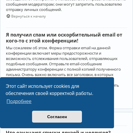
сообщения модераторам; они могут запретить пользователю
отправку личных сообщений.
Вернуться к началу
Я получил спам или оскорбительный email от
кого-то с этой конференции!
Мы сожалеем об этом. Форма отправки email на данной
конференции включает меры предосторожности и
возможность отслеживания пользователей, отправляющих
подобные сообщения. Отправьте email-сообщение
администратору конференции с полной копией полученного
письма. Очень важно включить все заголовки, в которых
содержится детальная информация об отправителе.
Администратор конференции сможет в этом случае принять
Этот сайт использует cookies для
меры.
обеспечения своей корректной работы.
Вернуться к началу
Подробнее
Согласен
Друзья и недруги
Что означают списки друзей и недругов?