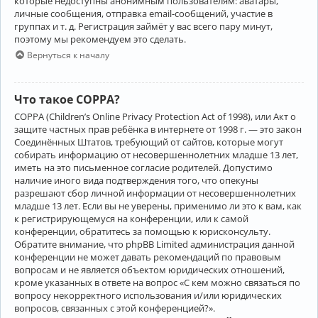
которые недоступны анонимным пользователям: аватары,
личные сообщения, отправка email-сообщений, участие в
группах и т. д. Регистрация займёт у вас всего пару минут,
поэтому мы рекомендуем это сделать.
Вернуться к началу
Что такое COPPA?
COPPA (Children’s Online Privacy Protection Act of 1998), или Акт о
защите частных прав ребёнка в интернете от 1998 г. — это закон
Соединённых Штатов, требующий от сайтов, которые могут
собирать информацию от несовершеннолетних младше 13 лет,
иметь на это письменное согласие родителей. Допустимо
наличие иного вида подтверждения того, что опекуны
разрешают сбор личной информации от несовершеннолетних
младше 13 лет. Если вы не уверены, применимо ли это к вам, как
к регистрирующемуся на конференции, или к самой
конференции, обратитесь за помощью к юрисконсульту.
Обратите внимание, что phpBB Limited администрация данной
конференции не может давать рекомендаций по правовым
вопросам и не является объектом юридических отношений,
кроме указанных в ответе на вопрос «С кем можно связаться по
вопросу некорректного использования и/или юридических
вопросов, связанных с этой конференцией?».