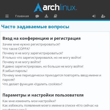
Главная
с
о
аг
о
х
ег
Часто задаваемые вопросы
ы
ру
ру
ку
о
и
Вход на конференцию и регистрация
л
м
зк
м
д
ст
Зачем мне нужно регистрироваться?
к
и
е
р
Что такое COPPA?
и
н
а
Почему я не могу зарегистрироваться?
Я только что зарегистрировался, но не могу войти!
та
ц
Почему я не могу войти?
Я давно зарегистрирован, но больше не могу войти!
ц
и
Я забыл пароль!
и
я
Почему мне периодически приходится повторять ввод имени и
пароля?
я
Что делает функция «Удалить cookies»?
Параметры и настройки пользователя
Как мне изменить мои настройки?
Как избежать появления моего имени в списке «Кто сейчас на
конференции»?