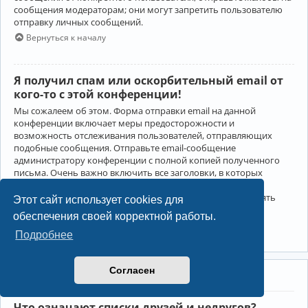
сообщения модераторам; они могут запретить пользователю
отправку личных сообщений.
Вернуться к началу
Я получил спам или оскорбительный email от
кого-то с этой конференции!
Мы сожалеем об этом. Форма отправки email на данной
конференции включает меры предосторожности и
возможность отслеживания пользователей, отправляющих
подобные сообщения. Отправьте email-сообщение
администратору конференции с полной копией полученного
письма. Очень важно включить все заголовки, в которых
содержится детальная информация об отправителе.
Администратор конференции сможет в этом случае принять
Этот сайт использует cookies для
меры.
обеспечения своей корректной работы.
Вернуться к началу
Подробнее
Согласен
Друзья и недруги
Что означают списки друзей и недругов?