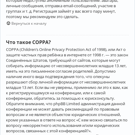
которые недоступны анонимным пользователям: аватары,
личные сообщения, отправка email-сообщений, участие в
группах и т. д. Регистрация займёт у вас всего пару минут,
поэтому мы рекомендуем это сделать.
Вернуться к началу
Что такое COPPA?
COPPA (Children’s Online Privacy Protection Act of 1998), или Акт о
защите частных прав ребёнка в интернете от 1998 г. — это закон
Соединённых Штатов, требующий от сайтов, которые могут
собирать информацию от несовершеннолетних младше 13 лет,
иметь на это письменное согласие родителей. Допустимо
наличие иного вида подтверждения того, что опекуны
разрешают сбор личной информации от несовершеннолетних
младше 13 лет. Если вы не уверены, применимо ли это к вам, как
к регистрирующемуся на конференции, или к самой
конференции, обратитесь за помощью к юрисконсульту.
Обратите внимание, что phpBB Limited администрация данной
конференции не может давать рекомендаций по правовым
вопросам и не является объектом юридических отношений,
кроме указанных в ответе на вопрос «С кем можно связаться по
вопросу некорректного использования и/или юридических
вопросов, связанных с этой конференцией?».