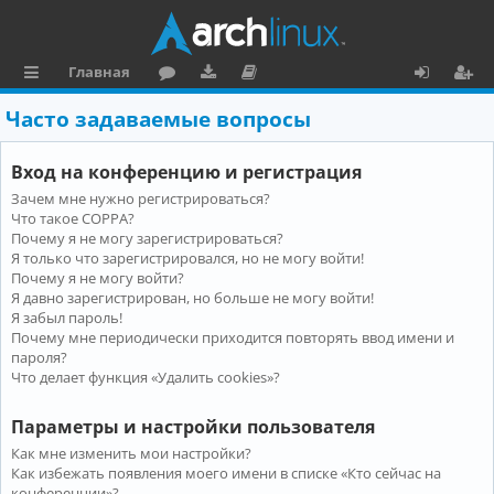
Главная
с
о
аг
о
х
ег
Часто задаваемые вопросы
ы
ру
ру
ку
о
и
Вход на конференцию и регистрация
л
м
зк
м
д
ст
Зачем мне нужно регистрироваться?
к
и
е
р
Что такое COPPA?
и
н
а
Почему я не могу зарегистрироваться?
Я только что зарегистрировался, но не могу войти!
та
ц
Почему я не могу войти?
Я давно зарегистрирован, но больше не могу войти!
ц
и
Я забыл пароль!
и
я
Почему мне периодически приходится повторять ввод имени и
пароля?
я
Что делает функция «Удалить cookies»?
Параметры и настройки пользователя
Как мне изменить мои настройки?
Как избежать появления моего имени в списке «Кто сейчас на
конференции»?