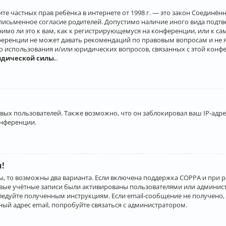
о защите частных прав ребёнка в интернете от 1998 г. — это закон Соеди
письменное согласие родителей. Допустимо наличие иного вида подт
нимо ли это к вам, как к регистрирующемуся на конференции, или к с
ференции не может давать рекомендаций по правовым вопросам и не 
го использования и/или юридических вопросов, связанных с этой конф
идической силы.
.
х пользователей. Также возможно, что он заблокировал ваш IP-адрес
онференции.
и!
ы, то возможны два варианта. Если включена поддержка COPPA и при р
овые учётные записи были активированы пользователями или админист
ледуйте полученным инструкциям. Если email-сообщение не получено, 
ый адрес email, попробуйте связаться с администратором.