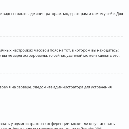
ете видны только администраторам, модераторам и самому себе. Для
личных настройках часовой пояс на тот, в котором вы находитесь:
ли вы не зарегистрированы, то сейчас удачный момент сделать это.
 время на сервере. Уведомите администратора для устранения
узнать у администратора конференции, может ли он установить
ельную информацию вы можете получить на сайте
phpBB
®.