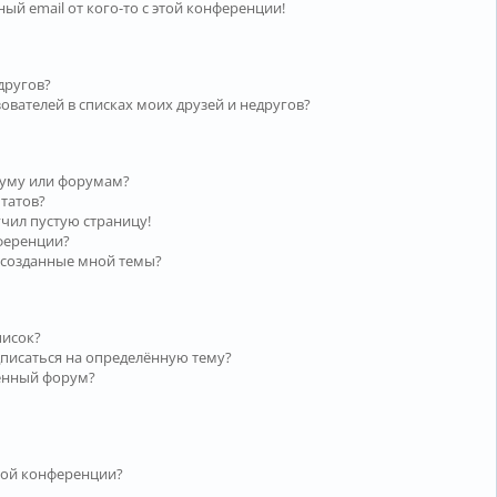
ый email от кого-то с этой конференции!
другов?
ователей в списках моих друзей и недругов?
руму или форумам?
ьтатов?
учил пустую страницу!
нференции?
 созданные мной темы?
писок?
дписаться на определённую тему?
лённый форум?
той конференции?