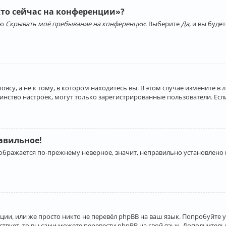
Кто сейчас на конференции»?
ию
Скрывать моё пребывание на конференции
. Выберите
Да
, и вы буд
су, а не к тому, в котором находитесь вы. В этом случае измените в 
льшинство настроек, могут только зарегистрированные пользователи. Ес
равильное!
отображается по-прежнему неверное, значит, неправильно установлено
ии, или же просто никто не перевёл phpBB на ваш язык. Попробуйте 
ествует, то вы сами можете перевести phpBB на свой язык. Дополнит