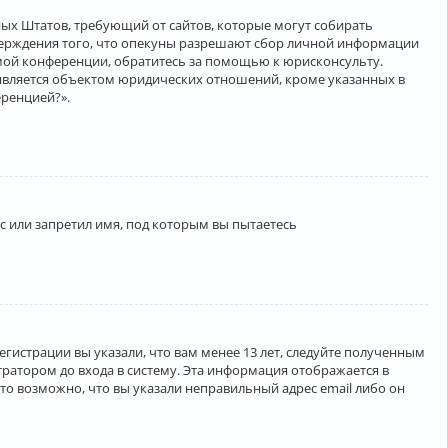
нённых Штатов, требующий от сайтов, которые могут собирать
верждения того, что опекуны разрешают сбор личной информации
амой конференции, обратитесь за помощью к юрисконсульту.
является объектом юридических отношений, кроме указанных в
еренцией?».
 или запретил имя, под которым вы пытаетесь
егистрации вы указали, что вам менее 13 лет, следуйте полученным
ратором до входа в систему. Эта информация отображается в
то возможно, что вы указали неправильный адрес email либо он