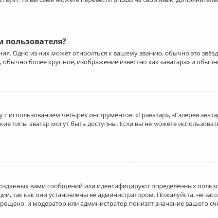
 пользователя?
ия. Одно из них может относиться к вашему званию, обычно это звёзд
, обычно более крупное, изображение известно как «аватара» и обычн
 с использованием четырёх инструментов: «Граватар», «Галерея аватар
акие типы аватар могут быть доступны. Если вы не можете использова
созданных вами сообщений или идентифицируют определённых пользо
и, так как они установлены её администратором. Пожалуйста, не за
прещено, и модератор или администратор понизят значение вашего с