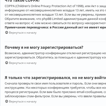
Что такое COPPA?
COPPA (Children’s Online Privacy Protection Act of 1998), или Акт 
информацию от несовершеннолетних младше 13 лет, иметь на это 
от несовершеннолетних младше 13 лет. Если вы не уверены, приме
Обратите внимание, что phpBB Limited администрация данной кон
ответе на вопрос «С кем можно связаться по вопросу некорректно
Примечание переводчика: в России данный акт не имеет юр
Вернуться к началу
Почему я не могу зарегистрироваться?
Возможно, администратор конференции отключил регистрацию новы
зарегистрироваться. Обратитесь за помощью к администратору к
Вернуться к началу
Я только что зарегистрировался, но не могу войт
Сначала проверьте свои имя пользователя и пароль. Если они верн
инструкциям. На некоторых конференциях требуется, чтобы все н
процессе регистрации. Если вам было прислано email-сообщение, с
заблокирован спам-фильтром. Если вы уверены, что ввели правильн
Вернуться к началу