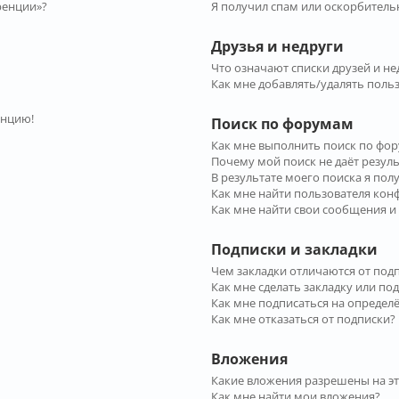
ренции»?
Я получил спам или оскорбительн
Друзья и недруги
Что означают списки друзей и не
Как мне добавлять/удалять польз
енцию!
Поиск по форумам
Как мне выполнить поиск по фо
Почему мой поиск не даёт резул
В результате моего поиска я пол
Как мне найти пользователя ко
Как мне найти свои сообщения и
Подписки и закладки
Чем закладки отличаются от под
Как мне сделать закладку или по
Как мне подписаться на опреде
Как мне отказаться от подписки?
Вложения
Какие вложения разрешены на э
Как мне найти мои вложения?