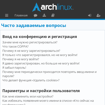
Главная
с
о
аг
о
х
ег
Часто задаваемые вопросы
ы
ру
ру
ку
о
и
Вход на конференцию и регистрация
л
м
зк
м
д
ст
Зачем мне нужно регистрироваться?
к
и
е
р
Что такое COPPA?
и
н
а
Почему я не могу зарегистрироваться?
Я только что зарегистрировался, но не могу войти!
та
ц
Почему я не могу войти?
Я давно зарегистрирован, но больше не могу войти!
ц
и
Я забыл пароль!
и
я
Почему мне периодически приходится повторять ввод имени и
пароля?
я
Что делает функция «Удалить cookies»?
Параметры и настройки пользователя
Как мне изменить мои настройки?
Как избежать появления моего имени в списке «Кто сейчас на
конференции»?