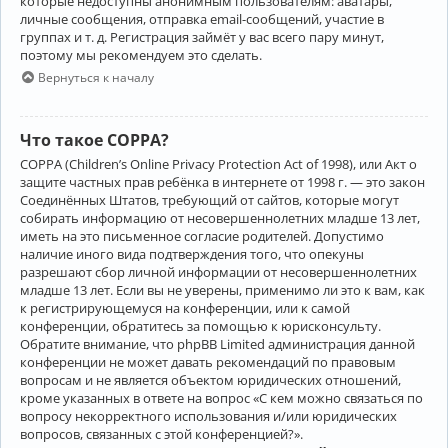
которые недоступны анонимным пользователям: аватары,
личные сообщения, отправка email-сообщений, участие в
группах и т. д. Регистрация займёт у вас всего пару минут,
поэтому мы рекомендуем это сделать.
Вернуться к началу
Что такое COPPA?
COPPA (Children’s Online Privacy Protection Act of 1998), или Акт о
защите частных прав ребёнка в интернете от 1998 г. — это закон
Соединённых Штатов, требующий от сайтов, которые могут
собирать информацию от несовершеннолетних младше 13 лет,
иметь на это письменное согласие родителей. Допустимо
наличие иного вида подтверждения того, что опекуны
разрешают сбор личной информации от несовершеннолетних
младше 13 лет. Если вы не уверены, применимо ли это к вам, как
к регистрирующемуся на конференции, или к самой
конференции, обратитесь за помощью к юрисконсульту.
Обратите внимание, что phpBB Limited администрация данной
конференции не может давать рекомендаций по правовым
вопросам и не является объектом юридических отношений,
кроме указанных в ответе на вопрос «С кем можно связаться по
вопросу некорректного использования и/или юридических
вопросов, связанных с этой конференцией?».