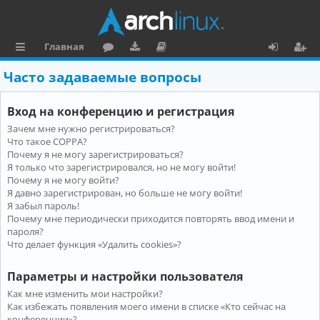
Главная
с
о
аг
о
х
ег
Часто задаваемые вопросы
ы
ру
ру
ку
о
и
Вход на конференцию и регистрация
л
м
зк
м
д
ст
Зачем мне нужно регистрироваться?
к
и
е
р
Что такое COPPA?
и
н
а
Почему я не могу зарегистрироваться?
Я только что зарегистрировался, но не могу войти!
та
ц
Почему я не могу войти?
Я давно зарегистрирован, но больше не могу войти!
ц
и
Я забыл пароль!
и
я
Почему мне периодически приходится повторять ввод имени и
пароля?
я
Что делает функция «Удалить cookies»?
Параметры и настройки пользователя
Как мне изменить мои настройки?
Как избежать появления моего имени в списке «Кто сейчас на
конференции»?