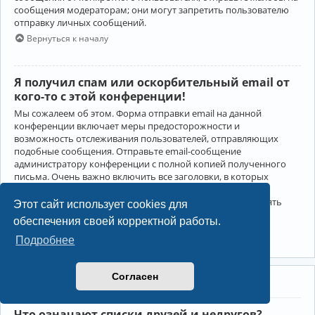
сообщения модераторам; они могут запретить пользователю
отправку личных сообщений.
Вернуться к началу
Я получил спам или оскорбительный email от
кого-то с этой конференции!
Мы сожалеем об этом. Форма отправки email на данной
конференции включает меры предосторожности и
возможность отслеживания пользователей, отправляющих
подобные сообщения. Отправьте email-сообщение
администратору конференции с полной копией полученного
письма. Очень важно включить все заголовки, в которых
содержится детальная информация об отправителе.
Администратор конференции сможет в этом случае принять
Этот сайт использует cookies для
меры.
обеспечения своей корректной работы.
Вернуться к началу
Подробнее
Согласен
Друзья и недруги
Что означают списки друзей и недругов?