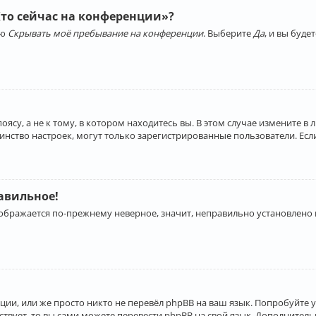
Кто сейчас на конференции»?
ию
Скрывать моё пребывание на конференции
. Выберите
Да
, и вы буд
су, а не к тому, в котором находитесь вы. В этом случае измените в 
льшинство настроек, могут только зарегистрированные пользователи. Ес
равильное!
отображается по-прежнему неверное, значит, неправильно установлено
ии, или же просто никто не перевёл phpBB на ваш язык. Попробуйте 
ествует, то вы сами можете перевести phpBB на свой язык. Дополнит