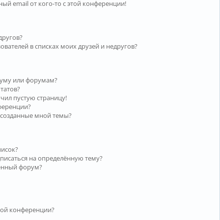
ый email от кого-то с этой конференции!
другов?
ователей в списках моих друзей и недругов?
руму или форумам?
ьтатов?
учил пустую страницу!
нференции?
 созданные мной темы?
писок?
дписаться на определённую тему?
лённый форум?
той конференции?