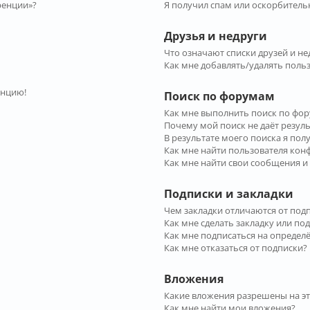
ренции»?
Я получил спам или оскорбительн
Друзья и недруги
Что означают списки друзей и не
Как мне добавлять/удалять польз
енцию!
Поиск по форумам
Как мне выполнить поиск по фо
Почему мой поиск не даёт резул
В результате моего поиска я пол
Как мне найти пользователя ко
Как мне найти свои сообщения и
Подписки и закладки
Чем закладки отличаются от под
Как мне сделать закладку или по
Как мне подписаться на опреде
Как мне отказаться от подписки?
Вложения
Какие вложения разрешены на э
Как мне найти мои вложения?