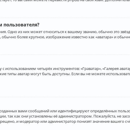
 пользователя?
ия. Одно из них может относиться к вашему званию, обычно это звёзд
, обычно более крупное, изображение известно как «аватара» и обычн
 с использованием четырёх инструментов: «Граватар», «Галерея аватар
акие типы аватар могут быть доступны. Если вы не можете использова
созданных вами сообщений или идентифицируют определённых пользо
и, так как они установлены её администратором. Пожалуйста, не за
прещено, и модератор или администратор понизят значение вашего с