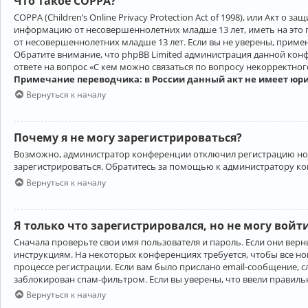
Что такое COPPA?
COPPA (Children’s Online Privacy Protection Act of 1998), или Акт 
информацию от несовершеннолетних младше 13 лет, иметь на это 
от несовершеннолетних младше 13 лет. Если вы не уверены, приме
Обратите внимание, что phpBB Limited администрация данной кон
ответе на вопрос «С кем можно связаться по вопросу некорректно
Примечание переводчика: в России данный акт не имеет юр
Вернуться к началу
Почему я не могу зарегистрироваться?
Возможно, администратор конференции отключил регистрацию новы
зарегистрироваться. Обратитесь за помощью к администратору к
Вернуться к началу
Я только что зарегистрировался, но не могу войт
Сначала проверьте свои имя пользователя и пароль. Если они верн
инструкциям. На некоторых конференциях требуется, чтобы все н
процессе регистрации. Если вам было прислано email-сообщение, с
заблокирован спам-фильтром. Если вы уверены, что ввели правильн
Вернуться к началу