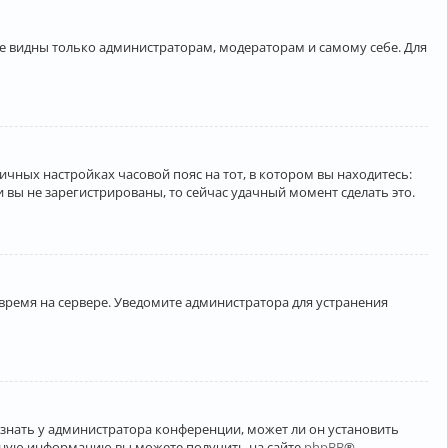
ете видны только администраторам, модераторам и самому себе. Для
личных настройках часовой пояс на тот, в котором вы находитесь:
ли вы не зарегистрированы, то сейчас удачный момент сделать это.
 время на сервере. Уведомите администратора для устранения
узнать у администратора конференции, может ли он установить
ельную информацию вы можете получить на сайте
phpBB
®.