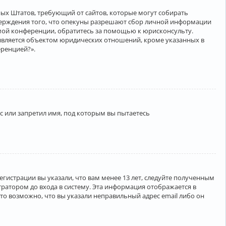
нённых Штатов, требующий от сайтов, которые могут собирать
верждения того, что опекуны разрешают сбор личной информации
амой конференции, обратитесь за помощью к юрисконсульту.
является объектом юридических отношений, кроме указанных в
еренцией?».
 или запретил имя, под которым вы пытаетесь
егистрации вы указали, что вам менее 13 лет, следуйте полученным
ратором до входа в систему. Эта информация отображается в
то возможно, что вы указали неправильный адрес email либо он