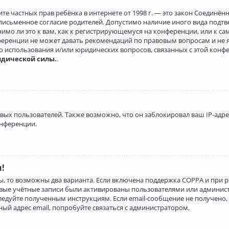
о защите частных прав ребёнка в интернете от 1998 г. — это закон Соеди
письменное согласие родителей. Допустимо наличие иного вида подт
нимо ли это к вам, как к регистрирующемуся на конференции, или к с
ференции не может давать рекомендаций по правовым вопросам и не 
го использования и/или юридических вопросов, связанных с этой конф
идической силы.
.
х пользователей. Также возможно, что он заблокировал ваш IP-адрес
онференции.
и!
ы, то возможны два варианта. Если включена поддержка COPPA и при р
овые учётные записи были активированы пользователями или админист
ледуйте полученным инструкциям. Если email-сообщение не получено, 
ый адрес email, попробуйте связаться с администратором.