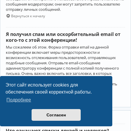
сообщения модераторам; они могут запретить пользователю
отправку личных сообщений.
Вернуться к началу
Я получил спам или оскорбительный email от
кого-то с этой конференции!
Мы сожалеем об этом. Форма отправки email на данной
конференции включает меры предосторожности и
возможность отслеживания пользователей, отправляющих
подобные сообщения. Отправьте email-сообщение
администратору конференции с полной копией полученного
письма. Очень важно включить все заголовки, в которых
содержится детальная информация об отправителе.
Администратор конференции сможет в этом случае принять
Этот сайт использует cookies для
меры.
обеспечения своей корректной работы.
Вернуться к началу
Подробнее
Согласен
Друзья и недруги
Что означают списки друзей и недругов?