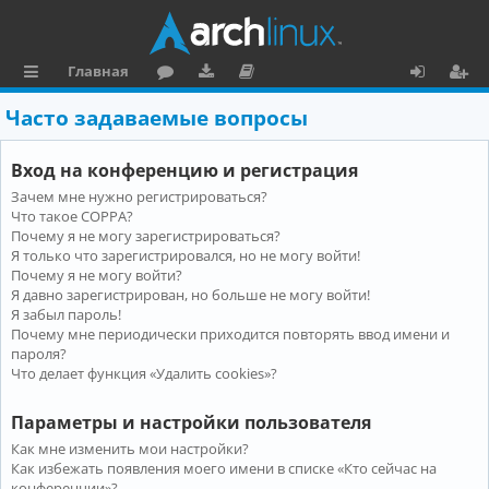
Главная
с
о
аг
о
х
ег
Часто задаваемые вопросы
ы
ру
ру
ку
о
и
Вход на конференцию и регистрация
л
м
зк
м
д
ст
Зачем мне нужно регистрироваться?
к
и
е
р
Что такое COPPA?
и
н
а
Почему я не могу зарегистрироваться?
Я только что зарегистрировался, но не могу войти!
та
ц
Почему я не могу войти?
Я давно зарегистрирован, но больше не могу войти!
ц
и
Я забыл пароль!
и
я
Почему мне периодически приходится повторять ввод имени и
пароля?
я
Что делает функция «Удалить cookies»?
Параметры и настройки пользователя
Как мне изменить мои настройки?
Как избежать появления моего имени в списке «Кто сейчас на
конференции»?