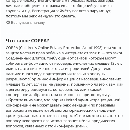
которые недоступны анонимным пользователям: аватары,
личные сообщения, отправка email-сообщений, участие в
группах и т. д. Регистрация займёт у вас всего пару минут,
поэтому мы рекомендуем это сделать.
Вернуться к началу
Что такое COPPA?
COPPA (Children’s Online Privacy Protection Act of 1998), или Акт о
защите частных прав ребёнка в интернете от 1998 г. — это закон
Соединённых Штатов, требующий от сайтов, которые могут
собирать информацию от несовершеннолетних младше 13 лет,
иметь на это письменное согласие родителей. Допустимо
наличие иного вида подтверждения того, что опекуны
разрешают сбор личной информации от несовершеннолетних
младше 13 лет. Если вы не уверены, применимо ли это к вам, как
к регистрирующемуся на конференции, или к самой
конференции, обратитесь за помощью к юрисконсульту.
Обратите внимание, что phpBB Limited администрация данной
конференции не может давать рекомендаций по правовым
вопросам и не является объектом юридических отношений,
кроме указанных в ответе на вопрос «С кем можно связаться по
вопросу некорректного использования и/или юридических
вопросов, связанных с этой конференцией?».