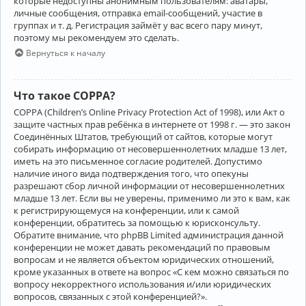
которые недоступны анонимным пользователям: аватары,
личные сообщения, отправка email-сообщений, участие в
группах и т. д. Регистрация займёт у вас всего пару минут,
поэтому мы рекомендуем это сделать.
Вернуться к началу
Что такое COPPA?
COPPA (Children’s Online Privacy Protection Act of 1998), или Акт о
защите частных прав ребёнка в интернете от 1998 г. — это закон
Соединённых Штатов, требующий от сайтов, которые могут
собирать информацию от несовершеннолетних младше 13 лет,
иметь на это письменное согласие родителей. Допустимо
наличие иного вида подтверждения того, что опекуны
разрешают сбор личной информации от несовершеннолетних
младше 13 лет. Если вы не уверены, применимо ли это к вам, как
к регистрирующемуся на конференции, или к самой
конференции, обратитесь за помощью к юрисконсульту.
Обратите внимание, что phpBB Limited администрация данной
конференции не может давать рекомендаций по правовым
вопросам и не является объектом юридических отношений,
кроме указанных в ответе на вопрос «С кем можно связаться по
вопросу некорректного использования и/или юридических
вопросов, связанных с этой конференцией?».