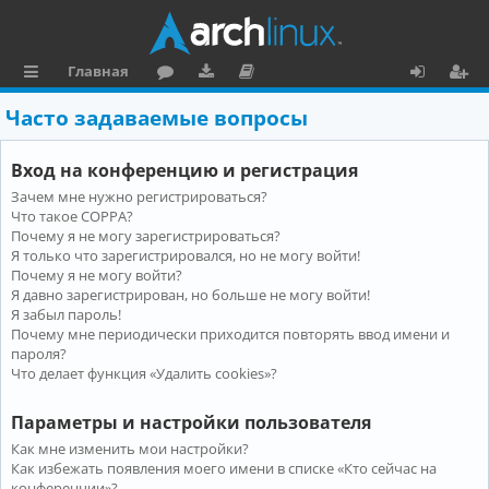
Главная
с
о
аг
о
х
ег
Часто задаваемые вопросы
ы
ру
ру
ку
о
и
Вход на конференцию и регистрация
л
м
зк
м
д
ст
Зачем мне нужно регистрироваться?
к
и
е
р
Что такое COPPA?
и
н
а
Почему я не могу зарегистрироваться?
Я только что зарегистрировался, но не могу войти!
та
ц
Почему я не могу войти?
Я давно зарегистрирован, но больше не могу войти!
ц
и
Я забыл пароль!
и
я
Почему мне периодически приходится повторять ввод имени и
пароля?
я
Что делает функция «Удалить cookies»?
Параметры и настройки пользователя
Как мне изменить мои настройки?
Как избежать появления моего имени в списке «Кто сейчас на
конференции»?