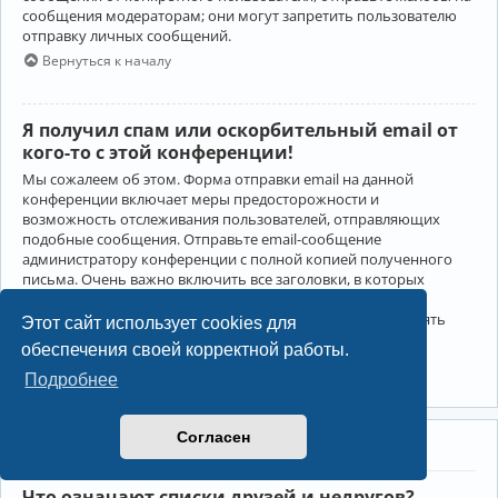
сообщения модераторам; они могут запретить пользователю
отправку личных сообщений.
Вернуться к началу
Я получил спам или оскорбительный email от
кого-то с этой конференции!
Мы сожалеем об этом. Форма отправки email на данной
конференции включает меры предосторожности и
возможность отслеживания пользователей, отправляющих
подобные сообщения. Отправьте email-сообщение
администратору конференции с полной копией полученного
письма. Очень важно включить все заголовки, в которых
содержится детальная информация об отправителе.
Администратор конференции сможет в этом случае принять
Этот сайт использует cookies для
меры.
обеспечения своей корректной работы.
Вернуться к началу
Подробнее
Согласен
Друзья и недруги
Что означают списки друзей и недругов?