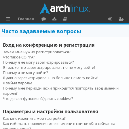
Главная
с
о
аг
о
х
ег
Часто задаваемые вопросы
ы
ру
ру
ку
о
и
Вход на конференцию и регистрация
л
м
зк
м
д
ст
Зачем мне нужно регистрироваться?
к
и
е
р
Что такое COPPA?
и
н
а
Почему я не могу зарегистрироваться?
Я только что зарегистрировался, но не могу войти!
та
ц
Почему я не могу войти?
Я давно зарегистрирован, но больше не могу войти!
ц
и
Я забыл пароль!
и
я
Почему мне периодически приходится повторять ввод имени и
пароля?
я
Что делает функция «Удалить cookies»?
Параметры и настройки пользователя
Как мне изменить мои настройки?
Как избежать появления моего имени в списке «Кто сейчас на
конференции»?