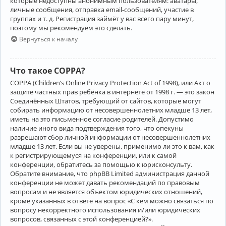
которые недоступны анонимным пользователям: аватары,
личные сообщения, отправка email-сообщений, участие в
группах и т. д. Регистрация займёт у вас всего пару минут,
поэтому мы рекомендуем это сделать.
Вернуться к началу
Что такое COPPA?
COPPA (Children’s Online Privacy Protection Act of 1998), или Акт о
защите частных прав ребёнка в интернете от 1998 г. — это закон
Соединённых Штатов, требующий от сайтов, которые могут
собирать информацию от несовершеннолетних младше 13 лет,
иметь на это письменное согласие родителей. Допустимо
наличие иного вида подтверждения того, что опекуны
разрешают сбор личной информации от несовершеннолетних
младше 13 лет. Если вы не уверены, применимо ли это к вам, как
к регистрирующемуся на конференции, или к самой
конференции, обратитесь за помощью к юрисконсульту.
Обратите внимание, что phpBB Limited администрация данной
конференции не может давать рекомендаций по правовым
вопросам и не является объектом юридических отношений,
кроме указанных в ответе на вопрос «С кем можно связаться по
вопросу некорректного использования и/или юридических
вопросов, связанных с этой конференцией?».