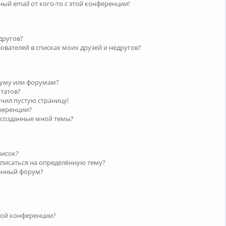
ый email от кого-то с этой конференции!
другов?
ователей в списках моих друзей и недругов?
руму или форумам?
ьтатов?
учил пустую страницу!
нференции?
 созданные мной темы?
писок?
дписаться на определённую тему?
лённый форум?
той конференции?