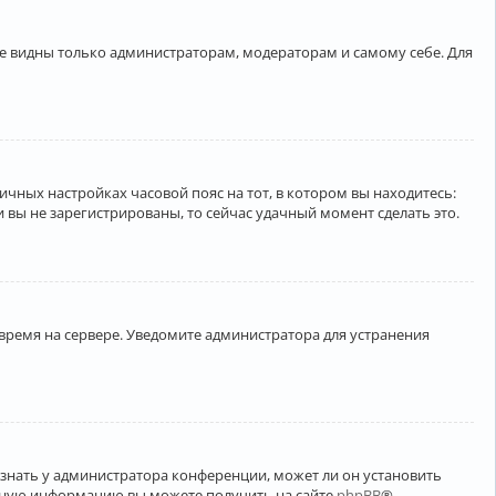
ете видны только администраторам, модераторам и самому себе. Для
личных настройках часовой пояс на тот, в котором вы находитесь:
ли вы не зарегистрированы, то сейчас удачный момент сделать это.
 время на сервере. Уведомите администратора для устранения
узнать у администратора конференции, может ли он установить
ельную информацию вы можете получить на сайте
phpBB
®.