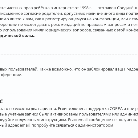
о защите частных прав ребёнка в интернете от 1998 г. — это закон Соеди
письменное согласие родителей. Допустимо наличие иного вида подт
нимо ли это к вам, как к регистрирующемуся на конференции, или к с
ференции не может давать рекомендаций по правовым вопросам и не 
го использования и/или юридических вопросов, связанных с этой конф
идической силы.
.
х пользователей. Также возможно, что он заблокировал ваш IP-адрес
онференции.
и!
ы, то возможны два варианта. Если включена поддержка COPPA и при р
овые учётные записи были активированы пользователями или админист
ледуйте полученным инструкциям. Если email-сообщение не получено, 
ый адрес email, попробуйте связаться с администратором.