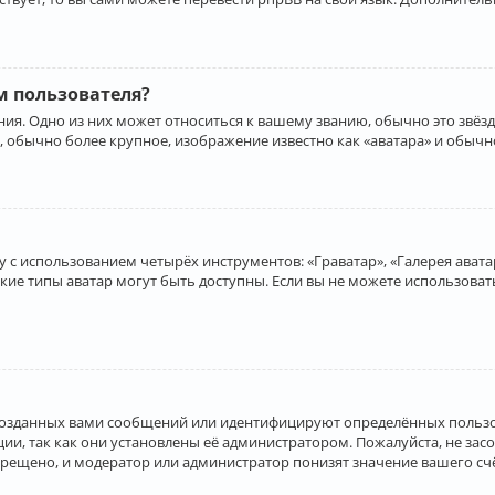
 пользователя?
ия. Одно из них может относиться к вашему званию, обычно это звёзд
, обычно более крупное, изображение известно как «аватара» и обычн
 с использованием четырёх инструментов: «Граватар», «Галерея аватар
акие типы аватар могут быть доступны. Если вы не можете использова
созданных вами сообщений или идентифицируют определённых пользо
и, так как они установлены её администратором. Пожалуйста, не за
прещено, и модератор или администратор понизят значение вашего с