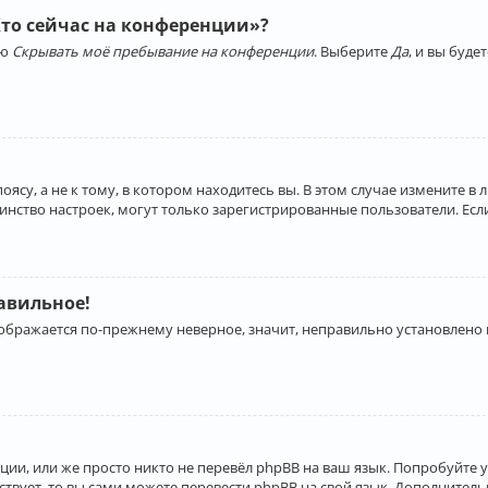
Кто сейчас на конференции»?
ию
Скрывать моё пребывание на конференции
. Выберите
Да
, и вы буд
су, а не к тому, в котором находитесь вы. В этом случае измените в 
льшинство настроек, могут только зарегистрированные пользователи. Ес
равильное!
отображается по-прежнему неверное, значит, неправильно установлено
ии, или же просто никто не перевёл phpBB на ваш язык. Попробуйте 
ествует, то вы сами можете перевести phpBB на свой язык. Дополнит