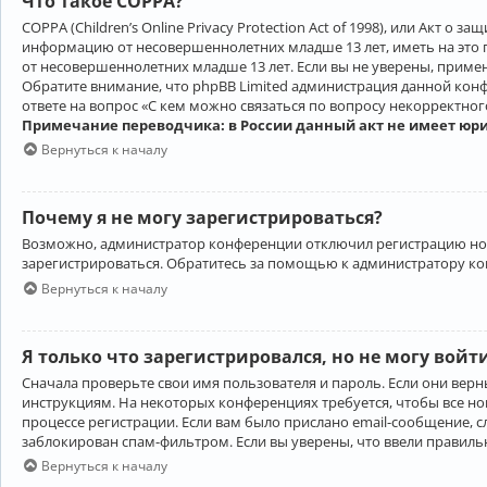
Что такое COPPA?
COPPA (Children’s Online Privacy Protection Act of 1998), или Акт 
информацию от несовершеннолетних младше 13 лет, иметь на это 
от несовершеннолетних младше 13 лет. Если вы не уверены, приме
Обратите внимание, что phpBB Limited администрация данной кон
ответе на вопрос «С кем можно связаться по вопросу некорректно
Примечание переводчика: в России данный акт не имеет юр
Вернуться к началу
Почему я не могу зарегистрироваться?
Возможно, администратор конференции отключил регистрацию новы
зарегистрироваться. Обратитесь за помощью к администратору к
Вернуться к началу
Я только что зарегистрировался, но не могу войт
Сначала проверьте свои имя пользователя и пароль. Если они верн
инструкциям. На некоторых конференциях требуется, чтобы все н
процессе регистрации. Если вам было прислано email-сообщение, с
заблокирован спам-фильтром. Если вы уверены, что ввели правильн
Вернуться к началу