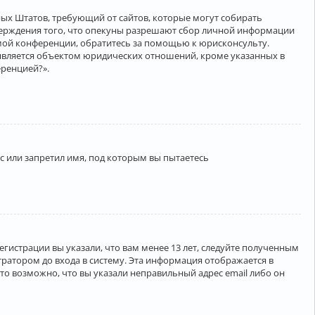
нённых Штатов, требующий от сайтов, которые могут собирать
верждения того, что опекуны разрешают сбор личной информации
амой конференции, обратитесь за помощью к юрисконсульту.
является объектом юридических отношений, кроме указанных в
еренцией?».
 или запретил имя, под которым вы пытаетесь
егистрации вы указали, что вам менее 13 лет, следуйте полученным
ратором до входа в систему. Эта информация отображается в
то возможно, что вы указали неправильный адрес email либо он