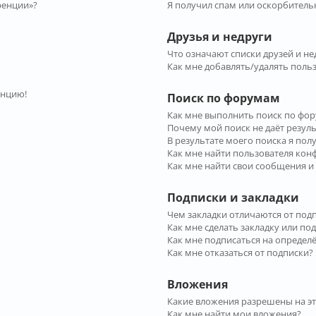
ренции»?
Я получил спам или оскорбительн
Друзья и недруги
Что означают списки друзей и не
Как мне добавлять/удалять польз
енцию!
Поиск по форумам
Как мне выполнить поиск по фо
Почему мой поиск не даёт резул
В результате моего поиска я пол
Как мне найти пользователя ко
Как мне найти свои сообщения и
Подписки и закладки
Чем закладки отличаются от под
Как мне сделать закладку или по
Как мне подписаться на опреде
Как мне отказаться от подписки?
Вложения
Какие вложения разрешены на э
Как мне найти мои вложения?