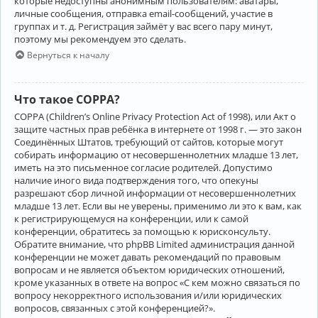
которые недоступны анонимным пользователям: аватары,
личные сообщения, отправка email-сообщений, участие в
группах и т. д. Регистрация займёт у вас всего пару минут,
поэтому мы рекомендуем это сделать.
Вернуться к началу
Что такое COPPA?
COPPA (Children’s Online Privacy Protection Act of 1998), или Акт о
защите частных прав ребёнка в интернете от 1998 г. — это закон
Соединённых Штатов, требующий от сайтов, которые могут
собирать информацию от несовершеннолетних младше 13 лет,
иметь на это письменное согласие родителей. Допустимо
наличие иного вида подтверждения того, что опекуны
разрешают сбор личной информации от несовершеннолетних
младше 13 лет. Если вы не уверены, применимо ли это к вам, как
к регистрирующемуся на конференции, или к самой
конференции, обратитесь за помощью к юрисконсульту.
Обратите внимание, что phpBB Limited администрация данной
конференции не может давать рекомендаций по правовым
вопросам и не является объектом юридических отношений,
кроме указанных в ответе на вопрос «С кем можно связаться по
вопросу некорректного использования и/или юридических
вопросов, связанных с этой конференцией?».