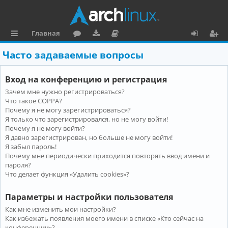
Главная
с
о
аг
о
х
ег
Часто задаваемые вопросы
ы
ру
ру
ку
о
и
Вход на конференцию и регистрация
л
м
зк
м
д
ст
Зачем мне нужно регистрироваться?
к
и
е
р
Что такое COPPA?
и
н
а
Почему я не могу зарегистрироваться?
Я только что зарегистрировался, но не могу войти!
та
ц
Почему я не могу войти?
Я давно зарегистрирован, но больше не могу войти!
ц
и
Я забыл пароль!
и
я
Почему мне периодически приходится повторять ввод имени и
пароля?
я
Что делает функция «Удалить cookies»?
Параметры и настройки пользователя
Как мне изменить мои настройки?
Как избежать появления моего имени в списке «Кто сейчас на
конференции»?