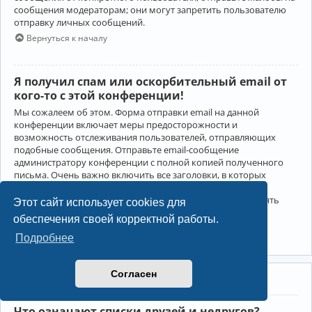
сообщения модераторам; они могут запретить пользователю
отправку личных сообщений.
Вернуться к началу
Я получил спам или оскорбительный email от
кого-то с этой конференции!
Мы сожалеем об этом. Форма отправки email на данной
конференции включает меры предосторожности и
возможность отслеживания пользователей, отправляющих
подобные сообщения. Отправьте email-сообщение
администратору конференции с полной копией полученного
письма. Очень важно включить все заголовки, в которых
содержится детальная информация об отправителе.
Администратор конференции сможет в этом случае принять
Этот сайт использует cookies для
меры.
обеспечения своей корректной работы.
Вернуться к началу
Подробнее
Согласен
Друзья и недруги
Что означают списки друзей и недругов?