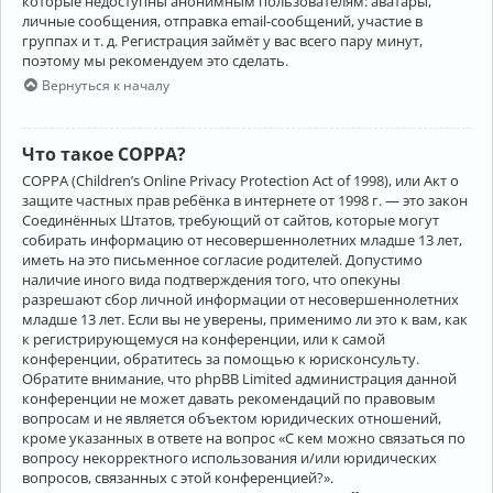
которые недоступны анонимным пользователям: аватары,
личные сообщения, отправка email-сообщений, участие в
группах и т. д. Регистрация займёт у вас всего пару минут,
поэтому мы рекомендуем это сделать.
Вернуться к началу
Что такое COPPA?
COPPA (Children’s Online Privacy Protection Act of 1998), или Акт о
защите частных прав ребёнка в интернете от 1998 г. — это закон
Соединённых Штатов, требующий от сайтов, которые могут
собирать информацию от несовершеннолетних младше 13 лет,
иметь на это письменное согласие родителей. Допустимо
наличие иного вида подтверждения того, что опекуны
разрешают сбор личной информации от несовершеннолетних
младше 13 лет. Если вы не уверены, применимо ли это к вам, как
к регистрирующемуся на конференции, или к самой
конференции, обратитесь за помощью к юрисконсульту.
Обратите внимание, что phpBB Limited администрация данной
конференции не может давать рекомендаций по правовым
вопросам и не является объектом юридических отношений,
кроме указанных в ответе на вопрос «С кем можно связаться по
вопросу некорректного использования и/или юридических
вопросов, связанных с этой конференцией?».