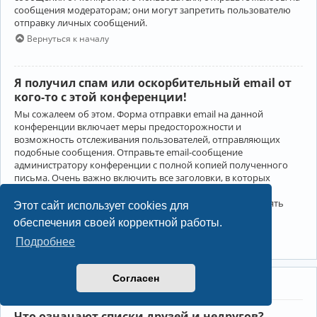
сообщения модераторам; они могут запретить пользователю
отправку личных сообщений.
Вернуться к началу
Я получил спам или оскорбительный email от
кого-то с этой конференции!
Мы сожалеем об этом. Форма отправки email на данной
конференции включает меры предосторожности и
возможность отслеживания пользователей, отправляющих
подобные сообщения. Отправьте email-сообщение
администратору конференции с полной копией полученного
письма. Очень важно включить все заголовки, в которых
содержится детальная информация об отправителе.
Администратор конференции сможет в этом случае принять
Этот сайт использует cookies для
меры.
обеспечения своей корректной работы.
Вернуться к началу
Подробнее
Согласен
Друзья и недруги
Что означают списки друзей и недругов?