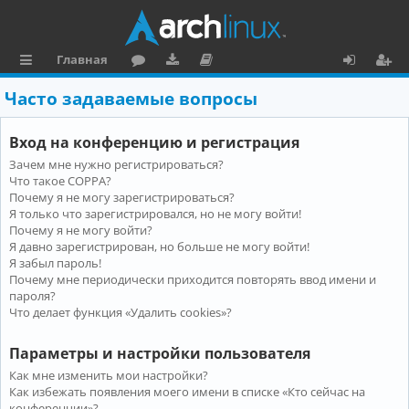
Главная
с
о
аг
о
х
ег
Часто задаваемые вопросы
ы
ру
ру
ку
о
и
Вход на конференцию и регистрация
л
м
зк
м
д
ст
Зачем мне нужно регистрироваться?
к
и
е
р
Что такое COPPA?
и
н
а
Почему я не могу зарегистрироваться?
Я только что зарегистрировался, но не могу войти!
та
ц
Почему я не могу войти?
Я давно зарегистрирован, но больше не могу войти!
ц
и
Я забыл пароль!
и
я
Почему мне периодически приходится повторять ввод имени и
пароля?
я
Что делает функция «Удалить cookies»?
Параметры и настройки пользователя
Как мне изменить мои настройки?
Как избежать появления моего имени в списке «Кто сейчас на
конференции»?