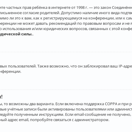
о защите частных прав ребёнка в интернете от 1998 г. — это закон Соеди
письменное согласие родителей. Допустимо наличие иного вида подт
нимо ли это к вам, как к регистрирующемуся на конференции, или к с
ференции не может давать рекомендаций по правовым вопросам и не 
го использования и/или юридических вопросов, связанных с этой конф
идической силы.
.
х пользователей. Также возможно, что он заблокировал ваш IP-адрес
онференции.
и!
ы, то возможны два варианта. Если включена поддержка COPPA и при р
овые учётные записи были активированы пользователями или админист
ледуйте полученным инструкциям. Если email-сообщение не получено, 
ый адрес email, попробуйте связаться с администратором.