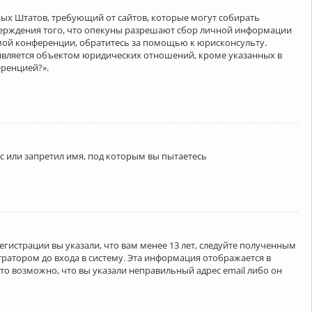
нённых Штатов, требующий от сайтов, которые могут собирать
верждения того, что опекуны разрешают сбор личной информации
амой конференции, обратитесь за помощью к юрисконсульту.
является объектом юридических отношений, кроме указанных в
еренцией?».
 или запретил имя, под которым вы пытаетесь
егистрации вы указали, что вам менее 13 лет, следуйте полученным
ратором до входа в систему. Эта информация отображается в
то возможно, что вы указали неправильный адрес email либо он