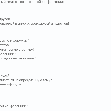
ый email от кого-то с этой конференции!
другов?
ователей в списках моих друзей и недругов?
руму или форумам?
ьтатов?
учил пустую страницу!
нференции?
 созданные мной темы?
писок?
дписаться на определённую тему?
лённый форум?
той конференции?