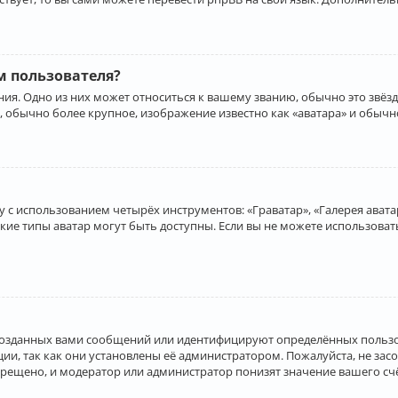
 пользователя?
ия. Одно из них может относиться к вашему званию, обычно это звёзд
, обычно более крупное, изображение известно как «аватара» и обычн
 с использованием четырёх инструментов: «Граватар», «Галерея аватар
акие типы аватар могут быть доступны. Если вы не можете использова
созданных вами сообщений или идентифицируют определённых пользо
и, так как они установлены её администратором. Пожалуйста, не за
прещено, и модератор или администратор понизят значение вашего с