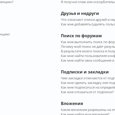
ренции»?
Я получил спам или оскорбительн
Друзья и недруги
Что означают списки друзей и не
Как мне добавлять/удалять польз
енцию!
Поиск по форумам
Как мне выполнить поиск по фо
Почему мой поиск не даёт резул
В результате моего поиска я пол
Как мне найти пользователя ко
Как мне найти свои сообщения и
Подписки и закладки
Чем закладки отличаются от под
Как мне сделать закладку или по
Как мне подписаться на опреде
Как мне отказаться от подписки?
Вложения
Какие вложения разрешены на э
Как мне найти мои вложения?