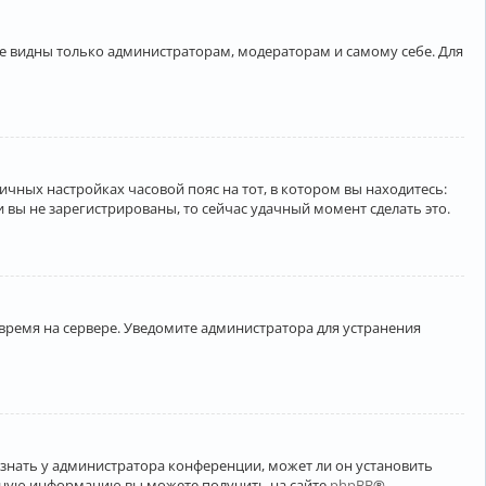
ете видны только администраторам, модераторам и самому себе. Для
личных настройках часовой пояс на тот, в котором вы находитесь:
ли вы не зарегистрированы, то сейчас удачный момент сделать это.
 время на сервере. Уведомите администратора для устранения
узнать у администратора конференции, может ли он установить
ельную информацию вы можете получить на сайте
phpBB
®.