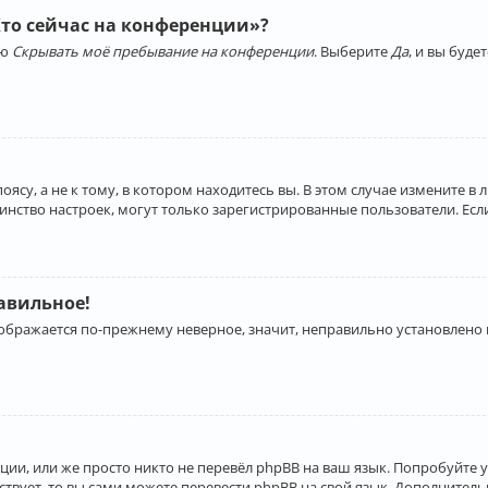
Кто сейчас на конференции»?
ию
Скрывать моё пребывание на конференции
. Выберите
Да
, и вы буд
су, а не к тому, в котором находитесь вы. В этом случае измените в 
льшинство настроек, могут только зарегистрированные пользователи. Ес
равильное!
отображается по-прежнему неверное, значит, неправильно установлено
ии, или же просто никто не перевёл phpBB на ваш язык. Попробуйте 
ествует, то вы сами можете перевести phpBB на свой язык. Дополнит