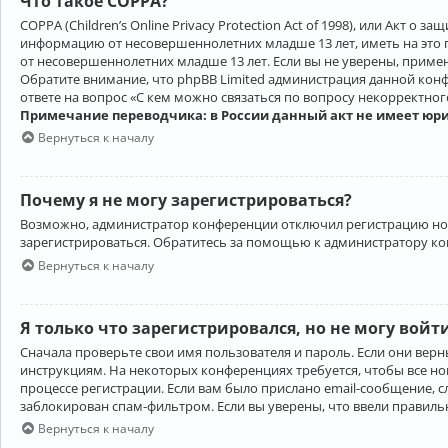
Что такое COPPA?
COPPA (Children’s Online Privacy Protection Act of 1998), или Акт 
информацию от несовершеннолетних младше 13 лет, иметь на это 
от несовершеннолетних младше 13 лет. Если вы не уверены, приме
Обратите внимание, что phpBB Limited администрация данной кон
ответе на вопрос «С кем можно связаться по вопросу некорректно
Примечание переводчика: в России данный акт не имеет юр
Вернуться к началу
Почему я не могу зарегистрироваться?
Возможно, администратор конференции отключил регистрацию новы
зарегистрироваться. Обратитесь за помощью к администратору к
Вернуться к началу
Я только что зарегистрировался, но не могу войт
Сначала проверьте свои имя пользователя и пароль. Если они верн
инструкциям. На некоторых конференциях требуется, чтобы все н
процессе регистрации. Если вам было прислано email-сообщение, с
заблокирован спам-фильтром. Если вы уверены, что ввели правильн
Вернуться к началу