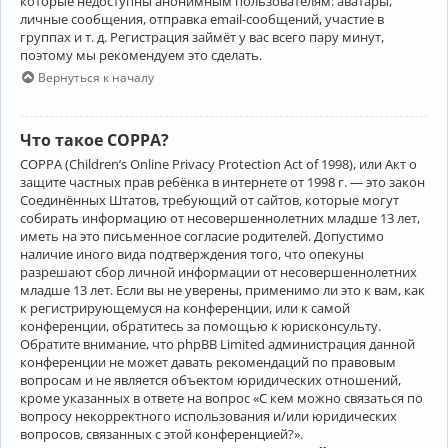
которые недоступны анонимным пользователям: аватары,
личные сообщения, отправка email-сообщений, участие в
группах и т. д. Регистрация займёт у вас всего пару минут,
поэтому мы рекомендуем это сделать.
Вернуться к началу
Что такое COPPA?
COPPA (Children’s Online Privacy Protection Act of 1998), или Акт о
защите частных прав ребёнка в интернете от 1998 г. — это закон
Соединённых Штатов, требующий от сайтов, которые могут
собирать информацию от несовершеннолетних младше 13 лет,
иметь на это письменное согласие родителей. Допустимо
наличие иного вида подтверждения того, что опекуны
разрешают сбор личной информации от несовершеннолетних
младше 13 лет. Если вы не уверены, применимо ли это к вам, как
к регистрирующемуся на конференции, или к самой
конференции, обратитесь за помощью к юрисконсульту.
Обратите внимание, что phpBB Limited администрация данной
конференции не может давать рекомендаций по правовым
вопросам и не является объектом юридических отношений,
кроме указанных в ответе на вопрос «С кем можно связаться по
вопросу некорректного использования и/или юридических
вопросов, связанных с этой конференцией?».