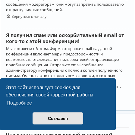
сообщения модераторам; они могут запретить пользователю
отправку личных сообщений.
Вернуться к началу
Я получил спам или оскорбительный email от
кого-то с этой конференции!
Мы сожалеем об этом. Форма отправки email на данной
конференции включает меры предосторожности и
возможность отслеживания пользователей, отправляющих
подобные сообщения. Отправьте email-сообщение
администратору конференции с полной копией полученного
письма. Очень важно включить все заголовки, в которых
содержится детальная информация об отправителе.
Администратор конференции сможет в этом случае принять
Этот сайт использует cookies для
меры.
обеспечения своей корректной работы.
Вернуться к началу
Подробнее
Согласен
Друзья и недруги
Что означают списки друзей и недругов?