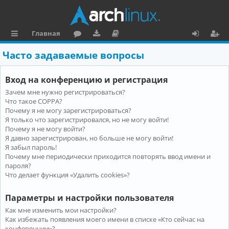
Главная
с
о
аг
о
х
ег
Часто задаваемые вопросы
ы
ру
ру
ку
о
и
Вход на конференцию и регистрация
л
м
зк
м
д
ст
Зачем мне нужно регистрироваться?
к
и
е
р
Что такое COPPA?
и
н
а
Почему я не могу зарегистрироваться?
Я только что зарегистрировался, но не могу войти!
та
ц
Почему я не могу войти?
Я давно зарегистрирован, но больше не могу войти!
ц
и
Я забыл пароль!
и
я
Почему мне периодически приходится повторять ввод имени и
пароля?
я
Что делает функция «Удалить cookies»?
Параметры и настройки пользователя
Как мне изменить мои настройки?
Как избежать появления моего имени в списке «Кто сейчас на
конференции»?