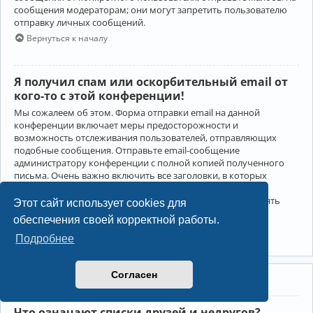
сообщения модераторам; они могут запретить пользователю
отправку личных сообщений.
Вернуться к началу
Я получил спам или оскорбительный email от
кого-то с этой конференции!
Мы сожалеем об этом. Форма отправки email на данной
конференции включает меры предосторожности и
возможность отслеживания пользователей, отправляющих
подобные сообщения. Отправьте email-сообщение
администратору конференции с полной копией полученного
письма. Очень важно включить все заголовки, в которых
содержится детальная информация об отправителе.
Администратор конференции сможет в этом случае принять
Этот сайт использует cookies для
меры.
обеспечения своей корректной работы.
Вернуться к началу
Подробнее
Согласен
Друзья и недруги
Что означают списки друзей и недругов?