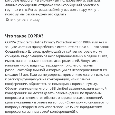
которые недоступны анонимным пользователям: аватары,
личные сообщения, отправка email-сообщений, участие в
группах и т. д. Регистрация займёт у вас всего пару минут,
поэтому мы рекомендуем это сделать.
Вернуться к началу
Что такое COPPA?
COPPA (Children’s Online Privacy Protection Act of 1998), или Акт о
защите частных прав ребёнка в интернете от 1998 г. — это закон
Соединённых Штатов, требующий от сайтов, которые могут
собирать информацию от несовершеннолетних младше 13 лет,
иметь на это письменное согласие родителей. Допустимо
наличие иного вида подтверждения того, что опекуны
разрешают сбор личной информации от несовершеннолетних
младше 13 лет. Если вы не уверены, применимо ли это к вам, как
к регистрирующемуся на конференции, или к самой
конференции, обратитесь за помощью к юрисконсульту.
Обратите внимание, что phpBB Limited администрация данной
конференции не может давать рекомендаций по правовым
вопросам и не является объектом юридических отношений,
кроме указанных в ответе на вопрос «С кем можно связаться по
вопросу некорректного использования и/или юридических
вопросов, связанных с этой конференцией?».