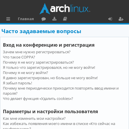
Главная
с
о
аг
о
х
ег
Часто задаваемые вопросы
ы
ру
ру
ку
о
и
Вход на конференцию и регистрация
л
м
зк
м
д
ст
Зачем мне нужно регистрироваться?
к
и
е
р
Что такое COPPA?
и
н
а
Почему я не могу зарегистрироваться?
Я только что зарегистрировался, но не могу войти!
та
ц
Почему я не могу войти?
Я давно зарегистрирован, но больше не могу войти!
ц
и
Я забыл пароль!
и
я
Почему мне периодически приходится повторять ввод имени и
пароля?
я
Что делает функция «Удалить cookies»?
Параметры и настройки пользователя
Как мне изменить мои настройки?
Как избежать появления моего имени в списке «Кто сейчас на
конференции»?