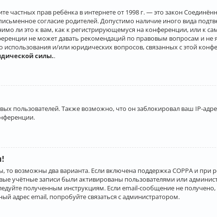
о защите частных прав ребёнка в интернете от 1998 г. — это закон Соеди
письменное согласие родителей. Допустимо наличие иного вида подт
нимо ли это к вам, как к регистрирующемуся на конференции, или к с
ференции не может давать рекомендаций по правовым вопросам и не 
го использования и/или юридических вопросов, связанных с этой конф
идической силы.
.
х пользователей. Также возможно, что он заблокировал ваш IP-адрес
онференции.
и!
ы, то возможны два варианта. Если включена поддержка COPPA и при р
овые учётные записи были активированы пользователями или админист
ледуйте полученным инструкциям. Если email-сообщение не получено, 
ый адрес email, попробуйте связаться с администратором.