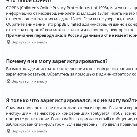
Что такое COPPA?
COPPA (Children’s Online Privacy Protection Act of 1998), или Акт 
информацию от несовершеннолетних младше 13 лет, иметь на это 
от несовершеннолетних младше 13 лет. Если вы не уверены, приме
Обратите внимание, что phpBB Limited администрация данной кон
ответе на вопрос «С кем можно связаться по вопросу некорректно
Примечание переводчика: в России данный акт не имеет юр
Вернуться к началу
Почему я не могу зарегистрироваться?
Возможно, администратор конференции отключил регистрацию новы
зарегистрироваться. Обратитесь за помощью к администратору к
Вернуться к началу
Я только что зарегистрировался, но не могу войт
Сначала проверьте свои имя пользователя и пароль. Если они верн
инструкциям. На некоторых конференциях требуется, чтобы все н
процессе регистрации. Если вам было прислано email-сообщение, с
заблокирован спам-фильтром. Если вы уверены, что ввели правильн
Вернуться к началу