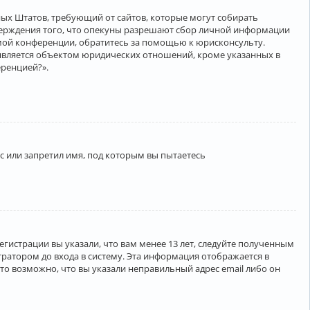
нённых Штатов, требующий от сайтов, которые могут собирать
верждения того, что опекуны разрешают сбор личной информации
амой конференции, обратитесь за помощью к юрисконсульту.
является объектом юридических отношений, кроме указанных в
еренцией?».
 или запретил имя, под которым вы пытаетесь
егистрации вы указали, что вам менее 13 лет, следуйте полученным
ратором до входа в систему. Эта информация отображается в
то возможно, что вы указали неправильный адрес email либо он