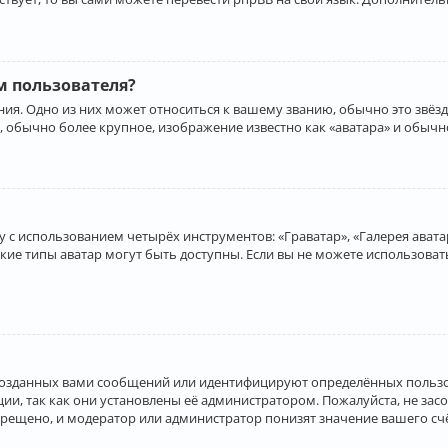
 пользователя?
ия. Одно из них может относиться к вашему званию, обычно это звёзд
, обычно более крупное, изображение известно как «аватара» и обычн
 с использованием четырёх инструментов: «Граватар», «Галерея аватар
акие типы аватар могут быть доступны. Если вы не можете использова
созданных вами сообщений или идентифицируют определённых пользо
и, так как они установлены её администратором. Пожалуйста, не за
прещено, и модератор или администратор понизят значение вашего с