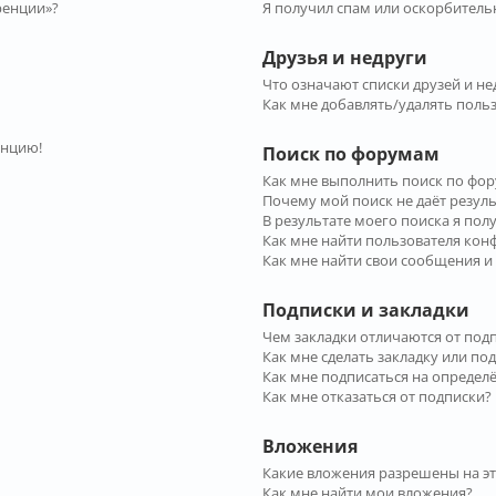
ренции»?
Я получил спам или оскорбительн
Друзья и недруги
Что означают списки друзей и не
Как мне добавлять/удалять польз
енцию!
Поиск по форумам
Как мне выполнить поиск по фо
Почему мой поиск не даёт резул
В результате моего поиска я пол
Как мне найти пользователя ко
Как мне найти свои сообщения и
Подписки и закладки
Чем закладки отличаются от под
Как мне сделать закладку или по
Как мне подписаться на опреде
Как мне отказаться от подписки?
Вложения
Какие вложения разрешены на э
Как мне найти мои вложения?