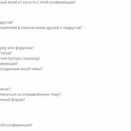
ый email от кого-то с этой конференции!
другов?
ователей в списках моих друзей и недругов?
руму или форумам?
ьтатов?
учил пустую страницу!
нференции?
 созданные мной темы?
писок?
дписаться на определённую тему?
лённый форум?
той конференции?