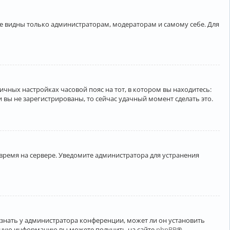
ете видны только администраторам, модераторам и самому себе. Для
личных настройках часовой пояс на тот, в котором вы находитесь:
ли вы не зарегистрированы, то сейчас удачный момент сделать это.
 время на сервере. Уведомите администратора для устранения
узнать у администратора конференции, может ли он установить
ельную информацию вы можете получить на сайте
phpBB
®.