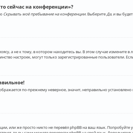
Кто сейчас на конференции»?
ию
Скрывать моё пребывание на конференции
. Выберите
Да
, и вы буд
су, а не к тому, в котором находитесь вы. В этом случае измените в 
льшинство настроек, могут только зарегистрированные пользователи. Ес
равильное!
отображается по-прежнему неверное, значит, неправильно установлено
ии, или же просто никто не перевёл phpBB на ваш язык. Попробуйте 
ествует, то вы сами можете перевести phpBB на свой язык. Дополнит